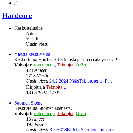
Etsi
Hardcore
Keskustelualue
Aiheet
Viestit
Uusin viesti
Yleistä keskustelua
Keskustelua Hardcore Technosta ja sen eri alatyyleistä!
Valvojat:
rottencreep
,
Teknojta
,
OrZo
123
Aiheet
2718
Viestit
Uusin viesti
24.2.2024 NääsTek presents: F…
Näytä
Kirjoittaja
Teknojta
uusin
18.04.2024, 14:32
viesti
Suomen Skene
Keskustelua Suomen skenestä.
Valvojat:
rottencreep
,
Teknojta
,
OrZo
13
Aiheet
197
Viestit
Uusin viesti
Re: +358BPM - Suomen hardcore…