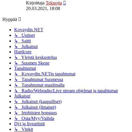
Näytä
Kirjoittaja
Teknojta
uusin
20.03.2021, 18:08
viesti
Hyppää
Kovaydin.NET
↳ Uutiset
↳ Saitti
↳ Julkaisut
Hardcore
↳ Yleistä keskustelua
↳ Suomen Skene
Tapahtumat
↳ Kovaydin.NETin tapahtumat
↳ Tapahtumat Suomessa
↳ Tapahtumat maailmalla
↳ Radio/Webradio/Live stream ohjelmat ja tapahtumat
Julkaisut
↳ Julkaisut (kaupalliset)
↳ Julkaisut (ilmaiset)
↳ Irtobiisien bongaus
↳ Osta/Myy/Vaihda
Dj:t ja liveartistit
↳ Vinkit