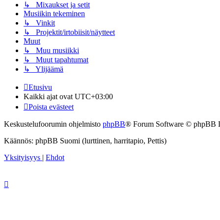
↳ Mixaukset ja setit
Musiikin tekeminen
↳ Vinkit
↳ Projektit/irtobiisit/näytteet
Muut
↳ Muu musiikki
↳ Muut tapahtumat
↳ Ylijäämä
Etusivu
Kaikki ajat ovat
UTC+03:00
Poista evästeet
Keskustelufoorumin ohjelmisto
phpBB
® Forum Software © phpBB 
Käännös: phpBB Suomi (lurttinen, harritapio, Pettis)
Yksityisyys
|
Ehdot