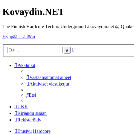
Kovaydin.NET
The Finnish Hardcore Techno Underground #kovaydin.net @ Quake
Hyppää sisältöön
Tarkennettu
Etsi
haku
Pikalinkit
Vastaamattomat aiheet
Aktiiviset viestiketjut
Etsi
UKK
Kirjaudu sisään
Rekisteröidy
Etusivu
Hardcore