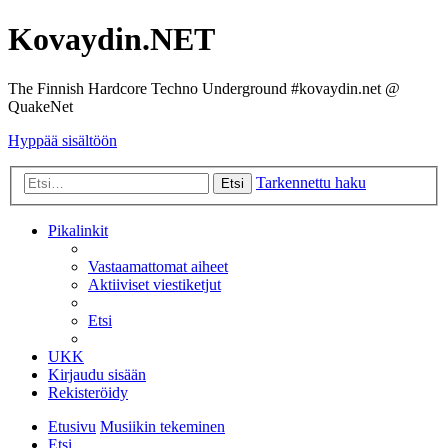
Kovaydin.NET
The Finnish Hardcore Techno Underground #kovaydin.net @
QuakeNet
Hyppää sisältöön
Tarkennettu haku
Etsi
Pikalinkit
Vastaamattomat aiheet
Aktiiviset viestiketjut
Etsi
UKK
Kirjaudu sisään
Rekisteröidy
Etusivu
Musiikin tekeminen
Etsi