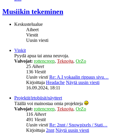
Musiikin tekeminen
Keskustelualue
Aiheet
Viestit
Uusin viesti
Vinkit
Pyydä apua tai anna neuvoja.
Valvojat:
rottencreep
,
Teknojta
,
OrZo
25
Aiheet
136
Viestit
Uusin viesti
Re: A.I vokaalin rippaus sivu…
Kirjoittaja
Headache
Näytä uusin viesti
16.09.2024, 18:11
Projektit/irtobiisit/näytteet
Täällä voi mainostaa omia projekteja
Valvojat:
rottencreep
,
Teknojta
,
OrZo
116
Aiheet
491
Viestit
Uusin viesti
Re: 2nnt / Snowpixels / Stati…
Kirjoittaja
2nnt
Näytä uusin viesti