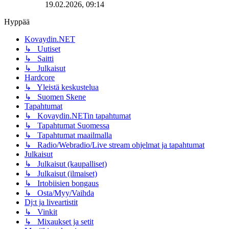
19.02.2026, 09:14
Hyppää
Kovaydin.NET
↳ Uutiset
↳ Saitti
↳ Julkaisut
Hardcore
↳ Yleistä keskustelua
↳ Suomen Skene
Tapahtumat
↳ Kovaydin.NETin tapahtumat
↳ Tapahtumat Suomessa
↳ Tapahtumat maailmalla
↳ Radio/Webradio/Live stream ohjelmat ja tapahtumat
Julkaisut
↳ Julkaisut (kaupalliset)
↳ Julkaisut (ilmaiset)
↳ Irtobiisien bongaus
↳ Osta/Myy/Vaihda
Dj:t ja liveartistit
↳ Vinkit
↳ Mixaukset ja setit