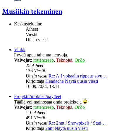
Musiikin tekeminen
Keskustelualue
Aiheet
Viestit
Uusin viesti
Vinkit
Pyydä apua tai anna neuvoja.
Valvojat:
rottencreep
,
Teknojta
,
OrZo
25
Aiheet
136
Viestit
Uusin viesti
Re: A.I vokaalin rippaus sivu…
Kirjoittaja
Headache
Näytä uusin viesti
16.09.2024, 18:11
Projektit/irtobiisit/näytteet
Täällä voi mainostaa omia projekteja
Valvojat:
rottencreep
,
Teknojta
,
OrZo
116
Aiheet
491
Viestit
Uusin viesti
Re: 2nnt / Snowpixels / Stati…
Kirjoittaja
2nnt
Näytä uusin viesti