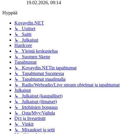
19.02.2026, 09:14
Hyppää
Kovaydin.NET
↳ Uutiset
↳ Saitti
↳ Julkaisut
Hardcore
↳ Yleistä keskustelua
↳ Suomen Skene
Tapahtumat
↳ Kovaydin.NETin tapahtumat
↳ Tapahtumat Suomessa
↳ Tapahtumat maailmalla
↳ Radio/Webradio/Live stream ohjelmat ja tapahtumat
Julkaisut
↳ Julkaisut (kaupalliset)
↳ Julkaisut (ilmaiset)
↳ Irtobiisien bongaus
↳ Osta/Myy/Vaihda
Dj:t ja liveartistit
↳ Vinkit
↳ Mixaukset ja setit