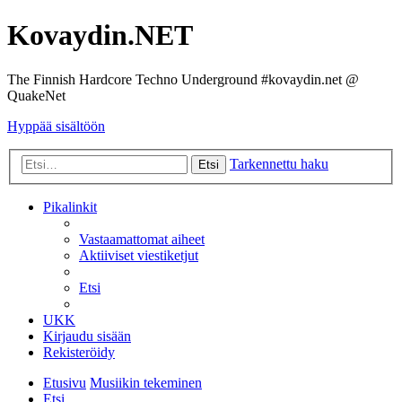
Kovaydin.NET
The Finnish Hardcore Techno Underground #kovaydin.net @
QuakeNet
Hyppää sisältöön
Tarkennettu haku
Etsi
Pikalinkit
Vastaamattomat aiheet
Aktiiviset viestiketjut
Etsi
UKK
Kirjaudu sisään
Rekisteröidy
Etusivu
Musiikin tekeminen
Etsi