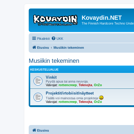
Kovaydin.NET
The Finnish Hardcore Techno Unde
Pikalinkit
UKK
Etusivu
Musiikin tekeminen
Musiikin tekeminen
KESKUSTELUALUE
Vinkit
Pyydä apua tai anna neuvoja.
Valvojat:
rottencreep
,
Teknojta
,
OrZo
Projektit/irtobiisit/näytteet
Täällä voi mainostaa omia projekteja
Valvojat:
rottencreep
,
Teknojta
,
OrZo
Etusivu