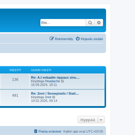
Etsi
Tarkennettu haku
Rekisteröidy
Kirjaudu sisään
VIESTIT
UUSIN VIESTI
Re: A.I vokaalin rippaus sivu…
136
N
Kirjoittaja
Headache
ä
16.09.2024, 18:11
y
t
Re: 2nnt / Snowpixels / Stati…
491
ä
N
Kirjoittaja
2nnt
u
ä
19.02.2026, 09:14
u
y
s
t
i
ä
n
u
v
u
Hyppää
i
s
e
i
s
n
Poista evästeet
Kaikki ajat ovat
t
UTC+03:00
v
i