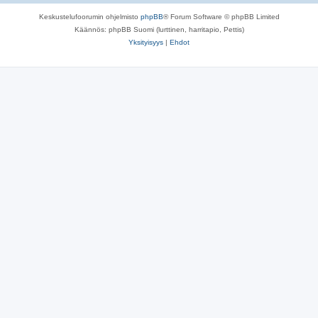
Keskustelufoorumin ohjelmisto
phpBB
® Forum Software © phpBB Limited
Käännös: phpBB Suomi (lurttinen, harritapio, Pettis)
Yksityisyys
|
Ehdot