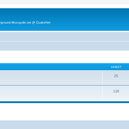
rground #kovaydin.net @ QuakeNet
AIHEET
25
116