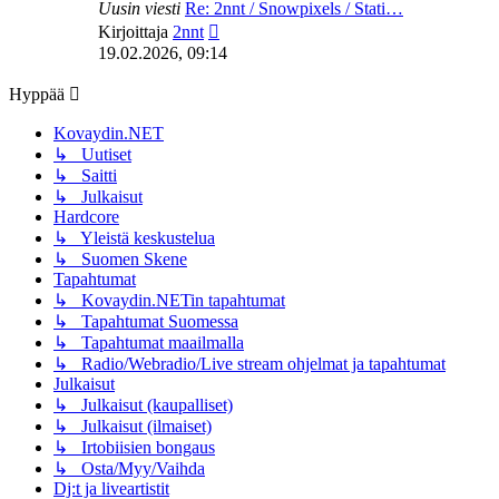
Uusin viesti
Re: 2nnt / Snowpixels / Stati…
Näytä
Kirjoittaja
2nnt
uusin
19.02.2026, 09:14
viesti
Hyppää
Kovaydin.NET
↳ Uutiset
↳ Saitti
↳ Julkaisut
Hardcore
↳ Yleistä keskustelua
↳ Suomen Skene
Tapahtumat
↳ Kovaydin.NETin tapahtumat
↳ Tapahtumat Suomessa
↳ Tapahtumat maailmalla
↳ Radio/Webradio/Live stream ohjelmat ja tapahtumat
Julkaisut
↳ Julkaisut (kaupalliset)
↳ Julkaisut (ilmaiset)
↳ Irtobiisien bongaus
↳ Osta/Myy/Vaihda
Dj:t ja liveartistit