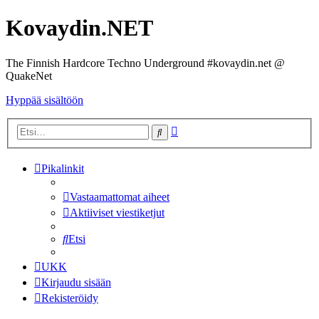
Kovaydin.NET
The Finnish Hardcore Techno Underground #kovaydin.net @
QuakeNet
Hyppää sisältöön
Tarkennettu
Etsi
haku
Pikalinkit
Vastaamattomat aiheet
Aktiiviset viestiketjut
Etsi
UKK
Kirjaudu sisään
Rekisteröidy