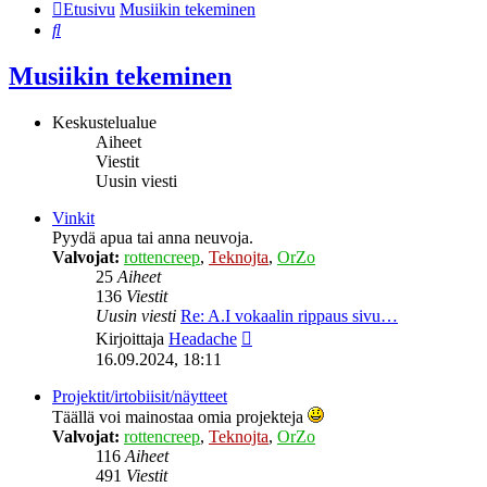
Etusivu
Musiikin tekeminen
Etsi
Musiikin tekeminen
Keskustelualue
Aiheet
Viestit
Uusin viesti
Vinkit
Pyydä apua tai anna neuvoja.
Valvojat:
rottencreep
,
Teknojta
,
OrZo
25
Aiheet
136
Viestit
Uusin viesti
Re: A.I vokaalin rippaus sivu…
Näytä
Kirjoittaja
Headache
uusin
16.09.2024, 18:11
viesti
Projektit/irtobiisit/näytteet
Täällä voi mainostaa omia projekteja
Valvojat:
rottencreep
,
Teknojta
,
OrZo
116
Aiheet
491
Viestit