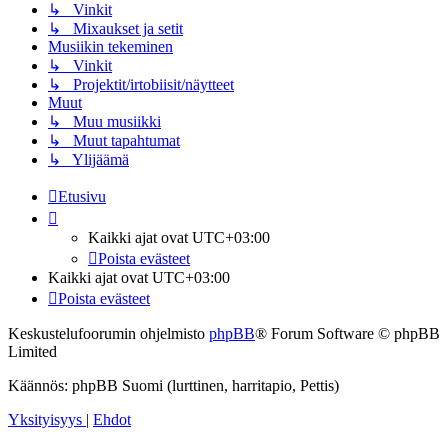
↳ Vinkit
↳ Mixaukset ja setit
Musiikin tekeminen
↳ Vinkit
↳ Projektit/irtobiisit/näytteet
Muut
↳ Muu musiikki
↳ Muut tapahtumat
↳ Ylijäämä
Etusivu
Kaikki ajat ovat
UTC+03:00
Poista evästeet
Kaikki ajat ovat
UTC+03:00
Poista evästeet
Keskustelufoorumin ohjelmisto
phpBB
® Forum Software © phpBB
Limited
Käännös: phpBB Suomi (lurttinen, harritapio, Pettis)
Yksityisyys
|
Ehdot