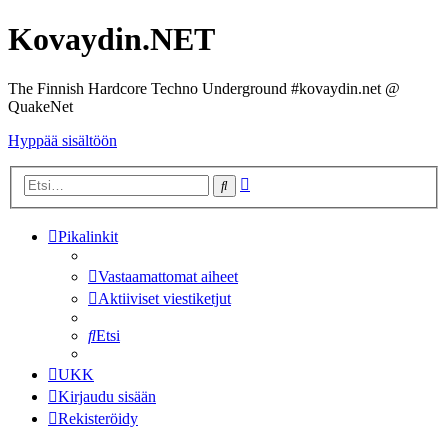
Kovaydin.NET
The Finnish Hardcore Techno Underground #kovaydin.net @
QuakeNet
Hyppää sisältöön
Tarkennettu
Etsi
haku
Pikalinkit
Vastaamattomat aiheet
Aktiiviset viestiketjut
Etsi
UKK
Kirjaudu sisään
Rekisteröidy