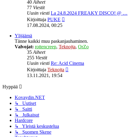
40
Aiheet
77
Viestit
Uusin viesti
La 24.8.2024 FREAKY DISCO! @ …
Näytä
Kirjoittaja
PUKE
uusin
17.08.2024, 00:25
viesti
Ylijäämä
Tänne kaikki muu paskanjauhaminen.
Valvojat:
rottencreep
,
Teknojta
,
OrZo
35
Aiheet
255
Viestit
Uusin viesti
Re: Acid Cinema
Näytä
Kirjoittaja
Teknojta
uusin
13.11.2021, 19:54
viesti
Hyppää
Kovaydin.NET
↳ Uutiset
↳ Saitti
↳ Julkaisut
Hardcore
↳ Yleistä keskustelua
↳ Suomen Skene