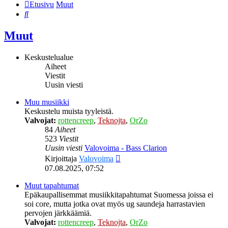
Etusivu
Muut
Etsi
Muut
Keskustelualue
Aiheet
Viestit
Uusin viesti
Muu musiikki
Keskustelu muista tyyleistä.
Valvojat:
rottencreep
,
Teknojta
,
OrZo
84
Aiheet
523
Viestit
Uusin viesti
Valovoima - Bass Clarion
Näytä
Kirjoittaja
Valovoima
uusin
07.08.2025, 07:52
viesti
Muut tapahtumat
Epäkaupallisemmat musiikkitapahtumat Suomessa joissa ei
soi core, mutta jotka ovat myös ug saundeja harrastavien
pervojen järkkäämiä.
Valvojat:
rottencreep
,
Teknojta
,
OrZo