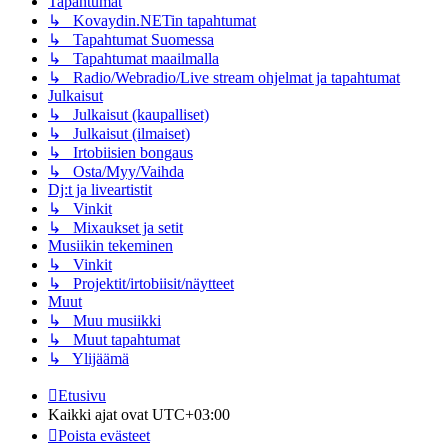
Tapahtumat
↳ Kovaydin.NETin tapahtumat
↳ Tapahtumat Suomessa
↳ Tapahtumat maailmalla
↳ Radio/Webradio/Live stream ohjelmat ja tapahtumat
Julkaisut
↳ Julkaisut (kaupalliset)
↳ Julkaisut (ilmaiset)
↳ Irtobiisien bongaus
↳ Osta/Myy/Vaihda
Dj:t ja liveartistit
↳ Vinkit
↳ Mixaukset ja setit
Musiikin tekeminen
↳ Vinkit
↳ Projektit/irtobiisit/näytteet
Muut
↳ Muu musiikki
↳ Muut tapahtumat
↳ Ylijäämä
Etusivu
Kaikki ajat ovat
UTC+03:00
Poista evästeet