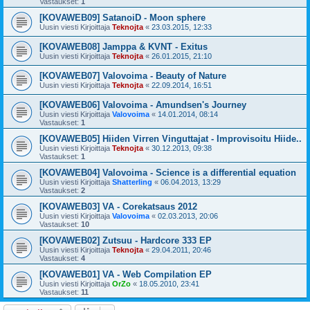
Vastaukset:
1
[KOVAWEB09] SatanoiD - Moon sphere
Uusin viesti Kirjoittaja
Teknojta
«
23.03.2015, 12:33
[KOVAWEB08] Jamppa & KVNT - Exitus
Uusin viesti Kirjoittaja
Teknojta
«
26.01.2015, 21:10
[KOVAWEB07] Valovoima - Beauty of Nature
Uusin viesti Kirjoittaja
Teknojta
«
22.09.2014, 16:51
[KOVAWEB06] Valovoima - Amundsen's Journey
Uusin viesti Kirjoittaja
Valovoima
«
14.01.2014, 08:14
Vastaukset:
1
[KOVAWEB05] Hiiden Virren Vinguttajat - Improvisoitu Hiide..
Uusin viesti Kirjoittaja
Teknojta
«
30.12.2013, 09:38
Vastaukset:
1
[KOVAWEB04] Valovoima - Science is a differential equation
Uusin viesti Kirjoittaja
Shatterling
«
06.04.2013, 13:29
Vastaukset:
2
[KOVAWEB03] VA - Corekatsaus 2012
Uusin viesti Kirjoittaja
Valovoima
«
02.03.2013, 20:06
Vastaukset:
10
[KOVAWEB02] Zutsuu - Hardcore 333 EP
Uusin viesti Kirjoittaja
Teknojta
«
29.04.2011, 20:46
Vastaukset:
4
[KOVAWEB01] VA - Web Compilation EP
Uusin viesti Kirjoittaja
OrZo
«
18.05.2010, 23:41
Vastaukset:
11