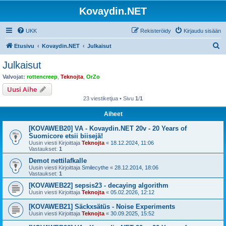
Kovaydin.NET
UKK
Rekisteröidy
Kirjaudu sisään
E
Etusivu
Kovaydin.NET
Julkaisut
t
Julkaisut
s
Valvojat:
rottencreep
,
Teknojta
,
OrZo
i
Uusi Aihe
23 viestiketjua • Sivu
1
/
1
Aiheet
[KOVAWEB20] VA - Kovaydin.NET 20v - 20 Years of
Suomicore etsii biisejä!
Uusin viesti Kirjoittaja
Teknojta
«
18.12.2024, 11:06
Vastaukset:
1
Demot nettilafkalle
Uusin viesti Kirjoittaja
Smilecythe
«
28.12.2014, 18:06
Vastaukset:
1
[KOVAWEB22] sepsis23 - decaying algorithm
Uusin viesti Kirjoittaja
Teknojta
«
05.02.2026, 12:12
[KOVAWEB21] Säckxsätüs - Noise Experiments
Uusin viesti Kirjoittaja
Teknojta
«
30.09.2025, 15:52