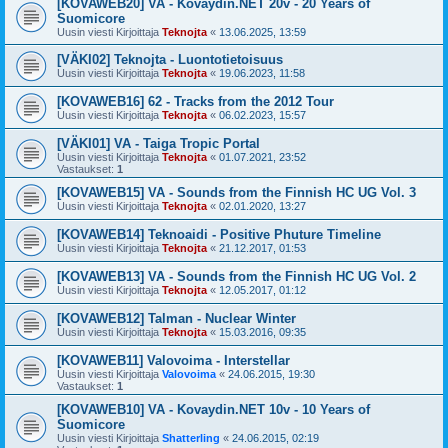
[KOVAWEB20] VA - Kovaydin.NET 20v - 20 Years of
Suomicore
Uusin viesti Kirjoittaja
Teknojta
«
13.06.2025, 13:59
[VÄKI02] Teknojta - Luontotietoisuus
Uusin viesti Kirjoittaja
Teknojta
«
19.06.2023, 11:58
[KOVAWEB16] 62 - Tracks from the 2012 Tour
Uusin viesti Kirjoittaja
Teknojta
«
06.02.2023, 15:57
[VÄKI01] VA - Taiga Tropic Portal
Uusin viesti Kirjoittaja
Teknojta
«
01.07.2021, 23:52
Vastaukset:
1
[KOVAWEB15] VA - Sounds from the Finnish HC UG Vol. 3
Uusin viesti Kirjoittaja
Teknojta
«
02.01.2020, 13:27
[KOVAWEB14] Teknoaidi - Positive Phuture Timeline
Uusin viesti Kirjoittaja
Teknojta
«
21.12.2017, 01:53
[KOVAWEB13] VA - Sounds from the Finnish HC UG Vol. 2
Uusin viesti Kirjoittaja
Teknojta
«
12.05.2017, 01:12
[KOVAWEB12] Talman - Nuclear Winter
Uusin viesti Kirjoittaja
Teknojta
«
15.03.2016, 09:35
[KOVAWEB11] Valovoima - Interstellar
Uusin viesti Kirjoittaja
Valovoima
«
24.06.2015, 19:30
Vastaukset:
1
[KOVAWEB10] VA - Kovaydin.NET 10v - 10 Years of
Suomicore
Uusin viesti Kirjoittaja
Shatterling
«
24.06.2015, 02:19