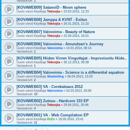
Vastaukset:
1
[KOVAWEB09] SatanoiD - Moon sphere
Uusin viesti Kirjoittaja
Teknojta
«
23.03.2015, 12:33
[KOVAWEB08] Jamppa & KVNT - Exitus
Uusin viesti Kirjoittaja
Teknojta
«
26.01.2015, 21:10
[KOVAWEB07] Valovoima - Beauty of Nature
Uusin viesti Kirjoittaja
Teknojta
«
22.09.2014, 16:51
[KOVAWEB06] Valovoima - Amundsen's Journey
Uusin viesti Kirjoittaja
Valovoima
«
14.01.2014, 08:14
Vastaukset:
1
[KOVAWEB05] Hiiden Virren Vinguttajat - Improvisoitu Hiide..
Uusin viesti Kirjoittaja
Teknojta
«
30.12.2013, 09:38
Vastaukset:
1
[KOVAWEB04] Valovoima - Science is a differential equation
Uusin viesti Kirjoittaja
Shatterling
«
06.04.2013, 13:29
Vastaukset:
2
[KOVAWEB03] VA - Corekatsaus 2012
Uusin viesti Kirjoittaja
Valovoima
«
02.03.2013, 20:06
Vastaukset:
10
[KOVAWEB02] Zutsuu - Hardcore 333 EP
Uusin viesti Kirjoittaja
Teknojta
«
29.04.2011, 20:46
Vastaukset:
4
[KOVAWEB01] VA - Web Compilation EP
Uusin viesti Kirjoittaja
OrZo
«
18.05.2010, 23:41
Vastaukset:
11