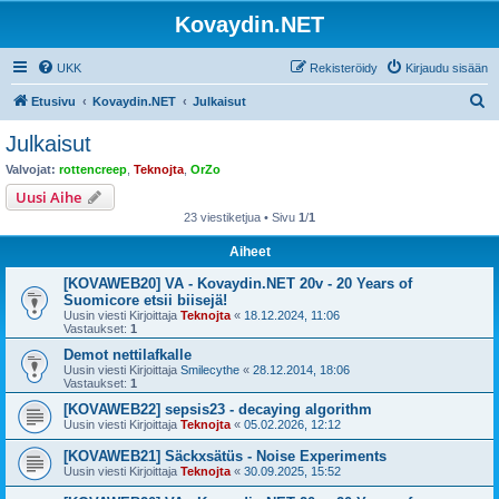
Kovaydin.NET
UKK
Rekisteröidy
Kirjaudu sisään
E
Etusivu
Kovaydin.NET
Julkaisut
t
Julkaisut
s
Valvojat:
rottencreep
,
Teknojta
,
OrZo
i
Uusi Aihe
23 viestiketjua • Sivu
1
/
1
Aiheet
[KOVAWEB20] VA - Kovaydin.NET 20v - 20 Years of
Suomicore etsii biisejä!
Uusin viesti Kirjoittaja
Teknojta
«
18.12.2024, 11:06
Vastaukset:
1
Demot nettilafkalle
Uusin viesti Kirjoittaja
Smilecythe
«
28.12.2014, 18:06
Vastaukset:
1
[KOVAWEB22] sepsis23 - decaying algorithm
Uusin viesti Kirjoittaja
Teknojta
«
05.02.2026, 12:12
[KOVAWEB21] Säckxsätüs - Noise Experiments
Uusin viesti Kirjoittaja
Teknojta
«
30.09.2025, 15:52