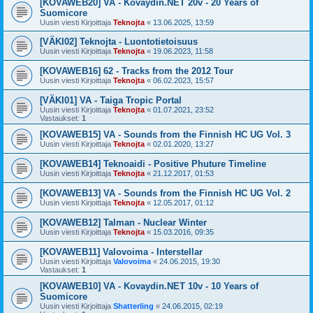
[KOVAWEB20] VA - Kovaydin.NET 20v - 20 Years of
Suomicore
Uusin viesti Kirjoittaja
Teknojta
«
13.06.2025, 13:59
[VÄKI02] Teknojta - Luontotietoisuus
Uusin viesti Kirjoittaja
Teknojta
«
19.06.2023, 11:58
[KOVAWEB16] 62 - Tracks from the 2012 Tour
Uusin viesti Kirjoittaja
Teknojta
«
06.02.2023, 15:57
[VÄKI01] VA - Taiga Tropic Portal
Uusin viesti Kirjoittaja
Teknojta
«
01.07.2021, 23:52
Vastaukset:
1
[KOVAWEB15] VA - Sounds from the Finnish HC UG Vol. 3
Uusin viesti Kirjoittaja
Teknojta
«
02.01.2020, 13:27
[KOVAWEB14] Teknoaidi - Positive Phuture Timeline
Uusin viesti Kirjoittaja
Teknojta
«
21.12.2017, 01:53
[KOVAWEB13] VA - Sounds from the Finnish HC UG Vol. 2
Uusin viesti Kirjoittaja
Teknojta
«
12.05.2017, 01:12
[KOVAWEB12] Talman - Nuclear Winter
Uusin viesti Kirjoittaja
Teknojta
«
15.03.2016, 09:35
[KOVAWEB11] Valovoima - Interstellar
Uusin viesti Kirjoittaja
Valovoima
«
24.06.2015, 19:30
Vastaukset:
1
[KOVAWEB10] VA - Kovaydin.NET 10v - 10 Years of
Suomicore
Uusin viesti Kirjoittaja
Shatterling
«
24.06.2015, 02:19