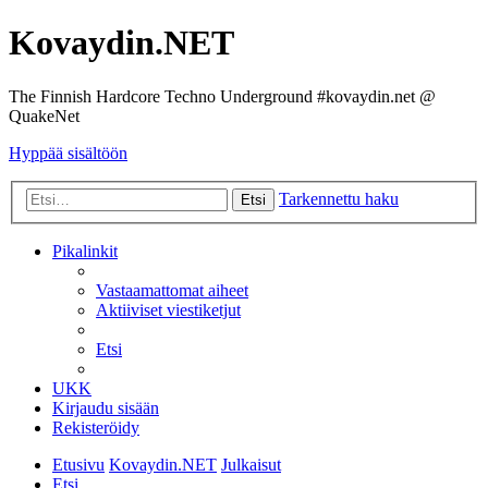
Kovaydin.NET
The Finnish Hardcore Techno Underground #kovaydin.net @
QuakeNet
Hyppää sisältöön
Tarkennettu haku
Etsi
Pikalinkit
Vastaamattomat aiheet
Aktiiviset viestiketjut
Etsi
UKK
Kirjaudu sisään
Rekisteröidy
Etusivu
Kovaydin.NET
Julkaisut
Etsi