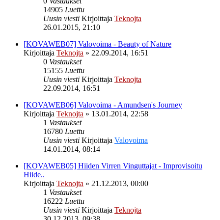
0
Vastaukset
14905
Luettu
Uusin viesti
Kirjoittaja
Teknojta
26.01.2015, 21:10
[KOVAWEB07] Valovoima - Beauty of Nature
Kirjoittaja
Teknojta
»
22.09.2014, 16:51
0
Vastaukset
15155
Luettu
Uusin viesti
Kirjoittaja
Teknojta
22.09.2014, 16:51
[KOVAWEB06] Valovoima - Amundsen's Journey
Kirjoittaja
Teknojta
»
13.01.2014, 22:58
1
Vastaukset
16780
Luettu
Uusin viesti
Kirjoittaja
Valovoima
14.01.2014, 08:14
[KOVAWEB05] Hiiden Virren Vinguttajat - Improvisoitu
Hiide..
Kirjoittaja
Teknojta
»
21.12.2013, 00:00
1
Vastaukset
16222
Luettu
Uusin viesti
Kirjoittaja
Teknojta
30.12.2013, 09:38