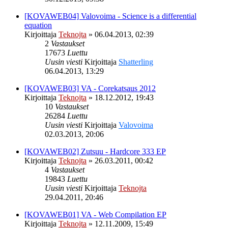
[KOVAWEB04] Valovoima - Science is a differential
equation
Kirjoittaja
Teknojta
»
06.04.2013, 02:39
2
Vastaukset
17673
Luettu
Uusin viesti
Kirjoittaja
Shatterling
06.04.2013, 13:29
[KOVAWEB03] VA - Corekatsaus 2012
Kirjoittaja
Teknojta
»
18.12.2012, 19:43
10
Vastaukset
26284
Luettu
Uusin viesti
Kirjoittaja
Valovoima
02.03.2013, 20:06
[KOVAWEB02] Zutsuu - Hardcore 333 EP
Kirjoittaja
Teknojta
»
26.03.2011, 00:42
4
Vastaukset
19843
Luettu
Uusin viesti
Kirjoittaja
Teknojta
29.04.2011, 20:46
[KOVAWEB01] VA - Web Compilation EP
Kirjoittaja
Teknojta
»
12.11.2009, 15:49