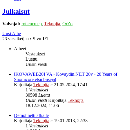
Julkaisut
Valvojat:
rottencreep
,
Teknojta
,
OrZo
Uusi Aihe
23 viestiketjua • Sivu
1
/
1
Aiheet
Vastaukset
Luettu
Uusin viesti
[KOVAWEB20] VA - Kovaydin.NET 20v - 20 Years of
Suomicore etsii biisejä!
Kirjoittaja
Teknojta
»
21.05.2024, 17:41
1
Vastaukset
30598
Luettu
Uusin viesti
Kirjoittaja
Teknojta
18.12.2024, 11:06
Demot nettilafkalle
Kirjoittaja
Teknojta
»
19.01.2013, 22:38
1
Vastaukset