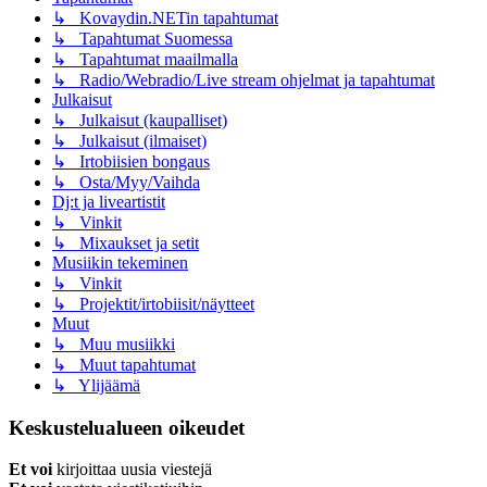
↳ Kovaydin.NETin tapahtumat
↳ Tapahtumat Suomessa
↳ Tapahtumat maailmalla
↳ Radio/Webradio/Live stream ohjelmat ja tapahtumat
Julkaisut
↳ Julkaisut (kaupalliset)
↳ Julkaisut (ilmaiset)
↳ Irtobiisien bongaus
↳ Osta/Myy/Vaihda
Dj:t ja liveartistit
↳ Vinkit
↳ Mixaukset ja setit
Musiikin tekeminen
↳ Vinkit
↳ Projektit/irtobiisit/näytteet
Muut
↳ Muu musiikki
↳ Muut tapahtumat
↳ Ylijäämä
Keskustelualueen oikeudet
Et voi
kirjoittaa uusia viestejä