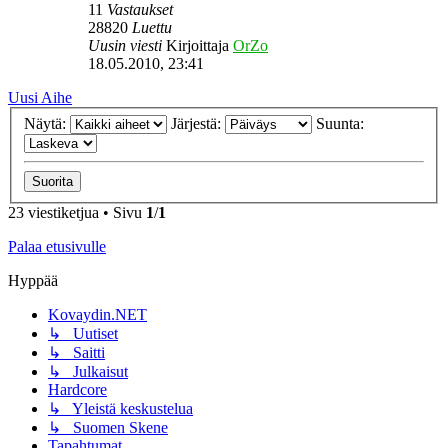
11
Vastaukset
28820
Luettu
Uusin viesti
Kirjoittaja
OrZo
18.05.2010, 23:41
Uusi Aihe
Näytä:
Järjestä:
Suunta:
23 viestiketjua • Sivu
1
/
1
Palaa etusivulle
Hyppää
Kovaydin.NET
↳ Uutiset
↳ Saitti
↳ Julkaisut
Hardcore
↳ Yleistä keskustelua
↳ Suomen Skene
Tapahtumat