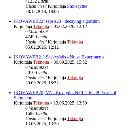
41232
Luettu
Uusin viesti
Kirjoittaja
Smilecythe
28.12.2014, 18:06
[KOVAWEB22] sepsis23 - decaying algorithm
Kirjoittaja
Teknojta
»
05.02.2026, 12:12
0
Vastaukset
4749
Luettu
Uusin viesti
Kirjoittaja
Teknojta
05.02.2026, 12:12
[KOVAWEB21] Säckxsätüs - Noise Experiments
Kirjoittaja
Teknojta
»
30.09.2025, 15:52
0
Vastaukset
2010
Luettu
Uusin viesti
Kirjoittaja
Teknojta
30.09.2025, 15:52
[KOVAWEB20] VA - Kovaydin.NET 20v - 20 Years of
Suomicore
Kirjoittaja
Teknojta
»
13.06.2025, 13:59
0
Vastaukset
1683
Luettu
Uusin viesti
Kirjoittaja
Teknojta
13.06.2025, 13:59