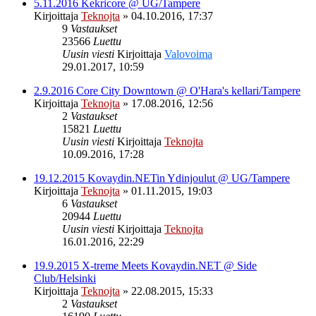
5.11.2016 Kekricore @ UG/Tampere
Kirjoittaja
Teknojta
»
04.10.2016, 17:37
9
Vastaukset
23566
Luettu
Uusin viesti
Kirjoittaja
Valovoima
29.01.2017, 10:59
2.9.2016 Core City Downtown @ O'Hara's kellari/Tampere
Kirjoittaja
Teknojta
»
17.08.2016, 12:56
2
Vastaukset
15821
Luettu
Uusin viesti
Kirjoittaja
Teknojta
10.09.2016, 17:28
19.12.2015 Kovaydin.NETin Ydinjoulut @ UG/Tampere
Kirjoittaja
Teknojta
»
01.11.2015, 19:03
6
Vastaukset
20944
Luettu
Uusin viesti
Kirjoittaja
Teknojta
16.01.2016, 22:29
19.9.2015 X-treme Meets Kovaydin.NET @ Side
Club/Helsinki
Kirjoittaja
Teknojta
»
22.08.2015, 15:33
2
Vastaukset