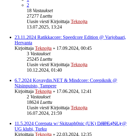
2
18
Vastaukset
27277
Luettu
Uusin viesti
Kirjoittaja
Teknojta
13.07.2025, 13:24
23.11.2024 Ratikkacore: Speedcore Edition @ Varjobaari,
Hervanta
Kirjoittaja
Teknojta
»
17.09.2024, 00:45
3
Vastaukset
25245
Luettu
Uusin viesti
Kirjoittaja
Teknojta
10.12.2024, 01:40
6.7.2024 Kovaydin.NET & Mindcore: Corepiknik @
Näsinpuisto, Tampere
Kirjoittaja
Teknojta
»
17.06.2024, 12:41
2
Vastaukset
18624
Luettu
Uusin viesti
Kirjoittaja
Teknojta
16.07.2024, 21:59
11.5.2024 Corepata w/ Skitzaph0nic (UK) D̷J̷I̷P̷E̷ ̷(̷N̷L̷)̷ @
UG klubi, Turku
Kirjoittaja
Teknojta
»
22.03.2024, 12:35