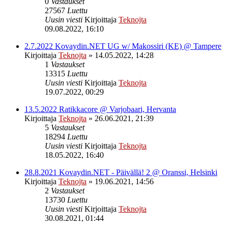
0
Vastaukset
27567
Luettu
Uusin viesti
Kirjoittaja
Teknojta
09.08.2022, 16:10
2.7.2022 Kovaydin.NET UG w/ Makossiri (KE) @ Tampere
Kirjoittaja
Teknojta
»
14.05.2022, 14:28
1
Vastaukset
13315
Luettu
Uusin viesti
Kirjoittaja
Teknojta
19.07.2022, 00:29
13.5.2022 Ratikkacore @ Varjobaari, Hervanta
Kirjoittaja
Teknojta
»
26.06.2021, 21:39
5
Vastaukset
18294
Luettu
Uusin viesti
Kirjoittaja
Teknojta
18.05.2022, 16:40
28.8.2021 Kovaydin.NET - Päivällä! 2 @ Oranssi, Helsinki
Kirjoittaja
Teknojta
»
19.06.2021, 14:56
2
Vastaukset
13730
Luettu
Uusin viesti
Kirjoittaja
Teknojta
30.08.2021, 01:44