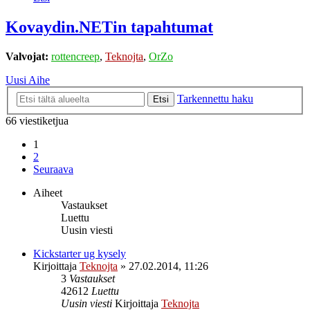
Kovaydin.NETin tapahtumat
Valvojat:
rottencreep
,
Teknojta
,
OrZo
Uusi Aihe
Tarkennettu haku
Etsi
66 viestiketjua
1
2
Seuraava
Aiheet
Vastaukset
Luettu
Uusin viesti
Kickstarter ug kysely
Kirjoittaja
Teknojta
»
27.02.2014, 11:26
3
Vastaukset
42612
Luettu
Uusin viesti
Kirjoittaja
Teknojta