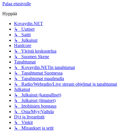
Palaa etusivulle
Hyppää
Kovaydin.NET
↳ Uutiset
↳ Saitti
↳ Julkaisut
Hardcore
↳ Yleistä keskustelua
↳ Suomen Skene
Tapahtumat
↳ Kovaydin.NETin tapahtumat
↳ Tapahtumat Suomessa
↳ Tapahtumat maailmalla
↳ Radio/Webradio/Live stream ohjelmat ja tapahtumat
Julkaisut
↳ Julkaisut (kaupalliset)
↳ Julkaisut (ilmaiset)
↳ Irtobiisien bongaus
↳ Osta/Myy/Vaihda
Dj:t ja liveartistit
↳ Vinkit
↳ Mixaukset ja setit