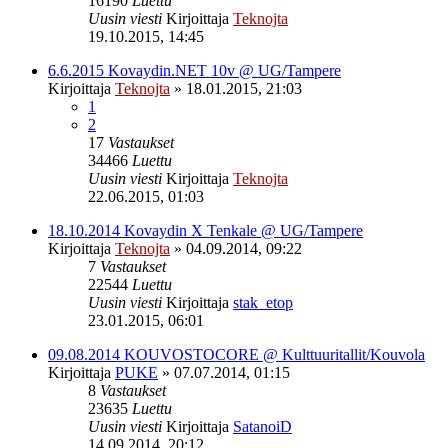
16190
Luettu
Uusin viesti
Kirjoittaja
Teknojta
19.10.2015, 14:45
6.6.2015 Kovaydin.NET 10v @ UG/Tampere
Kirjoittaja
Teknojta
»
18.01.2015, 21:03
1
2
17
Vastaukset
34466
Luettu
Uusin viesti
Kirjoittaja
Teknojta
22.06.2015, 01:03
18.10.2014 Kovaydin X Tenkale @ UG/Tampere
Kirjoittaja
Teknojta
»
04.09.2014, 09:22
7
Vastaukset
22544
Luettu
Uusin viesti
Kirjoittaja
stak_etop
23.01.2015, 06:01
09.08.2014 KOUVOSTOCORE @ Kulttuuritallit/Kouvola
Kirjoittaja
PUKE
»
07.07.2014, 01:15
8
Vastaukset
23635
Luettu
Uusin viesti
Kirjoittaja
SatanoiD
14.09.2014, 20:12