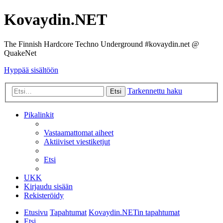
Kovaydin.NET
The Finnish Hardcore Techno Underground #kovaydin.net @
QuakeNet
Hyppää sisältöön
Tarkennettu haku
Etsi
Pikalinkit
Vastaamattomat aiheet
Aktiiviset viestiketjut
Etsi
UKK
Kirjaudu sisään
Rekisteröidy
Etusivu
Tapahtumat
Kovaydin.NETin tapahtumat
Etsi