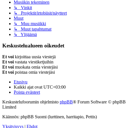
Musiikin tekeminen
↳ Vinkit
↳ Projektit/irtobiisit/näytteet
Muut
↳ Muu musiikki
↳ Muut tapahtumat
↳ Ylijäämä
Keskustelualueen oikeudet
Et voi
kirjoittaa uusia viestejä
Et voi
vastata viestiketjuihin
Et voi
muokata omia viestejäsi
Et voi
poistaa omia viestejäsi
Etusivu
Kaikki ajat ovat
UTC+03:00
Poista evästeet
Keskustelufoorumin ohjelmisto
phpBB
® Forum Software © phpBB
Limited
Käännös: phpBB Suomi (lurttinen, harritapio, Pettis)
Yksityisyys
|
Ehdot