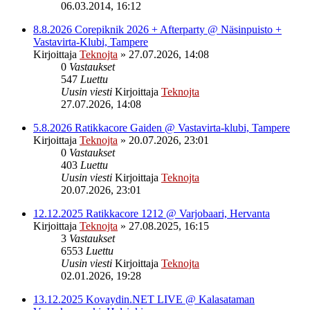
06.03.2014, 16:12
8.8.2026 Corepiknik 2026 + Afterparty @ Näsinpuisto +
Vastavirta-Klubi, Tampere
Kirjoittaja
Teknojta
»
27.07.2026, 14:08
0
Vastaukset
547
Luettu
Uusin viesti
Kirjoittaja
Teknojta
27.07.2026, 14:08
5.8.2026 Ratikkacore Gaiden @ Vastavirta-klubi, Tampere
Kirjoittaja
Teknojta
»
20.07.2026, 23:01
0
Vastaukset
403
Luettu
Uusin viesti
Kirjoittaja
Teknojta
20.07.2026, 23:01
12.12.2025 Ratikkacore 1212 @ Varjobaari, Hervanta
Kirjoittaja
Teknojta
»
27.08.2025, 16:15
3
Vastaukset
6553
Luettu
Uusin viesti
Kirjoittaja
Teknojta
02.01.2026, 19:28
13.12.2025 Kovaydin.NET LIVE @ Kalasataman