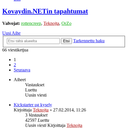
Kovaydin.NETin tapahtumat
Valvojat:
rottencreep
,
Teknojta
,
OrZo
Uusi Aihe
Tarkennettu haku
Etsi
66 viestiketjua
1
2
Seuraava
Aiheet
Vastaukset
Luettu
Uusin viesti
Kickstarter ug kysely
Kirjoittaja
Teknojta
»
27.02.2014, 11:26
3
Vastaukset
42597
Luettu
Uusin viesti
Kirjoittaja
Teknojta