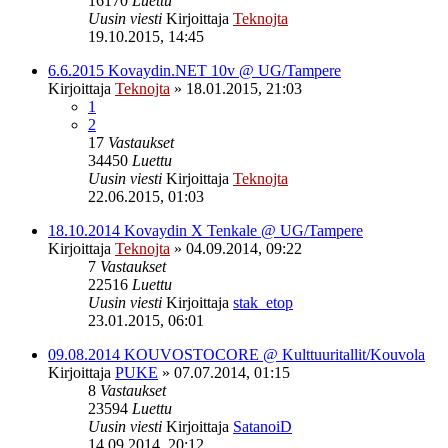
16170
Luettu
Uusin viesti
Kirjoittaja
Teknojta
19.10.2015, 14:45
6.6.2015 Kovaydin.NET 10v @ UG/Tampere
Kirjoittaja
Teknojta
»
18.01.2015, 21:03
1
2
17
Vastaukset
34450
Luettu
Uusin viesti
Kirjoittaja
Teknojta
22.06.2015, 01:03
18.10.2014 Kovaydin X Tenkale @ UG/Tampere
Kirjoittaja
Teknojta
»
04.09.2014, 09:22
7
Vastaukset
22516
Luettu
Uusin viesti
Kirjoittaja
stak_etop
23.01.2015, 06:01
09.08.2014 KOUVOSTOCORE @ Kulttuuritallit/Kouvola
Kirjoittaja
PUKE
»
07.07.2014, 01:15
8
Vastaukset
23594
Luettu
Uusin viesti
Kirjoittaja
SatanoiD
14.09.2014, 20:12