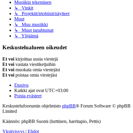
Musiikin tekeminen
↳ Vinkit
↳ Projektit/irtobiisit/näytteet
Muut
↳ Muu musiikki
↳ Muut tapahtumat
↳ Ylijäämä
Keskustelualueen oikeudet
Et voi
kirjoittaa uusia viestejä
Et voi
vastata viestiketjuihin
Et voi
muokata omia viestejäsi
Et voi
poistaa omia viestejäsi
Etusivu
Kaikki ajat ovat
UTC+03:00
Poista evästeet
Keskustelufoorumin ohjelmisto
phpBB
® Forum Software © phpBB
Limited
Käännös: phpBB Suomi (lurttinen, harritapio, Pettis)
Yksityisyys
|
Ehdot