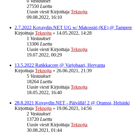
0
Vastaukset
27550
Luettu
Uusin viesti
Kirjoittaja
Teknojta
09.08.2022, 16:10
2.7.2022 Kovaydin.NET UG w/ Makossiri (KE) @ Tampere
Kirjoittaja
Teknojta
»
14.05.2022, 14:28
1
Vastaukset
13306
Luettu
Uusin viesti
Kirjoittaja
Teknojta
19.07.2022, 00:29
13.5.2022 Ratikkacore @ Varjobaari, Hervanta
Kirjoittaja
Teknojta
»
26.06.2021, 21:39
5
Vastaukset
18264
Luettu
Uusin viesti
Kirjoittaja
Teknojta
18.05.2022, 16:40
28.8.2021 Kovaydin.NET - Päivällä! 2 @ Oranssi, Helsinki
Kirjoittaja
Teknojta
»
19.06.2021, 14:56
2
Vastaukset
13720
Luettu
Uusin viesti
Kirjoittaja
Teknojta
30.08.2021, 01:44