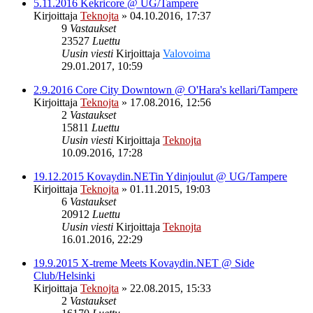
5.11.2016 Kekricore @ UG/Tampere
Kirjoittaja
Teknojta
»
04.10.2016, 17:37
9
Vastaukset
23527
Luettu
Uusin viesti
Kirjoittaja
Valovoima
29.01.2017, 10:59
2.9.2016 Core City Downtown @ O'Hara's kellari/Tampere
Kirjoittaja
Teknojta
»
17.08.2016, 12:56
2
Vastaukset
15811
Luettu
Uusin viesti
Kirjoittaja
Teknojta
10.09.2016, 17:28
19.12.2015 Kovaydin.NETin Ydinjoulut @ UG/Tampere
Kirjoittaja
Teknojta
»
01.11.2015, 19:03
6
Vastaukset
20912
Luettu
Uusin viesti
Kirjoittaja
Teknojta
16.01.2016, 22:29
19.9.2015 X-treme Meets Kovaydin.NET @ Side
Club/Helsinki
Kirjoittaja
Teknojta
»
22.08.2015, 15:33
2
Vastaukset