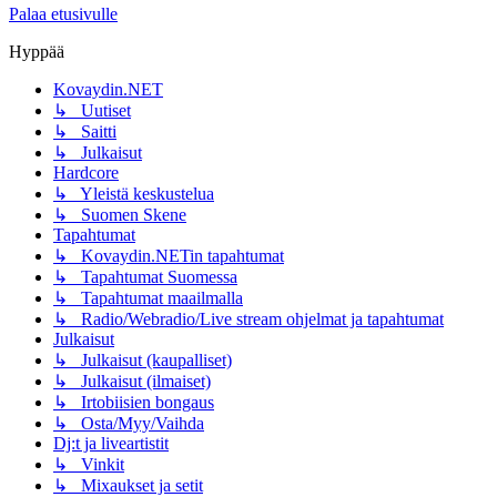
Palaa etusivulle
Hyppää
Kovaydin.NET
↳ Uutiset
↳ Saitti
↳ Julkaisut
Hardcore
↳ Yleistä keskustelua
↳ Suomen Skene
Tapahtumat
↳ Kovaydin.NETin tapahtumat
↳ Tapahtumat Suomessa
↳ Tapahtumat maailmalla
↳ Radio/Webradio/Live stream ohjelmat ja tapahtumat
Julkaisut
↳ Julkaisut (kaupalliset)
↳ Julkaisut (ilmaiset)
↳ Irtobiisien bongaus
↳ Osta/Myy/Vaihda
Dj:t ja liveartistit
↳ Vinkit
↳ Mixaukset ja setit