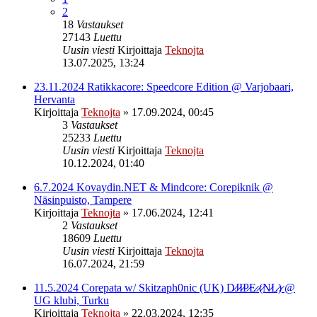
2
18
Vastaukset
27143
Luettu
Uusin viesti
Kirjoittaja
Teknojta
13.07.2025, 13:24
23.11.2024 Ratikkacore: Speedcore Edition @ Varjobaari,
Hervanta
Kirjoittaja
Teknojta
»
17.09.2024, 00:45
3
Vastaukset
25233
Luettu
Uusin viesti
Kirjoittaja
Teknojta
10.12.2024, 01:40
6.7.2024 Kovaydin.NET & Mindcore: Corepiknik @
Näsinpuisto, Tampere
Kirjoittaja
Teknojta
»
17.06.2024, 12:41
2
Vastaukset
18609
Luettu
Uusin viesti
Kirjoittaja
Teknojta
16.07.2024, 21:59
11.5.2024 Corepata w/ Skitzaph0nic (UK) D̷J̷I̷P̷E̷ ̷(̷N̷L̷)̷ @
UG klubi, Turku
Kirjoittaja
Teknojta
»
22.03.2024, 12:35