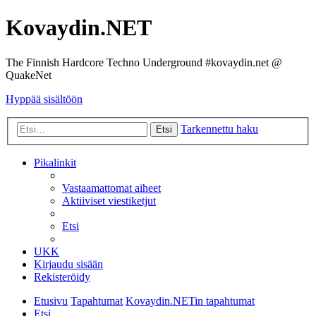
Kovaydin.NET
The Finnish Hardcore Techno Underground #kovaydin.net @
QuakeNet
Hyppää sisältöön
Tarkennettu haku
Etsi
Pikalinkit
Vastaamattomat aiheet
Aktiiviset viestiketjut
Etsi
UKK
Kirjaudu sisään
Rekisteröidy
Etusivu
Tapahtumat
Kovaydin.NETin tapahtumat
Etsi