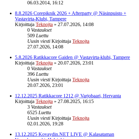
06.03.2014, 16:12
8.8.2026 Corepiknik 2026 + Afterparty @ Näsinpuisto +
Vastavirta-Klubi, Tampere
Kirjoittaja
Teknojta
»
27.07.2026, 14:08
0
Vastaukset
509
Luettu
Uusin viesti
Kirjoittaja
Teknojta
27.07.2026, 14:08
5.8.2026 Ratikkacore Gaiden @ Vastavirta-klubi, Tampere
Kirjoittaja
Teknojta
»
20.07.2026, 23:01
0
Vastaukset
396
Luettu
Uusin viesti
Kirjoittaja
Teknojta
20.07.2026, 23:01
12.12.2025 Ratikkacore 1212 @ Varjobaari, Hervanta
Kirjoittaja
Teknojta
»
27.08.2025, 16:15
3
Vastaukset
6525
Luettu
Uusin viesti
Kirjoittaja
Teknojta
02.01.2026, 19:28
13.12.2025 Kovaydin.NET LIVE @ Kalasataman