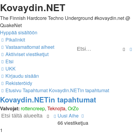
Kovaydin.NET
The Finnish Hardcore Techno Underground #kovaydin.net @
QuakeNet
Hyppää sisältöön
Pikalinkit
Vastaamattomat aiheet
Ets
Aktiiviset viestiketjut
Etsi
UKK
Kirjaudu sisään
Rekisteröidy
Etusivu
Tapahtumat
Kovaydin.NETin tapahtumat
Kovaydin.NETin tapahtumat
Valvojat:
rottencreep
,
Teknojta
,
OrZo
Uusi Aihe
Etsi
Tarkennettu
66 viestiketjua
haku
1