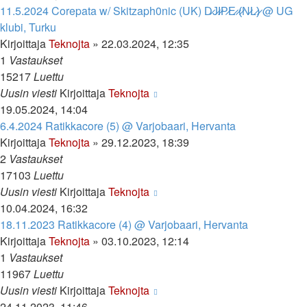
11.5.2024 Corepata w/ Skitzaph0nic (UK) D̷J̷I̷P̷E̷ ̷(̷N̷L̷)̷ @ UG
klubi, Turku
Kirjoittaja
Teknojta
»
22.03.2024, 12:35
1
Vastaukset
15217
Luettu
Uusin viesti
Kirjoittaja
Teknojta
19.05.2024, 14:04
6.4.2024 Ratikkacore (5) @ Varjobaari, Hervanta
Kirjoittaja
Teknojta
»
29.12.2023, 18:39
2
Vastaukset
17103
Luettu
Uusin viesti
Kirjoittaja
Teknojta
10.04.2024, 16:32
18.11.2023 Ratikkacore (4) @ Varjobaari, Hervanta
Kirjoittaja
Teknojta
»
03.10.2023, 12:14
1
Vastaukset
11967
Luettu
Uusin viesti
Kirjoittaja
Teknojta
24.11.2023, 11:46