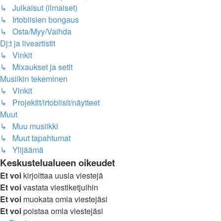
↳ Julkaisut (ilmaiset)
↳ Irtobiisien bongaus
↳ Osta/Myy/Vaihda
Dj:t ja liveartistit
↳ Vinkit
↳ Mixaukset ja setit
Musiikin tekeminen
↳ Vinkit
↳ Projektit/irtobiisit/näytteet
Muut
↳ Muu musiikki
↳ Muut tapahtumat
↳ Ylijäämä
Keskustelualueen oikeudet
Et voi
kirjoittaa uusia viestejä
Et voi
vastata viestiketjuihin
Et voi
muokata omia viestejäsi
Et voi
poistaa omia viestejäsi