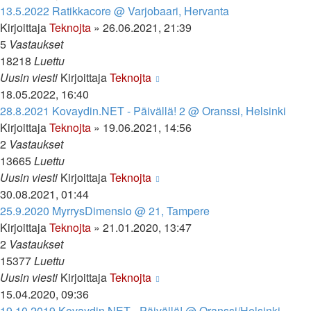
13.5.2022 Ratikkacore @ Varjobaari, Hervanta
Kirjoittaja
Teknojta
»
26.06.2021, 21:39
5
Vastaukset
18218
Luettu
Uusin viesti
Kirjoittaja
Teknojta
18.05.2022, 16:40
28.8.2021 Kovaydin.NET - Päivällä! 2 @ Oranssi, Helsinki
Kirjoittaja
Teknojta
»
19.06.2021, 14:56
2
Vastaukset
13665
Luettu
Uusin viesti
Kirjoittaja
Teknojta
30.08.2021, 01:44
25.9.2020 MyrrysDimensio @ 21, Tampere
Kirjoittaja
Teknojta
»
21.01.2020, 13:47
2
Vastaukset
15377
Luettu
Uusin viesti
Kirjoittaja
Teknojta
15.04.2020, 09:36
19.10.2019 Kovaydin.NET - Päivällä! @ Oranssi/Helsinki