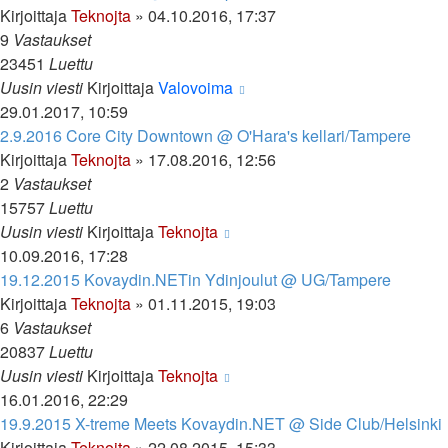
Kirjoittaja
Teknojta
»
04.10.2016, 17:37
9
Vastaukset
23451
Luettu
Uusin viesti
Kirjoittaja
Valovoima
29.01.2017, 10:59
2.9.2016 Core City Downtown @ O'Hara's kellari/Tampere
Kirjoittaja
Teknojta
»
17.08.2016, 12:56
2
Vastaukset
15757
Luettu
Uusin viesti
Kirjoittaja
Teknojta
10.09.2016, 17:28
19.12.2015 Kovaydin.NETin Ydinjoulut @ UG/Tampere
Kirjoittaja
Teknojta
»
01.11.2015, 19:03
6
Vastaukset
20837
Luettu
Uusin viesti
Kirjoittaja
Teknojta
16.01.2016, 22:29
19.9.2015 X-treme Meets Kovaydin.NET @ Side Club/Helsinki
Kirjoittaja
Teknojta
»
22.08.2015, 15:33