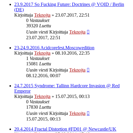
23.9.2017 So Fucking Future: Doctrines @ VOID / Berlin
(DE)
Kirjoittaja
Teknojta
»
23.07.2017, 22:51
0
Vastaukset
39320
Luettu
Uusin viesti
Kirjoittaja
Teknojta
23.07.2017, 22:51
23-24.9.2016 Acidcorefest.Moscowedition
Kirjoittaja
Teknojta
»
08.10.2016, 22:35
1
Vastaukset
15081
Luettu
Uusin viesti
Kirjoittaja
Teknojta
08.12.2016, 00:07
24.7.2015 Syndrome: Tallinn Hardcore Invasion @ Red
Emperor
Kirjoittaja
Teknojta
»
15.07.2015, 00:13
0
Vastaukset
17830
Luettu
Uusin viesti
Kirjoittaja
Teknojta
15.07.2015, 00:13
20.4.2014 Fractal Distortion #FD01 @ Newcastle/UK