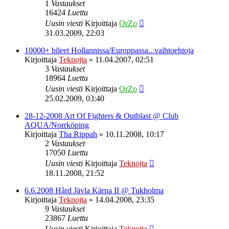
1
Vastaukset
16424
Luettu
Uusin viesti
Kirjoittaja
OrZo
31.03.2009, 22:03
10000+ bileet Hollannissa/Europpassa...vaihtoehtoja
Kirjoittaja
Teknojta
»
11.04.2007, 02:51
3
Vastaukset
18964
Luettu
Uusin viesti
Kirjoittaja
OrZo
25.02.2009, 03:40
28-12-2008 Art Of Fighters & Outblast @ Club
AQUA/Norrköping
Kirjoittaja
Tha Rippah
»
10.11.2008, 10:17
2
Vastaukset
17050
Luettu
Uusin viesti
Kirjoittaja
Teknojta
18.11.2008, 21:52
6.6.2008 Hård Jävla Kärna II @ Tukholma
Kirjoittaja
Teknojta
»
14.04.2008, 23:35
9
Vastaukset
23867
Luettu
Uusin viesti
Kirjoittaja
Teknojta