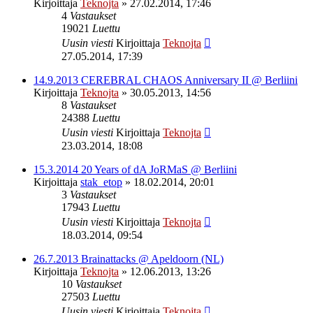
Kirjoittaja
Teknojta
»
27.02.2014, 17:46
4
Vastaukset
19021
Luettu
Uusin viesti
Kirjoittaja
Teknojta
27.05.2014, 17:39
14.9.2013 CEREBRAL CHAOS Anniversary II @ Berliini
Kirjoittaja
Teknojta
»
30.05.2013, 14:56
8
Vastaukset
24388
Luettu
Uusin viesti
Kirjoittaja
Teknojta
23.03.2014, 18:08
15.3.2014 20 Years of dA JoRMaS @ Berliini
Kirjoittaja
stak_etop
»
18.02.2014, 20:01
3
Vastaukset
17943
Luettu
Uusin viesti
Kirjoittaja
Teknojta
18.03.2014, 09:54
26.7.2013 Brainattacks @ Apeldoorn (NL)
Kirjoittaja
Teknojta
»
12.06.2013, 13:26
10
Vastaukset
27503
Luettu
Uusin viesti
Kirjoittaja
Teknojta