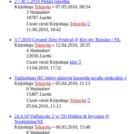
27-30.5.2010 Pietari raporttia
Kirjoittaja
Teknojta
»
07.05.2010, 00:54
3
Vastaukset
18787
Luettu
Uusin viesti
Kirjoittaja
Teknojta
11.06.2010, 18:42
3.7.2010 Ground Zero Festival @ Rec.ter. Bussloo / NL
Kirjoittaja
Teknojta
»
12.04.2010, 20:55
4
Vastaukset
22656
Luettu
Uusin viesti
Kirjoittaja
klrp
13.04.2010, 17:32
Tukholman HC-bileet pääsivät huonolla tavalla otsikoihin :(
Kirjoittaja
Teknojta
»
05.04.2010, 11:13
0
Vastaukset
15407
Luettu
Uusin viesti
Kirjoittaja
Teknojta
05.04.2010, 11:13
24.4.10 Vaffanculo 2 w/ DJ Hidden & Inyoung @
Norrköping/SE
Kirjoittaja
Teknojta
»
06.03.2010, 15:40
0
Vastaukset