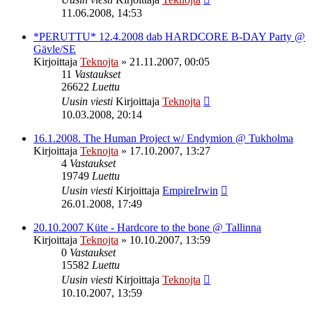
11.06.2008, 14:53
*PERUTTU* 12.4.2008 dab HARDCORE B-DAY Party @
Gävle/SE
Kirjoittaja
Teknojta
»
21.11.2007, 00:05
11
Vastaukset
26622
Luettu
Uusin viesti
Kirjoittaja
Teknojta
10.03.2008, 20:14
16.1.2008. The Human Project w/ Endymion @ Tukholma
Kirjoittaja
Teknojta
»
17.10.2007, 13:27
4
Vastaukset
19749
Luettu
Uusin viesti
Kirjoittaja
EmpireIrwin
26.01.2008, 17:49
20.10.2007 Küte - Hardcore to the bone @ Tallinna
Kirjoittaja
Teknojta
»
10.10.2007, 13:59
0
Vastaukset
15582
Luettu
Uusin viesti
Kirjoittaja
Teknojta
10.10.2007, 13:59