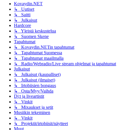
Kovaydin.NET
↳ Uutiset
↳ Saitti
↳ Julkaisut
Hardcore
↳ Yleistä keskustelua
↳ Suomen Skene
Tapahtumat
↳ Kovaydin.NETin tapahtumat
↳ Tapahtumat Suomessa
↳ Tapahtumat maailmalla
↳ Radio/Webradio/Live stream ohjelmat ja tapahtumat
Julkaisut
↳ Julkaisut (kaupalliset)
↳ Julkaisut (ilmaiset)
↳ Irtobiisien bongaus
↳ Osta/Myy/Vaihda
Dj:t ja liveartistit
↳ Vinkit
↳ Mixaukset ja setit
Musiikin tekeminen
↳ Vinkit
↳ Projektit/irtobiisit/näytteet
Muut