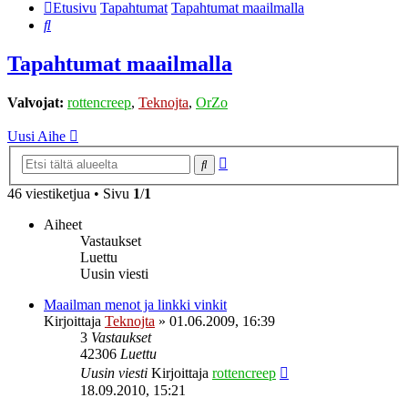
Etusivu
Tapahtumat
Tapahtumat maailmalla
Etsi
Tapahtumat maailmalla
Valvojat:
rottencreep
,
Teknojta
,
OrZo
Uusi Aihe
Tarkennettu
Etsi
haku
46 viestiketjua • Sivu
1
/
1
Aiheet
Vastaukset
Luettu
Uusin viesti
Maailman menot ja linkki vinkit
Kirjoittaja
Teknojta
»
01.06.2009, 16:39
3
Vastaukset
42306
Luettu
Uusin viesti
Kirjoittaja
rottencreep
18.09.2010, 15:21