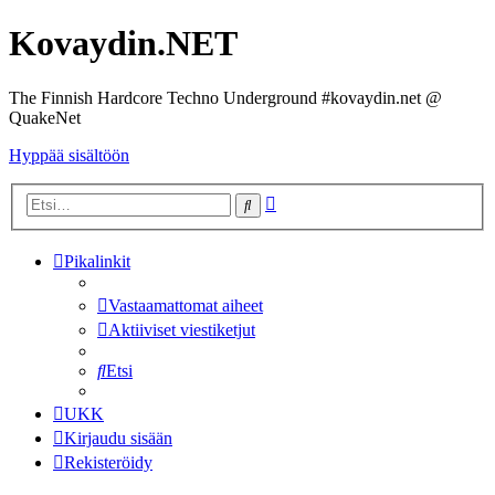
Kovaydin.NET
The Finnish Hardcore Techno Underground #kovaydin.net @
QuakeNet
Hyppää sisältöön
Tarkennettu
Etsi
haku
Pikalinkit
Vastaamattomat aiheet
Aktiiviset viestiketjut
Etsi
UKK
Kirjaudu sisään
Rekisteröidy