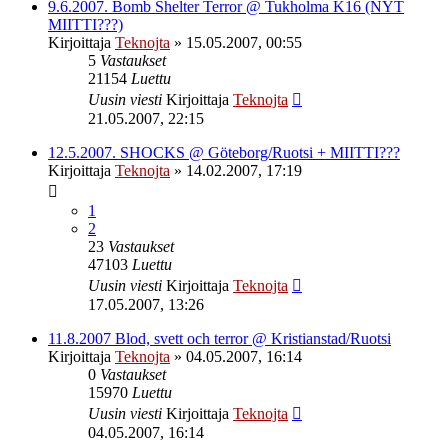
9.6.2007. Bomb Shelter Terror @ Tukholma K16 (NYT
MIITTI???)
Kirjoittaja
Teknojta
»
15.05.2007, 00:55
5
Vastaukset
21154
Luettu
Uusin viesti
Kirjoittaja
Teknojta
21.05.2007, 22:15
12.5.2007. SHOCKS @ Göteborg/Ruotsi + MIITTI???
Kirjoittaja
Teknojta
»
14.02.2007, 17:19
1
2
23
Vastaukset
47103
Luettu
Uusin viesti
Kirjoittaja
Teknojta
17.05.2007, 13:26
11.8.2007 Blod, svett och terror @ Kristianstad/Ruotsi
Kirjoittaja
Teknojta
»
04.05.2007, 16:14
0
Vastaukset
15970
Luettu
Uusin viesti
Kirjoittaja
Teknojta
04.05.2007, 16:14