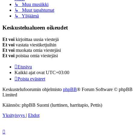
↳ Muu musiikki
↳ Muut tapahtumat
↳ Ylijäämä
Keskustelualueen oikeudet
Et voi
kirjoittaa uusia viestejä
Et voi
vastata viestiketjuihin
Et voi
muokata omia viestejäsi
Et voi
poistaa omia viestejäsi
Etusivu
Kaikki ajat ovat
UTC+03:00
Poista evästeet
Keskustelufoorumin ohjelmisto
phpBB
® Forum Software © phpBB
Limited
Käännös: phpBB Suomi (lurttinen, harritapio, Pettis)
Yksityisyys
|
Ehdot