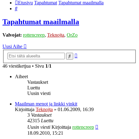
Etusivu
Tapahtumat
Tapahtumat maailmalla
Etsi
Tapahtumat maailmalla
Valvojat:
rottencreep
,
Teknojta
,
OrZo
Uusi Aihe
Tarkennettu
Etsi
haku
46 viestiketjua • Sivu
1
/
1
Aiheet
Vastaukset
Luettu
Uusin viesti
Maailman menot ja linkki vinkit
Kirjoittaja
Teknojta
»
01.06.2009, 16:39
3
Vastaukset
42315
Luettu
Uusin viesti
Kirjoittaja
rottencreep
18.09.2010, 15:21