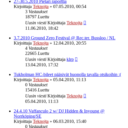
27-30.5.2010 Pietari raporttia
Kirjoittaja
Teknojta
»
07.05.2010, 00:54
3
Vastaukset
18797
Luettu
Uusin viesti
Kirjoittaja
Teknojta
11.06.2010, 18:42
3.7.2010 Ground Zero Festival @ Rec.ter. Bussloo / NL
Kirjoittaja
Teknojta
»
12.04.2010, 20:55
4
Vastaukset
22665
Luettu
Uusin viesti
Kirjoittaja
klrp
13.04.2010, 17:32
Tukholman HC-bileet pääsivät huonolla tavalla otsikoihin :(
Kirjoittaja
Teknojta
»
05.04.2010, 11:13
0
Vastaukset
15416
Luettu
Uusin viesti
Kirjoittaja
Teknojta
05.04.2010, 11:13
24.4.10 Vaffanculo 2 w/ DJ Hidden & Inyoung @
Norrköping/SE
Kirjoittaja
Teknojta
»
06.03.2010, 15:40
0
Vastaukset