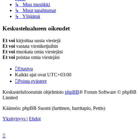
↳ Muu musiikki
↳ Muut tapahtumat
↳ Ylijäämä
Keskustelualueen oikeudet
Et voi
kirjoittaa uusia viestejä
Et voi
vastata viestiketjuihin
Et voi
muokata omia viestejäsi
Et voi
poistaa omia viestejäsi
Etusivu
Kaikki ajat ovat
UTC+03:00
Poista evästeet
Keskustelufoorumin ohjelmisto
phpBB
® Forum Software © phpBB
Limited
Käännös: phpBB Suomi (lurttinen, harritapio, Pettis)
Yksityisyys
|
Ehdot