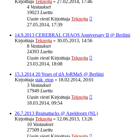
Kirjoittaja
Teknojta
»
27.02.2014, 17:46
4
Vastaukset
19023
Luettu
Uusin viesti
Kirjoittaja
Teknojta
27.05.2014, 17:39
14.9.2013 CEREBRAL CHAOS Anniversary II @ Berliini
Kirjoittaja
Teknojta
»
30.05.2013, 14:56
8
Vastaukset
24393
Luettu
Uusin viesti
Kirjoittaja
Teknojta
23.03.2014, 18:08
15.3.2014 20 Years of dA JoRMaS @ Berliini
Kirjoittaja
stak_etop
»
18.02.2014, 20:01
3
Vastaukset
17949
Luettu
Uusin viesti
Kirjoittaja
Teknojta
18.03.2014, 09:54
26.7.2013 Brainattacks @ Apeldoorn (NL)
Kirjoittaja
Teknojta
»
12.06.2013, 13:26
10
Vastaukset
27509
Luettu
Uusin viesti
Kirjoittaja
Teknojta