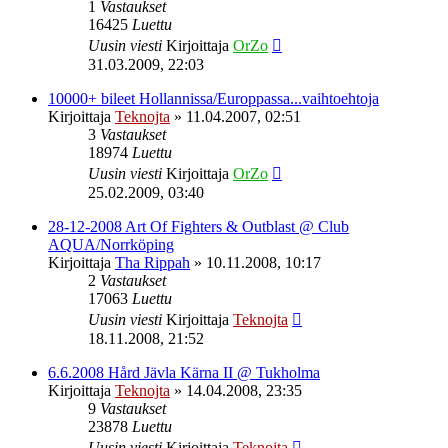
1
Vastaukset
16425
Luettu
Uusin viesti
Kirjoittaja
OrZo
31.03.2009, 22:03
10000+ bileet Hollannissa/Europpassa...vaihtoehtoja
Kirjoittaja
Teknojta
»
11.04.2007, 02:51
3
Vastaukset
18974
Luettu
Uusin viesti
Kirjoittaja
OrZo
25.02.2009, 03:40
28-12-2008 Art Of Fighters & Outblast @ Club
AQUA/Norrköping
Kirjoittaja
Tha Rippah
»
10.11.2008, 10:17
2
Vastaukset
17063
Luettu
Uusin viesti
Kirjoittaja
Teknojta
18.11.2008, 21:52
6.6.2008 Hård Jävla Kärna II @ Tukholma
Kirjoittaja
Teknojta
»
14.04.2008, 23:35
9
Vastaukset
23878
Luettu
Uusin viesti
Kirjoittaja
Teknojta