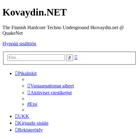
Kovaydin.NET
The Finnish Hardcore Techno Underground #kovaydin.net @
QuakeNet
Hyppää sisältöön
Tarkennettu
Etsi
haku
Pikalinkit
Vastaamattomat aiheet
Aktiiviset viestiketjut
Etsi
UKK
Kirjaudu sisään
Rekisteröidy