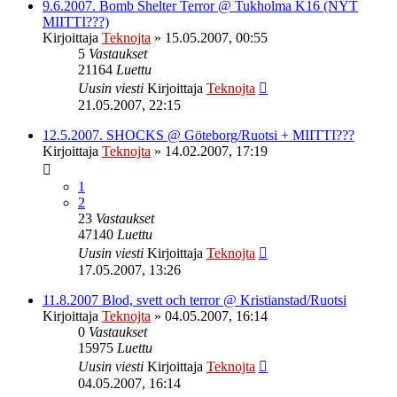
9.6.2007. Bomb Shelter Terror @ Tukholma K16 (NYT
MIITTI???)
Kirjoittaja
Teknojta
»
15.05.2007, 00:55
5
Vastaukset
21164
Luettu
Uusin viesti
Kirjoittaja
Teknojta
21.05.2007, 22:15
12.5.2007. SHOCKS @ Göteborg/Ruotsi + MIITTI???
Kirjoittaja
Teknojta
»
14.02.2007, 17:19
1
2
23
Vastaukset
47140
Luettu
Uusin viesti
Kirjoittaja
Teknojta
17.05.2007, 13:26
11.8.2007 Blod, svett och terror @ Kristianstad/Ruotsi
Kirjoittaja
Teknojta
»
04.05.2007, 16:14
0
Vastaukset
15975
Luettu
Uusin viesti
Kirjoittaja
Teknojta
04.05.2007, 16:14