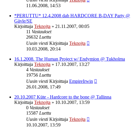
11.06.2008, 14:53
*PERUTTU* 12.4.2008 dab HARDCORE B-DAY Party @
Gävle/SE
Kirjoittaja
Teknojta
»
21.11.2007, 00:05
11
Vastaukset
26632
Luettu
Uusin viesti
Kirjoittaja
Teknojta
10.03.2008, 20:14
16.1.2008. The Human Project w/ Endymion @ Tukholma
Kirjoittaja
Teknojta
»
17.10.2007, 13:27
4
Vastaukset
19756
Luettu
Uusin viesti
Kirjoittaja
EmpireIrwin
26.01.2008, 17:49
20.10.2007 Küte - Hardcore to the bone @ Tallinna
Kirjoittaja
Teknojta
»
10.10.2007, 13:59
0
Vastaukset
15587
Luettu
Uusin viesti
Kirjoittaja
Teknojta
10.10.2007, 13:59