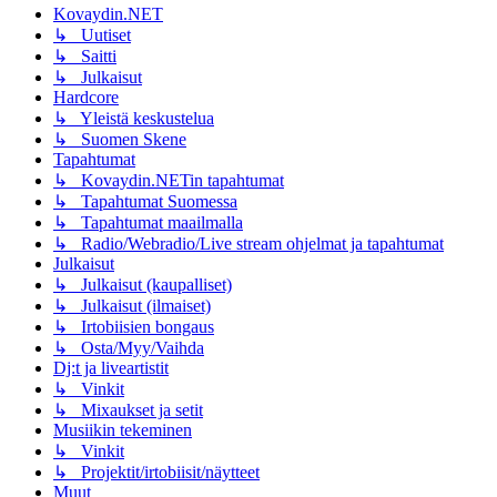
Kovaydin.NET
↳ Uutiset
↳ Saitti
↳ Julkaisut
Hardcore
↳ Yleistä keskustelua
↳ Suomen Skene
Tapahtumat
↳ Kovaydin.NETin tapahtumat
↳ Tapahtumat Suomessa
↳ Tapahtumat maailmalla
↳ Radio/Webradio/Live stream ohjelmat ja tapahtumat
Julkaisut
↳ Julkaisut (kaupalliset)
↳ Julkaisut (ilmaiset)
↳ Irtobiisien bongaus
↳ Osta/Myy/Vaihda
Dj:t ja liveartistit
↳ Vinkit
↳ Mixaukset ja setit
Musiikin tekeminen
↳ Vinkit
↳ Projektit/irtobiisit/näytteet
Muut