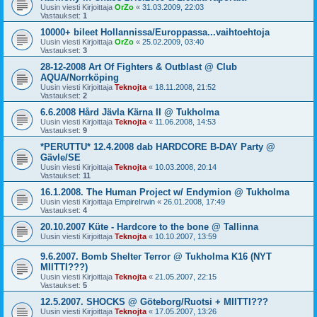
Uusin viesti Kirjoittaja
OrZo
«
31.03.2009, 22:03
Vastaukset:
1
10000+ bileet Hollannissa/Europpassa...vaihtoehtoja
Uusin viesti Kirjoittaja
OrZo
«
25.02.2009, 03:40
Vastaukset:
3
28-12-2008 Art Of Fighters & Outblast @ Club
AQUA/Norrköping
Uusin viesti Kirjoittaja
Teknojta
«
18.11.2008, 21:52
Vastaukset:
2
6.6.2008 Hård Jävla Kärna II @ Tukholma
Uusin viesti Kirjoittaja
Teknojta
«
11.06.2008, 14:53
Vastaukset:
9
*PERUTTU* 12.4.2008 dab HARDCORE B-DAY Party @
Gävle/SE
Uusin viesti Kirjoittaja
Teknojta
«
10.03.2008, 20:14
Vastaukset:
11
16.1.2008. The Human Project w/ Endymion @ Tukholma
Uusin viesti Kirjoittaja
EmpireIrwin
«
26.01.2008, 17:49
Vastaukset:
4
20.10.2007 Küte - Hardcore to the bone @ Tallinna
Uusin viesti Kirjoittaja
Teknojta
«
10.10.2007, 13:59
9.6.2007. Bomb Shelter Terror @ Tukholma K16 (NYT
MIITTI???)
Uusin viesti Kirjoittaja
Teknojta
«
21.05.2007, 22:15
Vastaukset:
5
12.5.2007. SHOCKS @ Göteborg/Ruotsi + MIITTI???
Uusin viesti Kirjoittaja
Teknojta
«
17.05.2007, 13:26