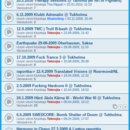
20.2.2010 Therapy Sessions @ Tallinna (w/ Art of Fighters)
Uusin viesti Kirjoittaja
Tha Rippah
«
22.01.2010, 11:10
Vastaukset:
7
6.11.2009 Klubb Adrenalin @ Tukholma
Uusin viesti Kirjoittaja
Shatterling
«
02.11.2009, 20:49
Vastaukset:
2
12.9.2009 TMC | Troll B-bash @ Tukholma
Uusin viesti Kirjoittaja
Teknojta
«
23.09.2009, 21:42
Vastaukset:
3
Earthquake 29-08-2009 Oberhausen, Saksa
Uusin viesti Kirjoittaja
Teknojta
«
29.08.2009, 11:10
Vastaukset:
5
17.10.2009 Fuck Trance 3 @ Tukholma
Uusin viesti Kirjoittaja
Teknojta
«
10.08.2009, 09:38
Vastaukset:
8
raporttia-> 12.4.2009 Translated Visions @ Roermond/NL
Uusin viesti Kirjoittaja
Teknojta
«
19.04.2009, 12:32
Vastaukset:
5
2.5.2009 Fucking Hardcore II @ Tukholma
Uusin viesti Kirjoittaja
Teknojta
«
10.04.2009, 18:52
24.1.2009 Hård Jävla Kärna III - World War III @ Tukholma
Uusin viesti Kirjoittaja
Teknojta
«
09.04.2009, 18:22
Vastaukset:
23
1
2
6.6.2009 SWEDCORE: Bomb Shelter of Doom @ Tukholma
Uusin viesti Kirjoittaja
Teknojta
«
09.04.2009, 17:07
Vastaukset:
2
Harmony in Chaos 27.3.2009 & Liettua raporttia