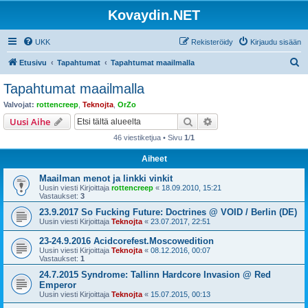
Kovaydin.NET
UKK
Rekisteröidy
Kirjaudu sisään
E
Etusivu
Tapahtumat
Tapahtumat maailmalla
t
Tapahtumat maailmalla
s
Valvojat:
rottencreep
,
Teknojta
,
OrZo
i
Etsi
Tarkennettu haku
Uusi Aihe
46 viestiketjua • Sivu
1
/
1
Aiheet
Maailman menot ja linkki vinkit
Uusin viesti Kirjoittaja
rottencreep
«
18.09.2010, 15:21
Vastaukset:
3
23.9.2017 So Fucking Future: Doctrines @ VOID / Berlin (DE)
Uusin viesti Kirjoittaja
Teknojta
«
23.07.2017, 22:51
23-24.9.2016 Acidcorefest.Moscowedition
Uusin viesti Kirjoittaja
Teknojta
«
08.12.2016, 00:07
Vastaukset:
1
24.7.2015 Syndrome: Tallinn Hardcore Invasion @ Red
Emperor
Uusin viesti Kirjoittaja
Teknojta
«
15.07.2015, 00:13