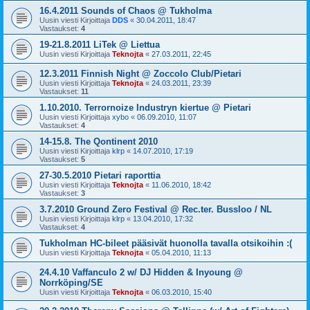
16.4.2011 Sounds of Chaos @ Tukholma
Uusin viesti Kirjoittaja
DDS
«
30.04.2011, 18:47
Vastaukset:
4
19-21.8.2011 LiTek @ Liettua
Uusin viesti Kirjoittaja
Teknojta
«
27.03.2011, 22:45
12.3.2011 Finnish Night @ Zoccolo Club/Pietari
Uusin viesti Kirjoittaja
Teknojta
«
24.03.2011, 23:39
Vastaukset:
11
1.10.2010. Terrornoize Industryn kiertue @ Pietari
Uusin viesti Kirjoittaja
xybo
«
06.09.2010, 11:07
Vastaukset:
4
14-15.8. The Qontinent 2010
Uusin viesti Kirjoittaja
klrp
«
14.07.2010, 17:19
Vastaukset:
5
27-30.5.2010 Pietari raporttia
Uusin viesti Kirjoittaja
Teknojta
«
11.06.2010, 18:42
Vastaukset:
3
3.7.2010 Ground Zero Festival @ Rec.ter. Bussloo / NL
Uusin viesti Kirjoittaja
klrp
«
13.04.2010, 17:32
Vastaukset:
4
Tukholman HC-bileet pääsivät huonolla tavalla otsikoihin :(
Uusin viesti Kirjoittaja
Teknojta
«
05.04.2010, 11:13
24.4.10 Vaffanculo 2 w/ DJ Hidden & Inyoung @
Norrköping/SE
Uusin viesti Kirjoittaja
Teknojta
«
06.03.2010, 15:40