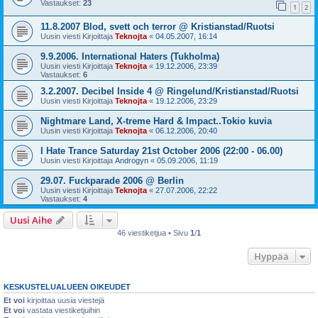
Vastaukset:
23
1
2
11.8.2007 Blod, svett och terror @ Kristianstad/Ruotsi
Uusin viesti Kirjoittaja
Teknojta
«
04.05.2007, 16:14
9.9.2006. International Haters (Tukholma)
Uusin viesti Kirjoittaja
Teknojta
«
19.12.2006, 23:39
Vastaukset:
6
3.2.2007. Decibel Inside 4 @ Ringelund/Kristianstad/Ruotsi
Uusin viesti Kirjoittaja
Teknojta
«
19.12.2006, 23:29
Nightmare Land, X-treme Hard & Impact..Tokio kuvia
Uusin viesti Kirjoittaja
Teknojta
«
06.12.2006, 20:40
I Hate Trance Saturday 21st October 2006 (22:00 - 06.00)
Uusin viesti Kirjoittaja
Androgyn
«
05.09.2006, 11:19
29.07. Fuckparade 2006 @ Berlin
Uusin viesti Kirjoittaja
Teknojta
«
27.07.2006, 22:22
Vastaukset:
4
Uusi Aihe
46 viestiketjua • Sivu
1
/
1
Hyppää
KESKUSTELUALUEEN OIKEUDET
Et voi
kirjoittaa uusia viestejä
Et voi
vastata viestiketjuihin