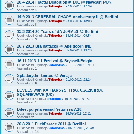
20.4.2014 Fractal Distortion #FD01 @ Newcastle/UK
Uusin viesti Kirjoittaja
Teknojta
«
27.05.2014, 17:39
Vastaukset:
4
14.9.2013 CEREBRAL CHAOS Anniversary II @ Berliini
Uusin viesti Kirjoittaja
Teknojta
«
23.03.2014, 18:08
Vastaukset:
8
15.3.2014 20 Years of dA JoRMaS @ Berliini
Uusin viesti Kirjoittaja
Teknojta
«
18.03.2014, 09:54
Vastaukset:
3
26.7.2013 Brainattacks @ Apeldoorn (NL)
Uusin viesti Kirjoittaja
Teknojta
«
05.09.2013, 13:26
Vastaukset:
10
16.11.2013 1.1 Festival @ Brysseli/Belgia
Uusin viesti Kirjoittaja
Valovoima
«
17.02.2013, 19:57
Vastaukset:
1
Splatterydin kiertue @ Venäjä
Uusin viesti Kirjoittaja
Teknojta
«
01.09.2012, 22:24
Vastaukset:
8
LEVELS with KATHARSYS (FRA), C.A.2K (RU),
SQUAREWAVE (UK)
Uusin viesti Kirjoittaja
Rujonic
«
19.04.2012, 01:59
Vastaukset:
1
Bileet purjelaivassa Pietarissa 7.10.
Uusin viesti Kirjoittaja
Teknojta
«
14.09.2011, 12:11
Vastaukset:
1
20.8.2011 FuckParade 2011 @ Berliini
Uusin viesti Kirjoittaja
Valovoima
«
06.09.2011, 20:48
Vastaukset:
14