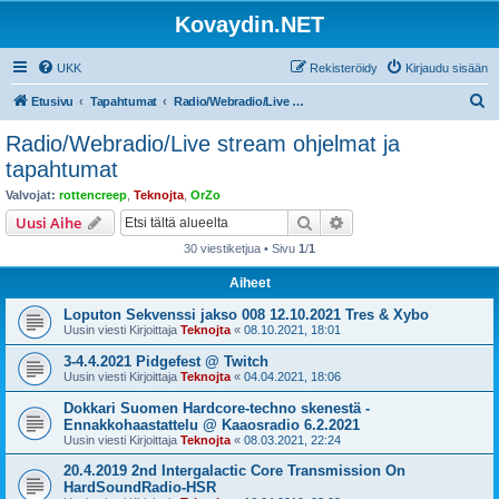
Kovaydin.NET
UKK
Rekisteröidy
Kirjaudu sisään
E
Etusivu
Tapahtumat
Radio/Webradio/Live stream ohjelmat ja tapahtumat
t
Radio/Webradio/Live stream ohjelmat ja
s
tapahtumat
i
Valvojat:
rottencreep
,
Teknojta
,
OrZo
Etsi
Tarkennettu haku
Uusi Aihe
30 viestiketjua • Sivu
1
/
1
Aiheet
Loputon Sekvenssi jakso 008 12.10.2021 Tres & Xybo
Uusin viesti Kirjoittaja
Teknojta
«
08.10.2021, 18:01
3-4.4.2021 Pidgefest @ Twitch
Uusin viesti Kirjoittaja
Teknojta
«
04.04.2021, 18:06
Dokkari Suomen Hardcore-techno skenestä -
Ennakkohaastattelu @ Kaaosradio 6.2.2021
Uusin viesti Kirjoittaja
Teknojta
«
08.03.2021, 22:24
20.4.2019 2nd Intergalactic Core Transmission On
HardSoundRadio-HSR