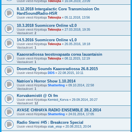
Uusin viesti Kirjoittaja
Teknojta
«
16.04.2019, 23:09
8.12.2018 Intergalactic Core Transmission On
HardSoundRadio-HSR
Uusin viesti Kirjoittaja
Teknojta
«
05.11.2018, 13:56
10.3.2018 Suomicore Online v2.0
Uusin viesti Kirjoittaja
Teknojta
«
27.03.2018, 19:35
Vastaukset:
2
14.5.2016 Suomicore Online v1.0
Uusin viesti Kirjoittaja
Teknojta
«
26.05.2016, 18:18
Vastaukset:
1
Kaaosradiossa teostovapaata corea lauantaisin
Uusin viesti Kirjoittaja
Teknojta
«
08.11.2015, 12:19
Vastaukset:
1
DoomsDay Sounds Kaaosradiossa 26.8.2015
Uusin viesti Kirjoittaja
DDS
«
22.08.2015, 10:11
Natrion's Horror Show 1.10.2014
Uusin viesti Kirjoittaja
Shatterling
«
09.10.2014, 22:58
Vastaukset:
1
Korvakemistit @ Oi fm
Uusin viesti Kirjoittaja
Kemisti_Korva
«
29.09.2014, 20:27
Vastaukset:
12
AYASE CHIHAYA RADIO ENSEMBLE 28.2.2014
Uusin viesti Kirjoittaja
Shatterling
«
24.01.2014, 17:05
Radio Sterni #45 : Breakcore Special
Uusin viesti Kirjoittaja
stak_etop
«
20.08.2013, 20:04