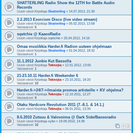
SHATTERLING Radio Show the 12TH for Battle Audio
Records
Uusin viesti Kirjoittaja
Shatterling
«
14.07.2013, 21:30
2.2.2013 Exorcism Disco (live video stream)
Uusin viesti Kirjoittaja
Shatterling
«
05.02.2013, 13:58
Vastaukset:
5
sqetchie @ KaaosRadio
Uusin viesti Kirjoittaja
sqetchie
«
25.04.2012, 14:16
Omaa musiikkia Harder.fi Radion uuteen ohjelmaan
Uusin viesti Kirjoittaja
Shatterling
«
01.04.2012, 18:32
Vastaukset:
1
11.1.2012 Junkie Kut Bassolla
Uusin viesti Kirjoittaja
Teknojta
«
12.01.2012, 13:00
Vastaukset:
1
21-23.10.11 Harder.fi Weekender 6
Uusin viesti Kirjoittaja
Teknojta
«
23.10.2011, 19:20
Vastaukset:
10
Harder.fi->24/7->ilmaista promoa artisteille + KV ohjelma?
Uusin viesti Kirjoittaja
Teknojta
«
12.10.2011, 12:27
Vastaukset:
9
Otaku Hardcore Revolution 2011 (7.-8.1. & 14.1.)
Uusin viesti Kirjoittaja
Teknojta
«
06.01.2011, 13:34
8.6.2010 Zutsuu & Valovoima @ Dark Side/Bassoradio
Uusin viesti Kirjoittaja
xybo
«
19.09.2010, 14:38
Vastaukset:
16
1
2