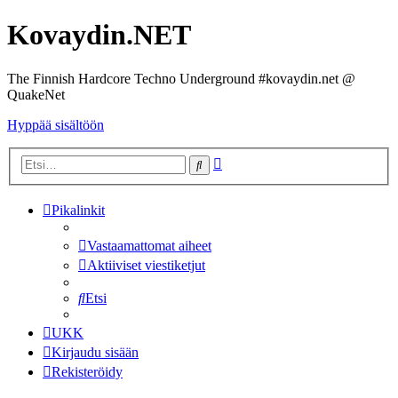
Kovaydin.NET
The Finnish Hardcore Techno Underground #kovaydin.net @
QuakeNet
Hyppää sisältöön
Tarkennettu
Etsi
haku
Pikalinkit
Vastaamattomat aiheet
Aktiiviset viestiketjut
Etsi
UKK
Kirjaudu sisään
Rekisteröidy