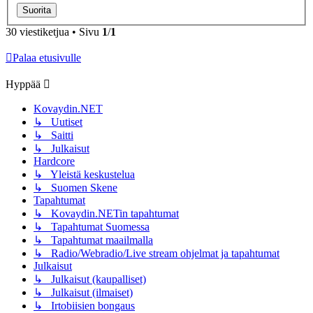
30 viestiketjua • Sivu
1
/
1
Palaa etusivulle
Hyppää
Kovaydin.NET
↳ Uutiset
↳ Saitti
↳ Julkaisut
Hardcore
↳ Yleistä keskustelua
↳ Suomen Skene
Tapahtumat
↳ Kovaydin.NETin tapahtumat
↳ Tapahtumat Suomessa
↳ Tapahtumat maailmalla
↳ Radio/Webradio/Live stream ohjelmat ja tapahtumat
Julkaisut
↳ Julkaisut (kaupalliset)
↳ Julkaisut (ilmaiset)
↳ Irtobiisien bongaus