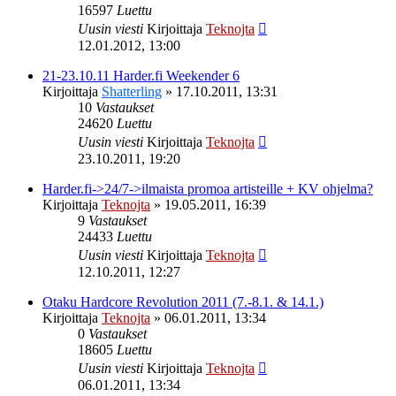
16597
Luettu
Uusin viesti
Kirjoittaja
Teknojta
12.01.2012, 13:00
21-23.10.11 Harder.fi Weekender 6
Kirjoittaja
Shatterling
»
17.10.2011, 13:31
10
Vastaukset
24620
Luettu
Uusin viesti
Kirjoittaja
Teknojta
23.10.2011, 19:20
Harder.fi->24/7->ilmaista promoa artisteille + KV ohjelma?
Kirjoittaja
Teknojta
»
19.05.2011, 16:39
9
Vastaukset
24433
Luettu
Uusin viesti
Kirjoittaja
Teknojta
12.10.2011, 12:27
Otaku Hardcore Revolution 2011 (7.-8.1. & 14.1.)
Kirjoittaja
Teknojta
»
06.01.2011, 13:34
0
Vastaukset
18605
Luettu
Uusin viesti
Kirjoittaja
Teknojta
06.01.2011, 13:34