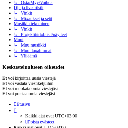
↳ Osta/Myy/Vaihda
Dj:t ja liveartistit
↳ Vinkit
↳ Mixaukset ja setit
Musiikin tekeminen
↳ Vinkit
↳ Projektit/irtobiisit/näytteet
Muut
↳ Muu musiikki
↳ Muut tapahtumat
↳ Ylijäämä
Keskustelualueen oikeudet
Et voi
kirjoittaa uusia viestejä
Et voi
vastata viestiketjuihin
Et voi
muokata omia viestejäsi
Et voi
poistaa omia viestejäsi
Etusivu
Kaikki ajat ovat
UTC+03:00
Poista evästeet
Kaikki ajat ovat
UTC+03:00