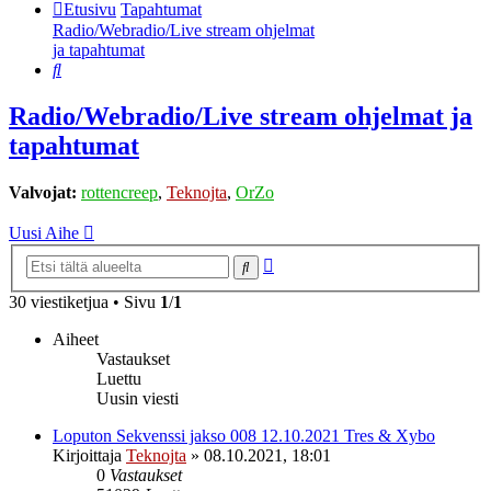
Etusivu
Tapahtumat
Radio/Webradio/Live stream ohjelmat
ja tapahtumat
Etsi
Radio/Webradio/Live stream ohjelmat ja
tapahtumat
Valvojat:
rottencreep
,
Teknojta
,
OrZo
Uusi Aihe
Tarkennettu
Etsi
haku
30 viestiketjua • Sivu
1
/
1
Aiheet
Vastaukset
Luettu
Uusin viesti
Loputon Sekvenssi jakso 008 12.10.2021 Tres & Xybo
Kirjoittaja
Teknojta
»
08.10.2021, 18:01
0
Vastaukset