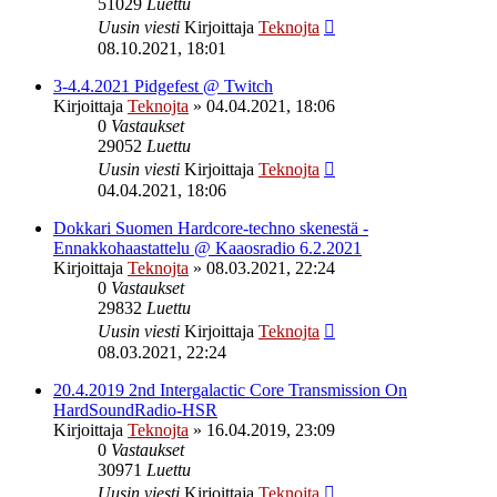
51029
Luettu
Uusin viesti
Kirjoittaja
Teknojta
08.10.2021, 18:01
3-4.4.2021 Pidgefest @ Twitch
Kirjoittaja
Teknojta
»
04.04.2021, 18:06
0
Vastaukset
29052
Luettu
Uusin viesti
Kirjoittaja
Teknojta
04.04.2021, 18:06
Dokkari Suomen Hardcore-techno skenestä -
Ennakkohaastattelu @ Kaaosradio 6.2.2021
Kirjoittaja
Teknojta
»
08.03.2021, 22:24
0
Vastaukset
29832
Luettu
Uusin viesti
Kirjoittaja
Teknojta
08.03.2021, 22:24
20.4.2019 2nd Intergalactic Core Transmission On
HardSoundRadio-HSR
Kirjoittaja
Teknojta
»
16.04.2019, 23:09
0
Vastaukset
30971
Luettu
Uusin viesti
Kirjoittaja
Teknojta