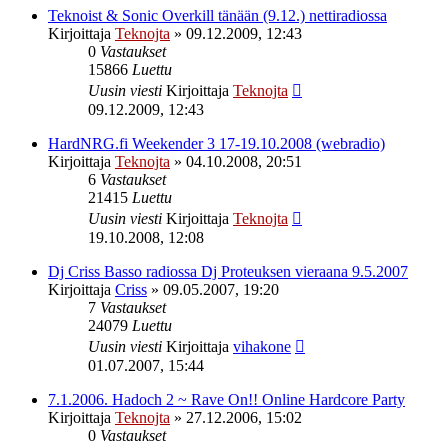
Teknoist & Sonic Overkill tänään (9.12.) nettiradiossa
Kirjoittaja
Teknojta
»
09.12.2009, 12:43
0
Vastaukset
15866
Luettu
Uusin viesti
Kirjoittaja
Teknojta
09.12.2009, 12:43
HardNRG.fi Weekender 3 17-19.10.2008 (webradio)
Kirjoittaja
Teknojta
»
04.10.2008, 20:51
6
Vastaukset
21415
Luettu
Uusin viesti
Kirjoittaja
Teknojta
19.10.2008, 12:08
Dj Criss Basso radiossa Dj Proteuksen vieraana 9.5.2007
Kirjoittaja
Criss
»
09.05.2007, 19:20
7
Vastaukset
24079
Luettu
Uusin viesti
Kirjoittaja
vihakone
01.07.2007, 15:44
7.1.2006. Hadoch 2 ~ Rave On!! Online Hardcore Party
Kirjoittaja
Teknojta
»
27.12.2006, 15:02
0
Vastaukset