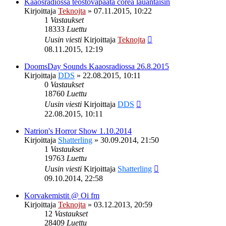
Kaaosradiossa teostovapaata corea lauantaisin
Kirjoittaja
Teknojta
»
07.11.2015, 10:22
1
Vastaukset
18333
Luettu
Uusin viesti
Kirjoittaja
Teknojta
08.11.2015, 12:19
DoomsDay Sounds Kaaosradiossa 26.8.2015
Kirjoittaja
DDS
»
22.08.2015, 10:11
0
Vastaukset
18760
Luettu
Uusin viesti
Kirjoittaja
DDS
22.08.2015, 10:11
Natrion's Horror Show 1.10.2014
Kirjoittaja
Shatterling
»
30.09.2014, 21:50
1
Vastaukset
19763
Luettu
Uusin viesti
Kirjoittaja
Shatterling
09.10.2014, 22:58
Korvakemistit @ Oi fm
Kirjoittaja
Teknojta
»
03.12.2013, 20:59
12
Vastaukset
28409
Luettu