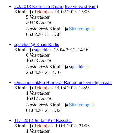
2.2.2013 Exorcism Disco (live video stream)
Kirjoittaja
Teknojta
»
01.02.2013, 15:05
5
Vastaukset
20348
Luettu
Uusin viesti
Kirjoittaja
Shatterling
05.02.2013, 13:58
sqetchie @ KaaosRadio
Kirjoittaja
sqetchie
»
25.04.2012, 14:16
0
Vastaukset
16223
Luettu
Uusin viesti
Kirjoittaja
sqetchie
25.04.2012, 14:16
Omaa musiikkia Harder.fi Radion uuteen ohjelmaan
Kirjoittaja
Teknojta
»
01.04.2012, 18:25
1
Vastaukset
16217
Luettu
Uusin viesti
Kirjoittaja
Shatterling
01.04.2012, 18:32
11.1.2012 Junkie Kut Bassolla
Kirjoittaja
Teknojta
»
10.01.2012, 21:06
1
Vastaukset