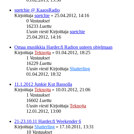
sqetchie @ KaaosRadio
Kirjoittaja
sqetchie
»
25.04.2012, 14:16
0
Vastaukset
16233
Luettu
Uusin viesti
Kirjoittaja
sqetchie
25.04.2012, 14:16
Omaa musiikkia Harder.fi Radion uuteen ohjelmaan
Kirjoittaja
Teknojta
»
01.04.2012, 18:25
1
Vastaukset
16229
Luettu
Uusin viesti
Kirjoittaja
Shatterling
01.04.2012, 18:32
11.1.2012 Junkie Kut Bassolla
Kirjoittaja
Teknojta
»
10.01.2012, 21:06
1
Vastaukset
16602
Luettu
Uusin viesti
Kirjoittaja
Teknojta
12.01.2012, 13:00
21-23.10.11 Harder.fi Weekender 6
Kirjoittaja
Shatterling
»
17.10.2011, 13:31
10
Vastaukset