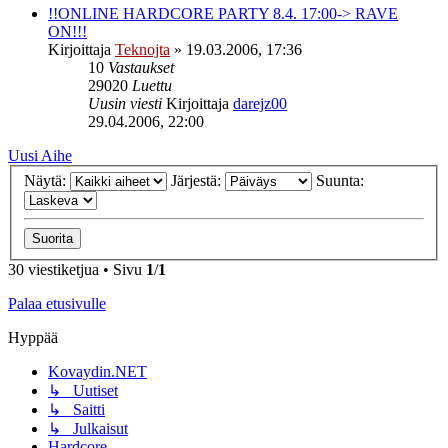
!!ONLINE HARDCORE PARTY 8.4. 17:00-> RAVE
ON!!!
Kirjoittaja
Teknojta
»
19.03.2006, 17:36
10
Vastaukset
29020
Luettu
Uusin viesti
Kirjoittaja
darejz00
29.04.2006, 22:00
Uusi Aihe
Näytä:
Järjestä:
Suunta:
30 viestiketjua • Sivu
1
/
1
Palaa etusivulle
Hyppää
Kovaydin.NET
↳ Uutiset
↳ Saitti
↳ Julkaisut
Hardcore