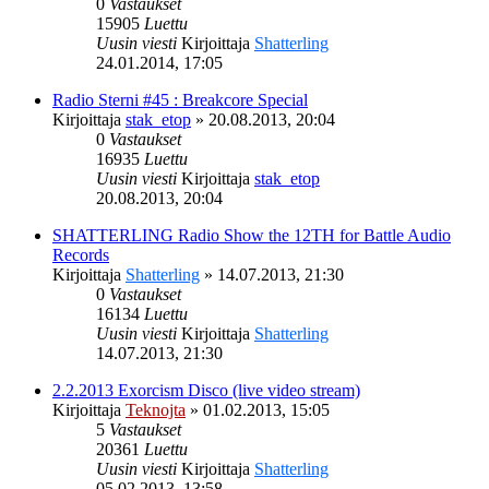
0
Vastaukset
15905
Luettu
Uusin viesti
Kirjoittaja
Shatterling
24.01.2014, 17:05
Radio Sterni #45 : Breakcore Special
Kirjoittaja
stak_etop
»
20.08.2013, 20:04
0
Vastaukset
16935
Luettu
Uusin viesti
Kirjoittaja
stak_etop
20.08.2013, 20:04
SHATTERLING Radio Show the 12TH for Battle Audio
Records
Kirjoittaja
Shatterling
»
14.07.2013, 21:30
0
Vastaukset
16134
Luettu
Uusin viesti
Kirjoittaja
Shatterling
14.07.2013, 21:30
2.2.2013 Exorcism Disco (live video stream)
Kirjoittaja
Teknojta
»
01.02.2013, 15:05
5
Vastaukset
20361
Luettu
Uusin viesti
Kirjoittaja
Shatterling
05.02.2013, 13:58