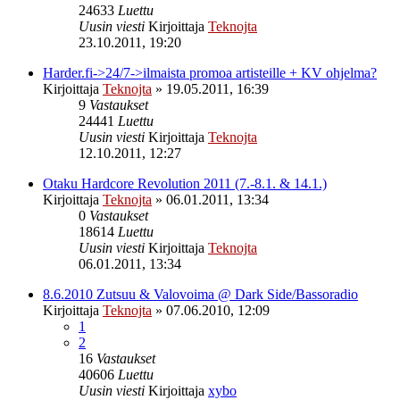
24633
Luettu
Uusin viesti
Kirjoittaja
Teknojta
23.10.2011, 19:20
Harder.fi->24/7->ilmaista promoa artisteille + KV ohjelma?
Kirjoittaja
Teknojta
»
19.05.2011, 16:39
9
Vastaukset
24441
Luettu
Uusin viesti
Kirjoittaja
Teknojta
12.10.2011, 12:27
Otaku Hardcore Revolution 2011 (7.-8.1. & 14.1.)
Kirjoittaja
Teknojta
»
06.01.2011, 13:34
0
Vastaukset
18614
Luettu
Uusin viesti
Kirjoittaja
Teknojta
06.01.2011, 13:34
8.6.2010 Zutsuu & Valovoima @ Dark Side/Bassoradio
Kirjoittaja
Teknojta
»
07.06.2010, 12:09
1
2
16
Vastaukset
40606
Luettu
Uusin viesti
Kirjoittaja
xybo