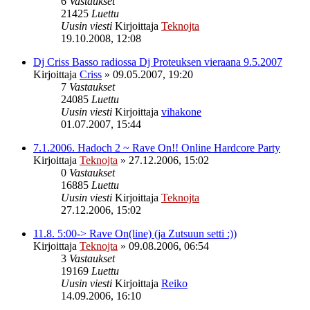
6
Vastaukset
21425
Luettu
Uusin viesti
Kirjoittaja
Teknojta
19.10.2008, 12:08
Dj Criss Basso radiossa Dj Proteuksen vieraana 9.5.2007
Kirjoittaja
Criss
»
09.05.2007, 19:20
7
Vastaukset
24085
Luettu
Uusin viesti
Kirjoittaja
vihakone
01.07.2007, 15:44
7.1.2006. Hadoch 2 ~ Rave On!! Online Hardcore Party
Kirjoittaja
Teknojta
»
27.12.2006, 15:02
0
Vastaukset
16885
Luettu
Uusin viesti
Kirjoittaja
Teknojta
27.12.2006, 15:02
11.8. 5:00-> Rave On(line) (ja Zutsuun setti :))
Kirjoittaja
Teknojta
»
09.08.2006, 06:54
3
Vastaukset
19169
Luettu
Uusin viesti
Kirjoittaja
Reiko
14.09.2006, 16:10