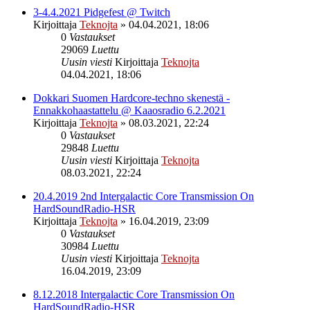
3-4.4.2021 Pidgefest @ Twitch
Kirjoittaja
Teknojta
»
04.04.2021, 18:06
0
Vastaukset
29069
Luettu
Uusin viesti
Kirjoittaja
Teknojta
04.04.2021, 18:06
Dokkari Suomen Hardcore-techno skenestä -
Ennakkohaastattelu @ Kaaosradio 6.2.2021
Kirjoittaja
Teknojta
»
08.03.2021, 22:24
0
Vastaukset
29848
Luettu
Uusin viesti
Kirjoittaja
Teknojta
08.03.2021, 22:24
20.4.2019 2nd Intergalactic Core Transmission On
HardSoundRadio-HSR
Kirjoittaja
Teknojta
»
16.04.2019, 23:09
0
Vastaukset
30984
Luettu
Uusin viesti
Kirjoittaja
Teknojta
16.04.2019, 23:09
8.12.2018 Intergalactic Core Transmission On
HardSoundRadio-HSR