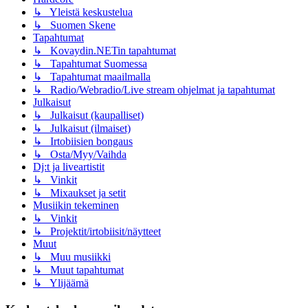
↳ Yleistä keskustelua
↳ Suomen Skene
Tapahtumat
↳ Kovaydin.NETin tapahtumat
↳ Tapahtumat Suomessa
↳ Tapahtumat maailmalla
↳ Radio/Webradio/Live stream ohjelmat ja tapahtumat
Julkaisut
↳ Julkaisut (kaupalliset)
↳ Julkaisut (ilmaiset)
↳ Irtobiisien bongaus
↳ Osta/Myy/Vaihda
Dj:t ja liveartistit
↳ Vinkit
↳ Mixaukset ja setit
Musiikin tekeminen
↳ Vinkit
↳ Projektit/irtobiisit/näytteet
Muut
↳ Muu musiikki
↳ Muut tapahtumat
↳ Ylijäämä