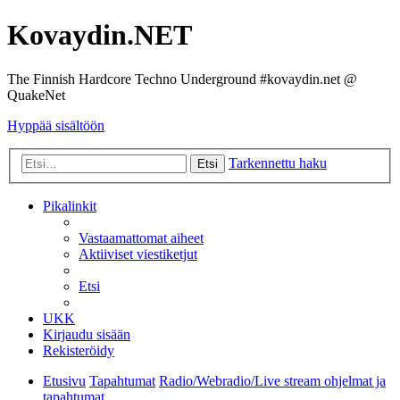
Kovaydin.NET
The Finnish Hardcore Techno Underground #kovaydin.net @
QuakeNet
Hyppää sisältöön
Tarkennettu haku
Etsi
Pikalinkit
Vastaamattomat aiheet
Aktiiviset viestiketjut
Etsi
UKK
Kirjaudu sisään
Rekisteröidy
Etusivu
Tapahtumat
Radio/Webradio/Live stream ohjelmat ja
tapahtumat