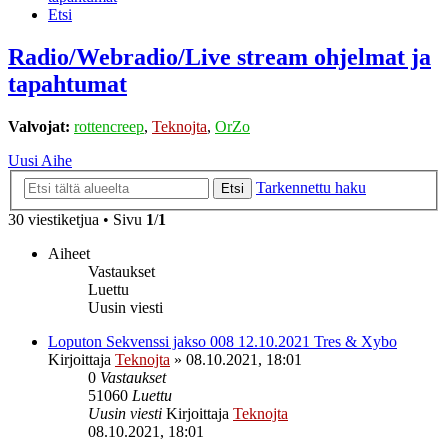
Etsi
Radio/Webradio/Live stream ohjelmat ja
tapahtumat
Valvojat:
rottencreep
,
Teknojta
,
OrZo
Uusi Aihe
Tarkennettu haku
Etsi
30 viestiketjua • Sivu
1
/
1
Aiheet
Vastaukset
Luettu
Uusin viesti
Loputon Sekvenssi jakso 008 12.10.2021 Tres & Xybo
Kirjoittaja
Teknojta
»
08.10.2021, 18:01
0
Vastaukset
51060
Luettu
Uusin viesti
Kirjoittaja
Teknojta
08.10.2021, 18:01