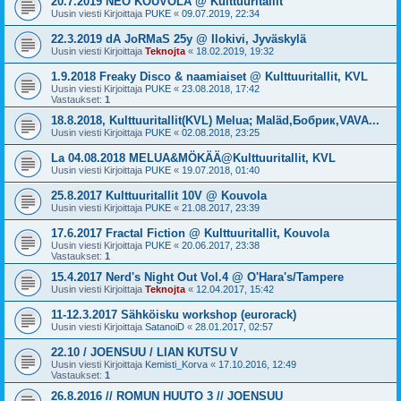
20.7.2019 NEO KOUVOLA @ Kulttuuritallit
Uusin viesti Kirjoittaja
PUKE
«
09.07.2019, 22:34
22.3.2019 dA JoRMaS 25y @ Ilokivi, Jyväskylä
Uusin viesti Kirjoittaja
Teknojta
«
18.02.2019, 19:32
1.9.2018 Freaky Disco & naamiaiset @ Kulttuuritallit, KVL
Uusin viesti Kirjoittaja
PUKE
«
23.08.2018, 17:42
Vastaukset:
1
18.8.2018, Kulttuuritallit(KVL) Melua; Maläd,Бобрик,VAVA...
Uusin viesti Kirjoittaja
PUKE
«
02.08.2018, 23:25
La 04.08.2018 MELUA&MÖKÄÄ@Kulttuuritallit, KVL
Uusin viesti Kirjoittaja
PUKE
«
19.07.2018, 01:40
25.8.2017 Kulttuuritallit 10V @ Kouvola
Uusin viesti Kirjoittaja
PUKE
«
21.08.2017, 23:39
17.6.2017 Fractal Fiction @ Kulttuuritallit, Kouvola
Uusin viesti Kirjoittaja
PUKE
«
20.06.2017, 23:38
Vastaukset:
1
15.4.2017 Nerd's Night Out Vol.4 @ O'Hara's/Tampere
Uusin viesti Kirjoittaja
Teknojta
«
12.04.2017, 15:42
11-12.3.2017 Sähköisku workshop (eurorack)
Uusin viesti Kirjoittaja
SatanoiD
«
28.01.2017, 02:57
22.10 / JOENSUU / LIAN KUTSU V
Uusin viesti Kirjoittaja
Kemisti_Korva
«
17.10.2016, 12:49
Vastaukset:
1
26.8.2016 // ROMUN HUUTO 3 // JOENSUU