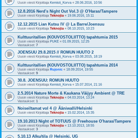
Uusin viesti Kirjoittaja
Kemisti_Korva
«
28.06.2016, 10:56
12.8.2016 Nerd's Night Out Vol.3 @ O'Haras/Tampere
Uusin viesti Kirjoittaja
Teknojta
«
19.06.2016, 15:11
12.12.2015 Lian Kutsu IV @ La Barre/Joensuu
Uusin viesti Kirjoittaja
Teknojta
«
08.10.2015, 10:23
Kulttuuritallien (KOUVOSTOLIITTO) tapahtumia 2015
Uusin viesti Kirjoittaja
PUKE
«
01.09.2015, 12:25
Vastaukset:
7
JOENSUU 29.8.2015 // ROMUN HUUTO 2
Uusin viesti Kirjoittaja
Kemisti_Korva
«
03.08.2015, 18:19
Kulttuuritallien (KOUVOSTOLIITTO) tapahtumia 2014
Uusin viesti Kirjoittaja
Rujonic
«
18.09.2014, 19:55
Vastaukset:
9
30.8. JOENSUU: ROMUN HUUTO
Uusin viesti Kirjoittaja
Kemisti_Korva
«
15.07.2014, 21:16
2.5.2014 Nature Morte & Kaukana Väijyy Ambient @ TRE
Uusin viesti Kirjoittaja
Teknojta
«
04.03.2014, 13:24
Vastaukset:
1
Noiseiltamat vol 4 @ Ääniwalli/Helsinki
Uusin viesti Kirjoittaja
Teknojta
«
15.02.2014, 15:35
19.10.2013 Night of TOTUUS @ Freehouse O'haras/Tampere
Uusin viesti Kirjoittaja
Teknojta
«
13.10.2013, 18:55
Vastaukset:
3
5.10.13 Alku/tila @ Helsinki, UG