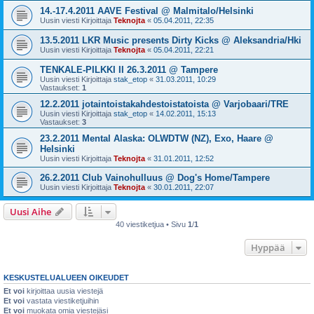
14.-17.4.2011 AAVE Festival @ Malmitalo/Helsinki
Uusin viesti Kirjoittaja
Teknojta
«
05.04.2011, 22:35
13.5.2011 LKR Music presents Dirty Kicks @ Aleksandria/Hki
Uusin viesti Kirjoittaja
Teknojta
«
05.04.2011, 22:21
TENKALE-PILKKI II 26.3.2011 @ Tampere
Uusin viesti Kirjoittaja
stak_etop
«
31.03.2011, 10:29
Vastaukset:
1
12.2.2011 jotaintoistakahdestoistatoista @ Varjobaari/TRE
Uusin viesti Kirjoittaja
stak_etop
«
14.02.2011, 15:13
Vastaukset:
3
23.2.2011 Mental Alaska: OLWDTW (NZ), Exo, Haare @
Helsinki
Uusin viesti Kirjoittaja
Teknojta
«
31.01.2011, 12:52
26.2.2011 Club Vainohulluus @ Dog's Home/Tampere
Uusin viesti Kirjoittaja
Teknojta
«
30.01.2011, 22:07
Uusi Aihe
40 viestiketjua • Sivu
1
/
1
Hyppää
KESKUSTELUALUEEN OIKEUDET
Et voi
kirjoittaa uusia viestejä
Et voi
vastata viestiketjuihin
Et voi
muokata omia viestejäsi