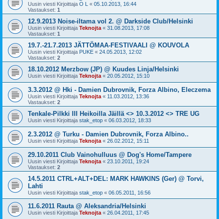
Uusin viesti Kirjoittaja
O L
«
05.10.2013, 16:44
Vastaukset:
1
12.9.2013 Noise-iltama vol 2. @ Darkside Club/Helsinki
Uusin viesti Kirjoittaja
Teknojta
«
31.08.2013, 17:08
Vastaukset:
1
19.7.-21.7.2013 JÄTTÖMAA-FESTIVAALI @ KOUVOLA
Uusin viesti Kirjoittaja
PUKE
«
24.05.2013, 12:02
Vastaukset:
2
18.10.2012 Merzbow (JP) @ Kuudes Linja/Helsinki
Uusin viesti Kirjoittaja
Teknojta
«
20.05.2012, 15:10
3.3.2012 @ Hki - Damien Dubrovnik, Forza Albino, Eleczema
Uusin viesti Kirjoittaja
Teknojta
«
11.03.2012, 13:36
Vastaukset:
2
Tenkale-Pilkki III Heikoilla Jäillä <> 10.3.2012 <> TRE UG
Uusin viesti Kirjoittaja
stak_etop
«
06.03.2012, 18:33
2.3.2012 @ Turku - Damien Dubrovnik, Forza Albino..
Uusin viesti Kirjoittaja
Teknojta
«
26.02.2012, 15:11
29.10.2011 Club Vainohulluus @ Dog's Home/Tampere
Uusin viesti Kirjoittaja
Teknojta
«
23.10.2011, 19:24
Vastaukset:
2
14.5.2011 CTRL+ALT+DEL: MARK HAWKINS (Ger) @ Torvi,
Lahti
Uusin viesti Kirjoittaja
stak_etop
«
06.05.2011, 16:56
11.6.2011 Rauta @ Aleksandria/Helsinki
Uusin viesti Kirjoittaja
Teknojta
«
26.04.2011, 17:45