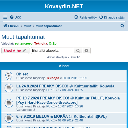
Kovaydin.NET
UKK
Rekisteröidy
Kirjaudu sisään
E
Etusivu
Muut
Muut tapahtumat
t
Muut tapahtumat
s
Valvojat:
rottencreep
,
Teknojta
,
OrZo
i
Etsi
Tarkennettu haku
Uusi Aihe
40 viestiketjua • Sivu
1
/
1
Aiheet
Ohjeet
Uusin viesti Kirjoittaja
Teknojta
«
30.01.2011, 21:59
La 24.8.2024 FREAKY DISCO! @ Kulttuuritallit, Kouvola
Uusin viesti Kirjoittaja
PUKE
«
17.08.2024, 00:25
PE 19.7.2024 FREAKY DISCO! @ KulttuuriTALLIT, Kouvola
[Psy / Hard-Rave-Dance-Breakcore]
Uusin viesti Kirjoittaja
PUKE
«
18.07.2024, 13:26
Vastaukset:
2
6.-7.9.2019 MELUA & MÖKÄÄ @ Kulttuuritallit(KVL)
Uusin viesti Kirjoittaja
PUKE
«
01.08.2019, 21:48