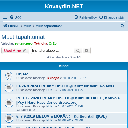
Kovaydin.NET
UKK
Rekisteröidy
Kirjaudu sisään
E
Etusivu
Muut
Muut tapahtumat
t
Muut tapahtumat
s
Valvojat:
rottencreep
,
Teknojta
,
OrZo
i
Etsi
Tarkennettu haku
Uusi Aihe
40 viestiketjua • Sivu
1
/
1
Aiheet
Ohjeet
Uusin viesti Kirjoittaja
Teknojta
«
30.01.2011, 21:59
La 24.8.2024 FREAKY DISCO! @ Kulttuuritallit, Kouvola
Uusin viesti Kirjoittaja
PUKE
«
17.08.2024, 00:25
PE 19.7.2024 FREAKY DISCO! @ KulttuuriTALLIT, Kouvola
[Psy / Hard-Rave-Dance-Breakcore]
Uusin viesti Kirjoittaja
PUKE
«
18.07.2024, 13:26
Vastaukset:
2
6.-7.9.2019 MELUA & MÖKÄÄ @ Kulttuuritallit(KVL)
Uusin viesti Kirjoittaja
PUKE
«
01.08.2019, 21:48