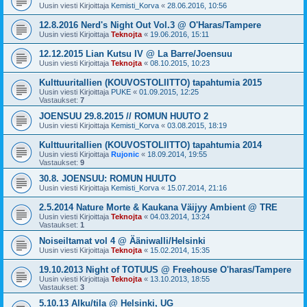
Uusin viesti Kirjoittaja
Kemisti_Korva
«
28.06.2016, 10:56
12.8.2016 Nerd's Night Out Vol.3 @ O'Haras/Tampere
Uusin viesti Kirjoittaja
Teknojta
«
19.06.2016, 15:11
12.12.2015 Lian Kutsu IV @ La Barre/Joensuu
Uusin viesti Kirjoittaja
Teknojta
«
08.10.2015, 10:23
Kulttuuritallien (KOUVOSTOLIITTO) tapahtumia 2015
Uusin viesti Kirjoittaja
PUKE
«
01.09.2015, 12:25
Vastaukset:
7
JOENSUU 29.8.2015 // ROMUN HUUTO 2
Uusin viesti Kirjoittaja
Kemisti_Korva
«
03.08.2015, 18:19
Kulttuuritallien (KOUVOSTOLIITTO) tapahtumia 2014
Uusin viesti Kirjoittaja
Rujonic
«
18.09.2014, 19:55
Vastaukset:
9
30.8. JOENSUU: ROMUN HUUTO
Uusin viesti Kirjoittaja
Kemisti_Korva
«
15.07.2014, 21:16
2.5.2014 Nature Morte & Kaukana Väijyy Ambient @ TRE
Uusin viesti Kirjoittaja
Teknojta
«
04.03.2014, 13:24
Vastaukset:
1
Noiseiltamat vol 4 @ Ääniwalli/Helsinki
Uusin viesti Kirjoittaja
Teknojta
«
15.02.2014, 15:35
19.10.2013 Night of TOTUUS @ Freehouse O'haras/Tampere
Uusin viesti Kirjoittaja
Teknojta
«
13.10.2013, 18:55
Vastaukset:
3
5.10.13 Alku/tila @ Helsinki, UG