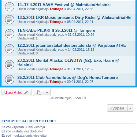
14.-17.4.2011 AAVE Festival @ Malmitalo/Helsinki
Uusin viesti Kirjoittaja
Teknojta
«
05.04.2011, 22:35
13.5.2011 LKR Music presents Dirty Kicks @ Aleksandria/Hki
Uusin viesti Kirjoittaja
Teknojta
«
05.04.2011, 22:21
TENKALE-PILKKI II 26.3.2011 @ Tampere
Uusin viesti Kirjoittaja
stak_etop
«
31.03.2011, 10:29
Vastaukset:
1
12.2.2011 jotaintoistakahdestoistatoista @ Varjobaari/TRE
Uusin viesti Kirjoittaja
stak_etop
«
14.02.2011, 15:13
Vastaukset:
3
23.2.2011 Mental Alaska: OLWDTW (NZ), Exo, Haare @
Helsinki
Uusin viesti Kirjoittaja
Teknojta
«
31.01.2011, 12:52
26.2.2011 Club Vainohulluus @ Dog's Home/Tampere
Uusin viesti Kirjoittaja
Teknojta
«
30.01.2011, 22:07
Uusi Aihe
40 viestiketjua • Sivu
1
/
1
Hyppää
KESKUSTELUALUEEN OIKEUDET
Et voi
kirjoittaa uusia viestejä
Et voi
vastata viestiketjuihin
Et voi
muokata omia viestejäsi