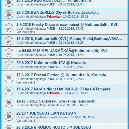
20.7.2019 NEO KOUVOLA @ Kulttuuritallit
Uusin viesti Kirjoittaja
PUKE
«
09.07.2019, 22:34
22.3.2019 dA JoRMaS 25y @ Ilokivi, Jyväskylä
Uusin viesti Kirjoittaja
Teknojta
«
18.02.2019, 19:32
1.9.2018 Freaky Disco & naamiaiset @ Kulttuuritallit, KVL
Uusin viesti Kirjoittaja
PUKE
«
23.08.2018, 17:42
Vastaukset:
1
18.8.2018, Kulttuuritallit(KVL) Melua; Maläd,Бобрик,VAVA...
Uusin viesti Kirjoittaja
PUKE
«
02.08.2018, 23:25
La 04.08.2018 MELUA&MÖKÄÄ@Kulttuuritallit, KVL
Uusin viesti Kirjoittaja
PUKE
«
19.07.2018, 01:40
25.8.2017 Kulttuuritallit 10V @ Kouvola
Uusin viesti Kirjoittaja
PUKE
«
21.08.2017, 23:39
17.6.2017 Fractal Fiction @ Kulttuuritallit, Kouvola
Uusin viesti Kirjoittaja
PUKE
«
20.06.2017, 23:38
Vastaukset:
1
15.4.2017 Nerd's Night Out Vol.4 @ O'Hara's/Tampere
Uusin viesti Kirjoittaja
Teknojta
«
12.04.2017, 15:42
11-12.3.2017 Sähköisku workshop (eurorack)
Uusin viesti Kirjoittaja
SatanoiD
«
28.01.2017, 02:57
22.10 / JOENSUU / LIAN KUTSU V
Uusin viesti Kirjoittaja
Kemisti_Korva
«
17.10.2016, 12:49
Vastaukset:
1
26.8.2016 // ROMUN HUUTO 3 // JOENSUU