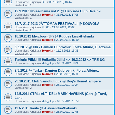
Uusin viesti Kirjoittaja
O L
«
05.10.2013, 16:44
Vastaukset:
1
12.9.2013 Noise-iltama vol 2. @ Darkside Club/Helsinki
Uusin viesti Kirjoittaja
Teknojta
«
31.08.2013, 17:08
Vastaukset:
1
19.7.-21.7.2013 JÄTTÖMAA-FESTIVAALI @ KOUVOLA
Uusin viesti Kirjoittaja
PUKE
«
24.05.2013, 12:02
Vastaukset:
2
18.10.2012 Merzbow (JP) @ Kuudes Linja/Helsinki
Uusin viesti Kirjoittaja
Teknojta
«
20.05.2012, 15:10
3.3.2012 @ Hki - Damien Dubrovnik, Forza Albino, Eleczema
Uusin viesti Kirjoittaja
Teknojta
«
11.03.2012, 13:36
Vastaukset:
2
Tenkale-Pilkki III Heikoilla Jäillä <> 10.3.2012 <> TRE UG
Uusin viesti Kirjoittaja
stak_etop
«
06.03.2012, 18:33
2.3.2012 @ Turku - Damien Dubrovnik, Forza Albino..
Uusin viesti Kirjoittaja
Teknojta
«
26.02.2012, 15:11
29.10.2011 Club Vainohulluus @ Dog's Home/Tampere
Uusin viesti Kirjoittaja
Teknojta
«
23.10.2011, 19:24
Vastaukset:
2
14.5.2011 CTRL+ALT+DEL: MARK HAWKINS (Ger) @ Torvi,
Lahti
Uusin viesti Kirjoittaja
stak_etop
«
06.05.2011, 16:56
11.6.2011 Rauta @ Aleksandria/Helsinki
Uusin viesti Kirjoittaja
Teknojta
«
26.04.2011, 17:45