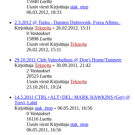
15940
Luettu
Uusin viesti
Kirjoittaja
stak_etop
06.03.2012, 18:33
2.3.2012 @ Turku - Damien Dubrovnik, Forza Albino..
Kirjoittaja
Teknojta
»
26.02.2012, 15:11
0
Vastaukset
15898
Luettu
Uusin viesti
Kirjoittaja
Teknojta
26.02.2012, 15:11
29.10.2011 Club Vainohulluus @ Dog's Home/Tampere
Kirjoittaja
Teknojta
»
30.09.2011, 21:42
2
Vastaukset
20523
Luettu
Uusin viesti
Kirjoittaja
Teknojta
23.10.2011, 19:24
14.5.2011 CTRL+ALT+DEL: MARK HAWKINS (Ger) @
Torvi, Lahti
Kirjoittaja
stak_etop
»
06.05.2011, 16:56
0
Vastaukset
16116
Luettu
Uusin viesti
Kirjoittaja
stak_etop
06.05.2011, 16:56