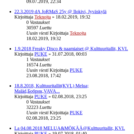
09.07.2019, 22:34
22.3.2019 dA JoRMaS 25y @ Ilokivi, Jyväskylä
Kirjoittaja
Teknojta
»
18.02.2019, 19:32
0
Vastaukset
30597
Luettu
Uusin viesti
Kirjoittaja
Teknojta
18.02.2019, 19:32
1.9.2018 Freaky Disco & naamiaiset @ Kulttuuritallit, KVL
Kirjoittaja
PUKE
»
31.07.2018, 00:03
1
Vastaukset
16574
Luettu
Uusin viesti
Kirjoittaja
PUKE
23.08.2018, 17:42
18.8.2018, Kulttuuritallit(KVL) Melua;
Maläd,Бобрик,VAVA...
Kirjoittaja
PUKE
»
02.08.2018, 23:25
0
Vastaukset
32223
Luettu
Uusin viesti
Kirjoittaja
PUKE
02.08.2018, 23:25
La 04.08.2018 MELUA&MÖKÄÄ@Kulttuuritallit, KVL
Kirjoittaja
PUKE
»
19.07.2018, 01:40