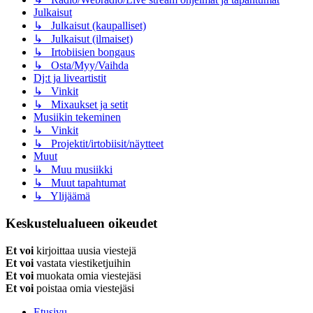
Julkaisut
↳ Julkaisut (kaupalliset)
↳ Julkaisut (ilmaiset)
↳ Irtobiisien bongaus
↳ Osta/Myy/Vaihda
Dj:t ja liveartistit
↳ Vinkit
↳ Mixaukset ja setit
Musiikin tekeminen
↳ Vinkit
↳ Projektit/irtobiisit/näytteet
Muut
↳ Muu musiikki
↳ Muut tapahtumat
↳ Ylijäämä
Keskustelualueen oikeudet
Et voi
kirjoittaa uusia viestejä
Et voi
vastata viestiketjuihin
Et voi
muokata omia viestejäsi
Et voi
poistaa omia viestejäsi
Etusivu