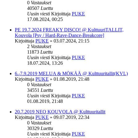
0
Vastaukset
40507
Luettu
Uusin viesti
Kirjoittaja
PUKE
17.08.2024, 00:25
PE 19.7.2024 FREAKY DISCO! @ KulttuuriTALLIT,
Kouvola [Psy / Hard-Rave-Dance-Breakcore]
Kirjoittaja
PUKE
»
03.07.2024, 21:15
2
Vastaukset
11873
Luettu
Uusin viesti
Kirjoittaja
PUKE
18.07.2024, 13:26
6.-7.9.2019 MELUA & MÖKÄÄ @ Kulttuuritallit(KVL)
Kirjoittaja
PUKE
»
01.08.2019, 21:48
0
Vastaukset
34551
Luettu
Uusin viesti
Kirjoittaja
PUKE
01.08.2019, 21:48
20.7.2019 NEO KOUVOLA @ Kulttuuritallit
Kirjoittaja
PUKE
»
09.07.2019, 22:34
0
Vastaukset
30329
Luettu
Uusin viesti
Kirjoittaja
PUKE