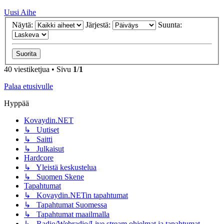
Uusi Aihe
Näytä:
Järjestä:
Suunta:
40 viestiketjua • Sivu
1
/
1
Palaa etusivulle
Hyppää
Kovaydin.NET
↳ Uutiset
↳ Saitti
↳ Julkaisut
Hardcore
↳ Yleistä keskustelua
↳ Suomen Skene
Tapahtumat
↳ Kovaydin.NETin tapahtumat
↳ Tapahtumat Suomessa
↳ Tapahtumat maailmalla
↳ Radio/Webradio/Live stream ohjelmat ja tapahtumat