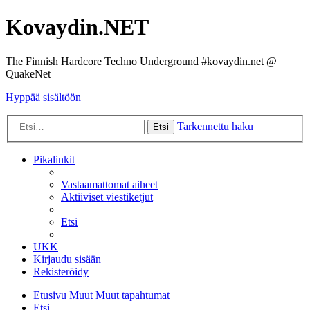
Kovaydin.NET
The Finnish Hardcore Techno Underground #kovaydin.net @
QuakeNet
Hyppää sisältöön
Tarkennettu haku
Etsi
Pikalinkit
Vastaamattomat aiheet
Aktiiviset viestiketjut
Etsi
UKK
Kirjaudu sisään
Rekisteröidy
Etusivu
Muut
Muut tapahtumat
Etsi