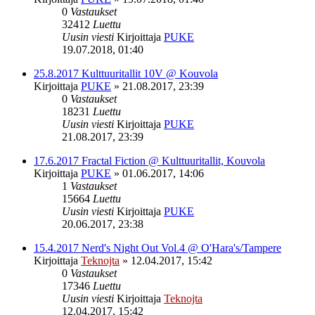
0
Vastaukset
32412
Luettu
Uusin viesti
Kirjoittaja
PUKE
19.07.2018, 01:40
25.8.2017 Kulttuuritallit 10V @ Kouvola
Kirjoittaja
PUKE
»
21.08.2017, 23:39
0
Vastaukset
18231
Luettu
Uusin viesti
Kirjoittaja
PUKE
21.08.2017, 23:39
17.6.2017 Fractal Fiction @ Kulttuuritallit, Kouvola
Kirjoittaja
PUKE
»
01.06.2017, 14:06
1
Vastaukset
15664
Luettu
Uusin viesti
Kirjoittaja
PUKE
20.06.2017, 23:38
15.4.2017 Nerd's Night Out Vol.4 @ O'Hara's/Tampere
Kirjoittaja
Teknojta
»
12.04.2017, 15:42
0
Vastaukset
17346
Luettu
Uusin viesti
Kirjoittaja
Teknojta
12.04.2017, 15:42