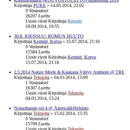
Kulttuuritallien (KOUVOSTOLIITTO) tapahtumia 2014
Kirjoittaja
PUKE
»
14.05.2014, 22:02
9
Vastaukset
26207
Luettu
Uusin viesti
Kirjoittaja
Rujonic
18.09.2014, 19:55
30.8. JOENSUU: ROMUN HUUTO
Kirjoittaja
Kemisti_Korva
»
15.07.2014, 21:16
0
Vastaukset
15584
Luettu
Uusin viesti
Kirjoittaja
Kemisti_Korva
15.07.2014, 21:16
2.5.2014 Nature Morte & Kaukana Väijyy Ambient @ TRE
Kirjoittaja
Teknojta
»
04.03.2014, 13:09
1
Vastaukset
16307
Luettu
Uusin viesti
Kirjoittaja
Teknojta
04.03.2014, 13:24
Noiseiltamat vol 4 @ Ääniwalli/Helsinki
Kirjoittaja
Teknojta
»
15.02.2014, 15:35
0
Vastaukset
15799
Luettu
Uusin viesti
Kirjoittaja
Teknojta