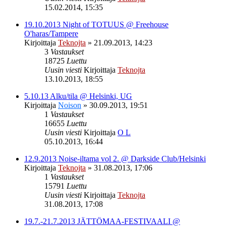
15.02.2014, 15:35
19.10.2013 Night of TOTUUS @ Freehouse
O'haras/Tampere
Kirjoittaja
Teknojta
»
21.09.2013, 14:23
3
Vastaukset
18725
Luettu
Uusin viesti
Kirjoittaja
Teknojta
13.10.2013, 18:55
5.10.13 Alku/tila @ Helsinki, UG
Kirjoittaja
Noison
»
30.09.2013, 19:51
1
Vastaukset
16655
Luettu
Uusin viesti
Kirjoittaja
O L
05.10.2013, 16:44
12.9.2013 Noise-iltama vol 2. @ Darkside Club/Helsinki
Kirjoittaja
Teknojta
»
31.08.2013, 17:06
1
Vastaukset
15791
Luettu
Uusin viesti
Kirjoittaja
Teknojta
31.08.2013, 17:08
19.7.-21.7.2013 JÄTTÖMAA-FESTIVAALI @