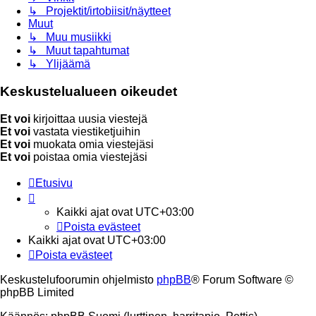
↳ Projektit/irtobiisit/näytteet
Muut
↳ Muu musiikki
↳ Muut tapahtumat
↳ Ylijäämä
Keskustelualueen oikeudet
Et voi
kirjoittaa uusia viestejä
Et voi
vastata viestiketjuihin
Et voi
muokata omia viestejäsi
Et voi
poistaa omia viestejäsi
Etusivu
Kaikki ajat ovat
UTC+03:00
Poista evästeet
Kaikki ajat ovat
UTC+03:00
Poista evästeet
Keskustelufoorumin ohjelmisto
phpBB
® Forum Software ©
phpBB Limited