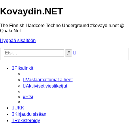
Kovaydin.NET
The Finnish Hardcore Techno Underground #kovaydin.net @
QuakeNet
Hyppää sisältöön
Tarkennettu
Etsi
haku
Pikalinkit
Vastaamattomat aiheet
Aktiiviset viestiketjut
Etsi
UKK
Kirjaudu sisään
Rekisteröidy