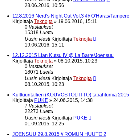
28.06.2016, 10:56
12.8.2016 Nerd's Night Out Vol.3 @ O'Haras/Tampere
Kirjoittaja
Teknojta
»
19.06.2016, 15:11
0
Vastaukset
15318
Luettu
Uusin viesti
Kirjoittaja
Teknojta
19.06.2016, 15:11
12.12.2015 Lian Kutsu IV @ La Barre/Joensuu
Kirjoittaja
Teknojta
»
08.10.2015, 10:23
0
Vastaukset
18071
Luettu
Uusin viesti
Kirjoittaja
Teknojta
08.10.2015, 10:23
Kulttuuritallien (KOUVOSTOLIITTO) tapahtumia 2015
Kirjoittaja
PUKE
»
24.06.2015, 14:38
7
Vastaukset
22273
Luettu
Uusin viesti
Kirjoittaja
PUKE
01.09.2015, 12:25
JOENSUU 29.8.2015 // ROMUN HUUTO 2