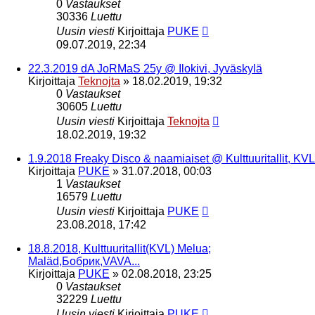
0
Vastaukset
30336
Luettu
Uusin viesti
Kirjoittaja
PUKE
09.07.2019, 22:34
22.3.2019 dA JoRMaS 25y @ Ilokivi, Jyväskylä
Kirjoittaja
Teknojta
»
18.02.2019, 19:32
0
Vastaukset
30605
Luettu
Uusin viesti
Kirjoittaja
Teknojta
18.02.2019, 19:32
1.9.2018 Freaky Disco & naamiaiset @ Kulttuuritallit, KVL
Kirjoittaja
PUKE
»
31.07.2018, 00:03
1
Vastaukset
16579
Luettu
Uusin viesti
Kirjoittaja
PUKE
23.08.2018, 17:42
18.8.2018, Kulttuuritallit(KVL) Melua;
Maläd,Бобрик,VAVA...
Kirjoittaja
PUKE
»
02.08.2018, 23:25
0
Vastaukset
32229
Luettu
Uusin viesti
Kirjoittaja
PUKE