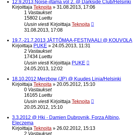
12.9.2013 Noise-iltama vol 2. @ Darkside Club/Helsinki
Kirjoittaja
Teknojta
»
31.08.2013, 17:06
1
Vastaukset
15802
Luettu
Uusin viesti
Kirjoittaja
Teknojta
31.08.2013, 17:08
19.7.-21.7.2013 JÄTTÖMAA-FESTIVAALI @ KOUVOLA
Kirjoittaja
PUKE
»
24.05.2013, 11:31
2
Vastaukset
17434
Luettu
Uusin viesti
Kirjoittaja
PUKE
24.05.2013, 12:02
18.10.2012 Merzbow (JP) @ Kuudes Linja/Helsinki
Kirjoittaja
Teknojta
»
20.05.2012, 15:10
0
Vastaukset
16165
Luettu
Uusin viesti
Kirjoittaja
Teknojta
20.05.2012, 15:10
3.3.2012 @ Hki - Damien Dubrovnik, Forza Albino,
Eleczema
Kirjoittaja
Teknojta
»
26.02.2012, 15:13
2
Vastaukset