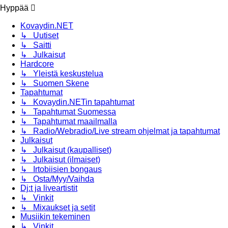
Hyppää
Kovaydin.NET
↳ Uutiset
↳ Saitti
↳ Julkaisut
Hardcore
↳ Yleistä keskustelua
↳ Suomen Skene
Tapahtumat
↳ Kovaydin.NETin tapahtumat
↳ Tapahtumat Suomessa
↳ Tapahtumat maailmalla
↳ Radio/Webradio/Live stream ohjelmat ja tapahtumat
Julkaisut
↳ Julkaisut (kaupalliset)
↳ Julkaisut (ilmaiset)
↳ Irtobiisien bongaus
↳ Osta/Myy/Vaihda
Dj:t ja liveartistit
↳ Vinkit
↳ Mixaukset ja setit
Musiikin tekeminen
↳ Vinkit