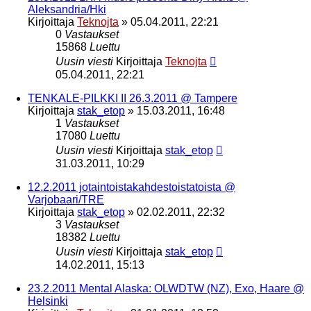
Aleksandria/Hki
Kirjoittaja
Teknojta
»
05.04.2011, 22:21
0
Vastaukset
15868
Luettu
Uusin viesti
Kirjoittaja
Teknojta
05.04.2011, 22:21
TENKALE-PILKKI II 26.3.2011 @ Tampere
Kirjoittaja
stak_etop
»
15.03.2011, 16:48
1
Vastaukset
17080
Luettu
Uusin viesti
Kirjoittaja
stak_etop
31.03.2011, 10:29
12.2.2011 jotaintoistakahdestoistatoista @
Varjobaari/TRE
Kirjoittaja
stak_etop
»
02.02.2011, 22:32
3
Vastaukset
18382
Luettu
Uusin viesti
Kirjoittaja
stak_etop
14.02.2011, 15:13
23.2.2011 Mental Alaska: OLWDTW (NZ), Exo, Haare @
Helsinki