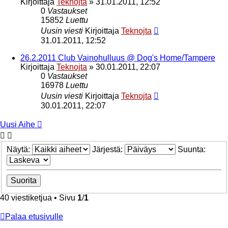
Kirjoittaja
Teknojta
»
31.01.2011, 12:52
0
Vastaukset
15852
Luettu
Uusin viesti
Kirjoittaja
Teknojta
31.01.2011, 12:52
26.2.2011 Club Vainohulluus @ Dog's Home/Tampere
Kirjoittaja
Teknojta
»
30.01.2011, 22:07
0
Vastaukset
16978
Luettu
Uusin viesti
Kirjoittaja
Teknojta
30.01.2011, 22:07
Uusi Aihe
Näytä:
Järjestä:
Suunta:
40 viestiketjua • Sivu
1
/
1
Palaa etusivulle