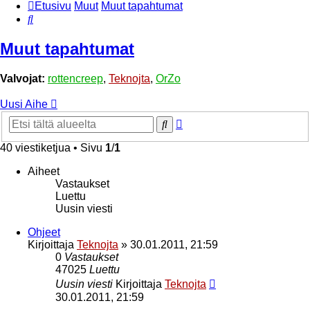
Etusivu
Muut
Muut tapahtumat
Etsi
Muut tapahtumat
Valvojat:
rottencreep
,
Teknojta
,
OrZo
Uusi Aihe
Tarkennettu
Etsi
haku
40 viestiketjua • Sivu
1
/
1
Aiheet
Vastaukset
Luettu
Uusin viesti
Ohjeet
Kirjoittaja
Teknojta
»
30.01.2011, 21:59
0
Vastaukset
47025
Luettu
Uusin viesti
Kirjoittaja
Teknojta
30.01.2011, 21:59