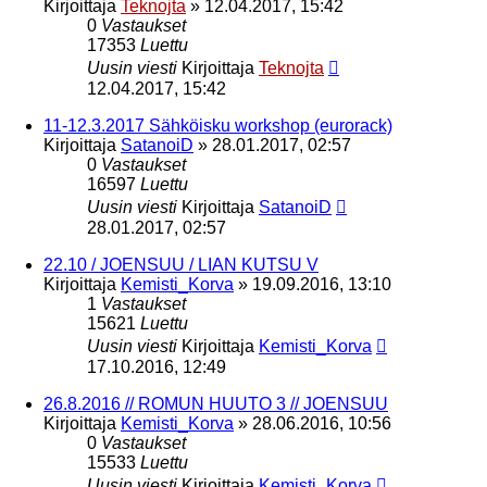
Kirjoittaja
Teknojta
»
12.04.2017, 15:42
0
Vastaukset
17353
Luettu
Uusin viesti
Kirjoittaja
Teknojta
12.04.2017, 15:42
11-12.3.2017 Sähköisku workshop (eurorack)
Kirjoittaja
SatanoiD
»
28.01.2017, 02:57
0
Vastaukset
16597
Luettu
Uusin viesti
Kirjoittaja
SatanoiD
28.01.2017, 02:57
22.10 / JOENSUU / LIAN KUTSU V
Kirjoittaja
Kemisti_Korva
»
19.09.2016, 13:10
1
Vastaukset
15621
Luettu
Uusin viesti
Kirjoittaja
Kemisti_Korva
17.10.2016, 12:49
26.8.2016 // ROMUN HUUTO 3 // JOENSUU
Kirjoittaja
Kemisti_Korva
»
28.06.2016, 10:56
0
Vastaukset
15533
Luettu
Uusin viesti
Kirjoittaja
Kemisti_Korva