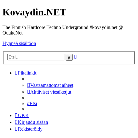
Kovaydin.NET
The Finnish Hardcore Techno Underground #kovaydin.net @
QuakeNet
Hyppää sisältöön
Tarkennettu
Etsi
haku
Pikalinkit
Vastaamattomat aiheet
Aktiiviset viestiketjut
Etsi
UKK
Kirjaudu sisään
Rekisteröidy