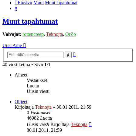
Etusivu
Muut
Muut tapahtumat
Etsi
Muut tapahtumat
Valvojat:
rottencreep
,
Teknojta
,
OrZo
Uusi Aihe
Tarkennettu
Etsi
haku
40 viestiketjua • Sivu
1
/
1
Aiheet
Vastaukset
Luettu
Uusin viesti
Ohjeet
Kirjoittaja
Teknojta
»
30.01.2011, 21:59
0
Vastaukset
46982
Luettu
Uusin viesti
Kirjoittaja
Teknojta
30.01.2011, 21:59