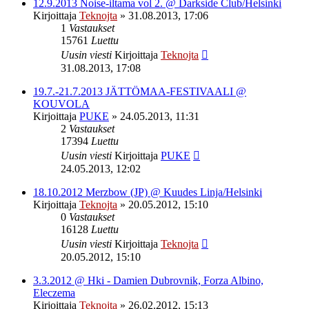
12.9.2013 Noise-iltama vol 2. @ Darkside Club/Helsinki
Kirjoittaja
Teknojta
»
31.08.2013, 17:06
1
Vastaukset
15761
Luettu
Uusin viesti
Kirjoittaja
Teknojta
31.08.2013, 17:08
19.7.-21.7.2013 JÄTTÖMAA-FESTIVAALI @
KOUVOLA
Kirjoittaja
PUKE
»
24.05.2013, 11:31
2
Vastaukset
17394
Luettu
Uusin viesti
Kirjoittaja
PUKE
24.05.2013, 12:02
18.10.2012 Merzbow (JP) @ Kuudes Linja/Helsinki
Kirjoittaja
Teknojta
»
20.05.2012, 15:10
0
Vastaukset
16128
Luettu
Uusin viesti
Kirjoittaja
Teknojta
20.05.2012, 15:10
3.3.2012 @ Hki - Damien Dubrovnik, Forza Albino,
Eleczema
Kirjoittaja
Teknojta
»
26.02.2012, 15:13