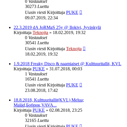
0
Vastaukset
30273
Luettu
Uusin viesti
Kirjoittaja
PUKE
09.07.2019, 22:34
22.3.2019 dA JoRMaS 25y @ Ilokivi, Jyväskylä
Kirjoittaja
Teknojta
»
18.02.2019, 19:32
0
Vastaukset
30541
Luettu
Uusin viesti
Kirjoittaja
Teknojta
18.02.2019, 19:32
1.9.2018 Freaky Disco & naamiaiset @ Kulttuuritallit, KVL
Kirjoittaja
PUKE
»
31.07.2018, 00:03
1
Vastaukset
16541
Luettu
Uusin viesti
Kirjoittaja
PUKE
23.08.2018, 17:42
18.8.2018, Kulttuuritallit(KVL) Melua;
Maläd,Бобрик,VAVA...
Kirjoittaja
PUKE
»
02.08.2018, 23:25
0
Vastaukset
32165
Luettu
Uusin viesti
Kirjoittaja
PUKE