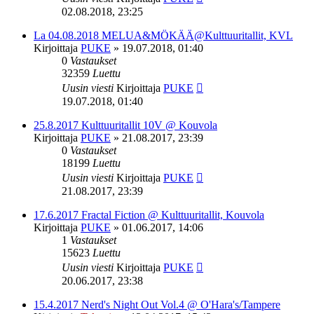
02.08.2018, 23:25
La 04.08.2018 MELUA&MÖKÄÄ@Kulttuuritallit, KVL
Kirjoittaja
PUKE
»
19.07.2018, 01:40
0
Vastaukset
32359
Luettu
Uusin viesti
Kirjoittaja
PUKE
19.07.2018, 01:40
25.8.2017 Kulttuuritallit 10V @ Kouvola
Kirjoittaja
PUKE
»
21.08.2017, 23:39
0
Vastaukset
18199
Luettu
Uusin viesti
Kirjoittaja
PUKE
21.08.2017, 23:39
17.6.2017 Fractal Fiction @ Kulttuuritallit, Kouvola
Kirjoittaja
PUKE
»
01.06.2017, 14:06
1
Vastaukset
15623
Luettu
Uusin viesti
Kirjoittaja
PUKE
20.06.2017, 23:38
15.4.2017 Nerd's Night Out Vol.4 @ O'Hara's/Tampere