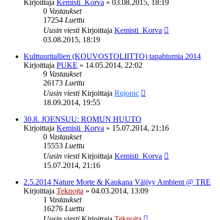
Kirjoittaja
Kemisti_Korva
»
03.08.2015, 18:19
0
Vastaukset
17254
Luettu
Uusin viesti
Kirjoittaja
Kemisti_Korva
03.08.2015, 18:19
Kulttuuritallien (KOUVOSTOLIITTO) tapahtumia 2014
Kirjoittaja
PUKE
»
14.05.2014, 22:02
9
Vastaukset
26173
Luettu
Uusin viesti
Kirjoittaja
Rujonic
18.09.2014, 19:55
30.8. JOENSUU: ROMUN HUUTO
Kirjoittaja
Kemisti_Korva
»
15.07.2014, 21:16
0
Vastaukset
15553
Luettu
Uusin viesti
Kirjoittaja
Kemisti_Korva
15.07.2014, 21:16
2.5.2014 Nature Morte & Kaukana Väijyy Ambient @ TRE
Kirjoittaja
Teknojta
»
04.03.2014, 13:09
1
Vastaukset
16276
Luettu
Uusin viesti
Kirjoittaja
Teknojta