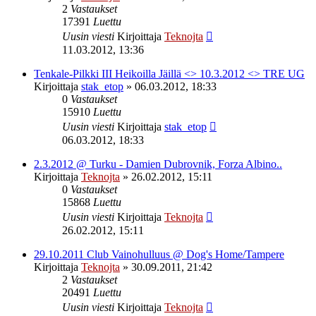
2
Vastaukset
17391
Luettu
Uusin viesti
Kirjoittaja
Teknojta
11.03.2012, 13:36
Tenkale-Pilkki III Heikoilla Jäillä <> 10.3.2012 <> TRE UG
Kirjoittaja
stak_etop
»
06.03.2012, 18:33
0
Vastaukset
15910
Luettu
Uusin viesti
Kirjoittaja
stak_etop
06.03.2012, 18:33
2.3.2012 @ Turku - Damien Dubrovnik, Forza Albino..
Kirjoittaja
Teknojta
»
26.02.2012, 15:11
0
Vastaukset
15868
Luettu
Uusin viesti
Kirjoittaja
Teknojta
26.02.2012, 15:11
29.10.2011 Club Vainohulluus @ Dog's Home/Tampere
Kirjoittaja
Teknojta
»
30.09.2011, 21:42
2
Vastaukset
20491
Luettu
Uusin viesti
Kirjoittaja
Teknojta