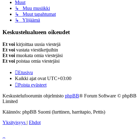
Muut
↳ Muu musiikki
↳ Muut tapahtumat
↳ Ylijäämä
Keskustelualueen oikeudet
Et voi
kirjoittaa uusia viestejä
Et voi
vastata viestiketjuihin
Et voi
muokata omia viestejäsi
Et voi
poistaa omia viestejäsi
Etusivu
Kaikki ajat ovat
UTC+03:00
Poista evästeet
Keskustelufoorumin ohjelmisto
phpBB
® Forum Software © phpBB
Limited
Käännös: phpBB Suomi (lurttinen, harritapio, Pettis)
Yksityisyys
|
Ehdot