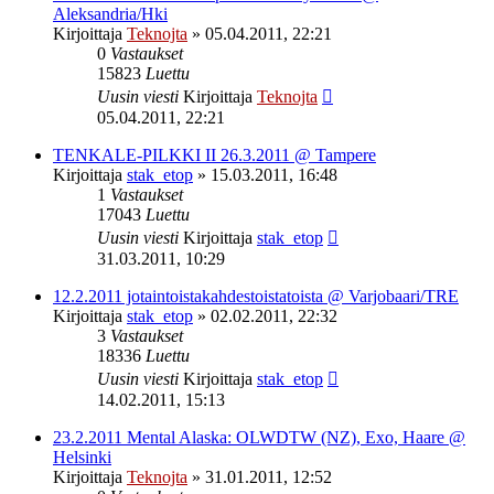
Aleksandria/Hki
Kirjoittaja
Teknojta
»
05.04.2011, 22:21
0
Vastaukset
15823
Luettu
Uusin viesti
Kirjoittaja
Teknojta
05.04.2011, 22:21
TENKALE-PILKKI II 26.3.2011 @ Tampere
Kirjoittaja
stak_etop
»
15.03.2011, 16:48
1
Vastaukset
17043
Luettu
Uusin viesti
Kirjoittaja
stak_etop
31.03.2011, 10:29
12.2.2011 jotaintoistakahdestoistatoista @ Varjobaari/TRE
Kirjoittaja
stak_etop
»
02.02.2011, 22:32
3
Vastaukset
18336
Luettu
Uusin viesti
Kirjoittaja
stak_etop
14.02.2011, 15:13
23.2.2011 Mental Alaska: OLWDTW (NZ), Exo, Haare @
Helsinki
Kirjoittaja
Teknojta
»
31.01.2011, 12:52