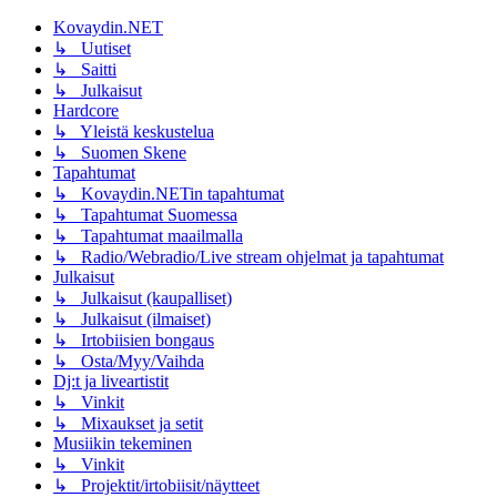
Kovaydin.NET
↳ Uutiset
↳ Saitti
↳ Julkaisut
Hardcore
↳ Yleistä keskustelua
↳ Suomen Skene
Tapahtumat
↳ Kovaydin.NETin tapahtumat
↳ Tapahtumat Suomessa
↳ Tapahtumat maailmalla
↳ Radio/Webradio/Live stream ohjelmat ja tapahtumat
Julkaisut
↳ Julkaisut (kaupalliset)
↳ Julkaisut (ilmaiset)
↳ Irtobiisien bongaus
↳ Osta/Myy/Vaihda
Dj:t ja liveartistit
↳ Vinkit
↳ Mixaukset ja setit
Musiikin tekeminen
↳ Vinkit
↳ Projektit/irtobiisit/näytteet