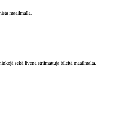
mista maailmalla.
nkejä sekä livenä striimattuja bileitä maailmalta.