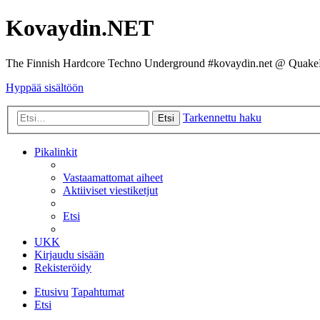
Kovaydin.NET
The Finnish Hardcore Techno Underground #kovaydin.net @ Quake
Hyppää sisältöön
Tarkennettu haku
Etsi
Pikalinkit
Vastaamattomat aiheet
Aktiiviset viestiketjut
Etsi
UKK
Kirjaudu sisään
Rekisteröidy
Etusivu
Tapahtumat
Etsi