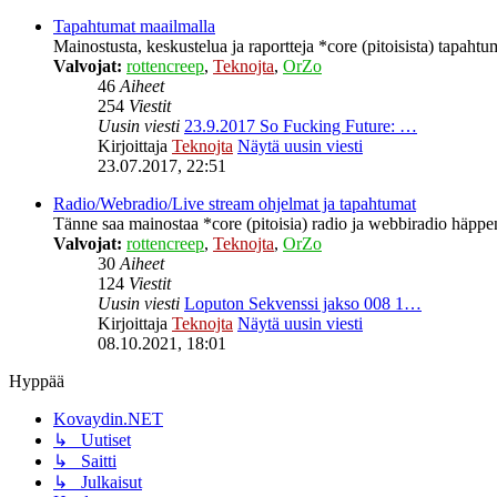
Tapahtumat maailmalla
Mainostusta, keskustelua ja raportteja *core (pitoisista) tapahtu
Valvojat:
rottencreep
,
Teknojta
,
OrZo
46
Aiheet
254
Viestit
Uusin viesti
23.9.2017 So Fucking Future: …
Kirjoittaja
Teknojta
Näytä uusin viesti
23.07.2017, 22:51
Radio/Webradio/Live stream ohjelmat ja tapahtumat
Tänne saa mainostaa *core (pitoisia) radio ja webbiradio häppeni
Valvojat:
rottencreep
,
Teknojta
,
OrZo
30
Aiheet
124
Viestit
Uusin viesti
Loputon Sekvenssi jakso 008 1…
Kirjoittaja
Teknojta
Näytä uusin viesti
08.10.2021, 18:01
Hyppää
Kovaydin.NET
↳ Uutiset
↳ Saitti
↳ Julkaisut