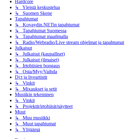
Hardcore
↳ Yleistä keskustelua
↳ Suomen Skene
Tapahtumat
↳ Kovaydin.NETin tapahtumat
↳ Tapahtumat Suomessa
↳ Tapahtumat maailmalla
↳ Radio/Webradio/Live stream ohjelmat ja tapahtumat
Julkaisut
↳ Julkaisut (kaupalliset)
↳ Julkaisut (ilmaiset)
↳ Irtobiisien bongaus
↳ Osta/Myy/Vaihda
Dj:t ja liveartistit
↳ Vinkit
↳ Mixaukset ja setit
Musiikin tekeminen
↳ Vinkit
↳ Projektit/irtobiisit/näytteet
Muut
↳ Muu musiikki
↳ Muut tapahtumat
↳ Ylijäämä