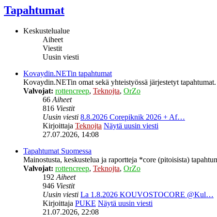
Tapahtumat
Keskustelualue
Aiheet
Viestit
Uusin viesti
Kovaydin.NETin tapahtumat
Kovaydin.NETin omat sekä yhteistyössä järjestetyt tapahtumat.
Valvojat:
rottencreep
,
Teknojta
,
OrZo
66
Aiheet
816
Viestit
Uusin viesti
8.8.2026 Corepiknik 2026 + Af…
Kirjoittaja
Teknojta
Näytä uusin viesti
27.07.2026, 14:08
Tapahtumat Suomessa
Mainostusta, keskustelua ja raportteja *core (pitoisista) tapaht
Valvojat:
rottencreep
,
Teknojta
,
OrZo
192
Aiheet
946
Viestit
Uusin viesti
La 1.8.2026 KOUVOSTOCORE @Kul…
Kirjoittaja
PUKE
Näytä uusin viesti
21.07.2026, 22:08