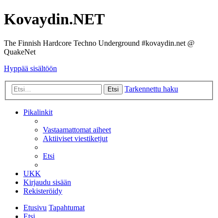
Kovaydin.NET
The Finnish Hardcore Techno Underground #kovaydin.net @
QuakeNet
Hyppää sisältöön
Tarkennettu haku
Etsi
Pikalinkit
Vastaamattomat aiheet
Aktiiviset viestiketjut
Etsi
UKK
Kirjaudu sisään
Rekisteröidy
Etusivu
Tapahtumat
Etsi