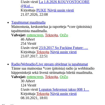
Uusin viesti
La 1.8.2026 KOUVOSTOCORE
@Kul…
Kirjoittaja
PUKE
Näytä uusin viesti
21.07.2026, 22:08
Tapahtumat maailmalla
Mainostusta, keskustelua ja raportteja *core (pitoisista)
tapahtumista maailmalla.
Valvojat:
rottencreep
,
Teknojta
,
OrZo
46
Aiheet
254
Viestit
Uusin viesti
23.9.2017 So Fucking Future: …
Kirjoittaja
Teknojta
Näytä uusin viesti
23.07.2017, 22:51
Radio/Webradio/Live stream ohjelmat ja tapahtumat
Tänne saa mainostaa *core (pitoisia) radio ja webbiradio
häppeninkejä sekä livenä striimattuja bileitä maailmalta.
Valvojat:
rottencreep
,
Teknojta
,
OrZo
30
Aiheet
124
Viestit
Uusin viesti
Loputon Sekvenssi jakso 008 1…
Kirjoittaja
Teknojta
Näytä uusin viesti
08.10.2021, 18:01