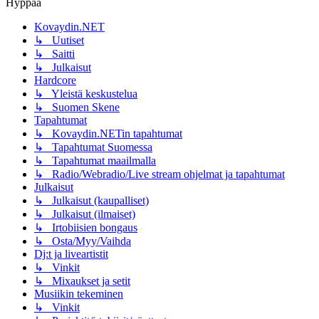
Hyppää
Kovaydin.NET
↳ Uutiset
↳ Saitti
↳ Julkaisut
Hardcore
↳ Yleistä keskustelua
↳ Suomen Skene
Tapahtumat
↳ Kovaydin.NETin tapahtumat
↳ Tapahtumat Suomessa
↳ Tapahtumat maailmalla
↳ Radio/Webradio/Live stream ohjelmat ja tapahtumat
Julkaisut
↳ Julkaisut (kaupalliset)
↳ Julkaisut (ilmaiset)
↳ Irtobiisien bongaus
↳ Osta/Myy/Vaihda
Dj:t ja liveartistit
↳ Vinkit
↳ Mixaukset ja setit
Musiikin tekeminen
↳ Vinkit