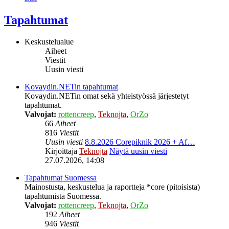
Tapahtumat
Keskustelualue
Aiheet
Viestit
Uusin viesti
Kovaydin.NETin tapahtumat
Kovaydin.NETin omat sekä yhteistyössä järjestetyt
tapahtumat.
Valvojat:
rottencreep
,
Teknojta
,
OrZo
66
Aiheet
816
Viestit
Uusin viesti
8.8.2026 Corepiknik 2026 + Af…
Kirjoittaja
Teknojta
Näytä uusin viesti
27.07.2026, 14:08
Tapahtumat Suomessa
Mainostusta, keskustelua ja raportteja *core (pitoisista)
tapahtumista Suomessa.
Valvojat:
rottencreep
,
Teknojta
,
OrZo
192
Aiheet
946
Viestit