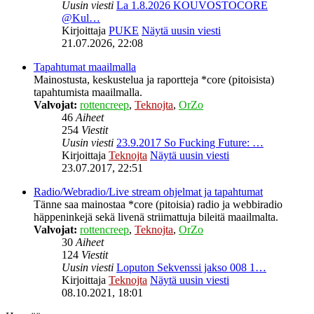
Uusin viesti
La 1.8.2026 KOUVOSTOCORE
@Kul…
Kirjoittaja
PUKE
Näytä uusin viesti
21.07.2026, 22:08
Tapahtumat maailmalla
Mainostusta, keskustelua ja raportteja *core (pitoisista)
tapahtumista maailmalla.
Valvojat:
rottencreep
,
Teknojta
,
OrZo
46
Aiheet
254
Viestit
Uusin viesti
23.9.2017 So Fucking Future: …
Kirjoittaja
Teknojta
Näytä uusin viesti
23.07.2017, 22:51
Radio/Webradio/Live stream ohjelmat ja tapahtumat
Tänne saa mainostaa *core (pitoisia) radio ja webbiradio
häppeninkejä sekä livenä striimattuja bileitä maailmalta.
Valvojat:
rottencreep
,
Teknojta
,
OrZo
30
Aiheet
124
Viestit
Uusin viesti
Loputon Sekvenssi jakso 008 1…
Kirjoittaja
Teknojta
Näytä uusin viesti
08.10.2021, 18:01