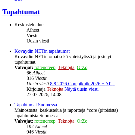
Tapahtumat
Keskustelualue
Aiheet
Viestit
Uusin viesti
Kovaydin.NETin tapahtumat
Kovaydin.NETin omat sekä yhteistyössä järjestetyt
tapahtumat.
Valvojat:
rottencreep
,
Teknojta
,
OrZo
66
Aiheet
816
Viestit
Uusin viesti
8.8.2026 Corepiknik 2026 + Af…
Kirjoittaja
Teknojta
Näytä uusin viesti
27.07.2026, 14:08
Tapahtumat Suomessa
Mainostusta, keskustelua ja raportteja *core (pitoisista)
tapahtumista Suomessa.
Valvojat:
rottencreep
,
Teknojta
,
OrZo
192
Aiheet
946
Viestit