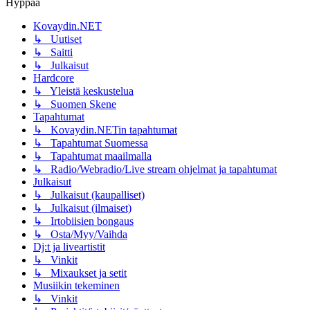
Hyppää
Kovaydin.NET
↳ Uutiset
↳ Saitti
↳ Julkaisut
Hardcore
↳ Yleistä keskustelua
↳ Suomen Skene
Tapahtumat
↳ Kovaydin.NETin tapahtumat
↳ Tapahtumat Suomessa
↳ Tapahtumat maailmalla
↳ Radio/Webradio/Live stream ohjelmat ja tapahtumat
Julkaisut
↳ Julkaisut (kaupalliset)
↳ Julkaisut (ilmaiset)
↳ Irtobiisien bongaus
↳ Osta/Myy/Vaihda
Dj:t ja liveartistit
↳ Vinkit
↳ Mixaukset ja setit
Musiikin tekeminen
↳ Vinkit