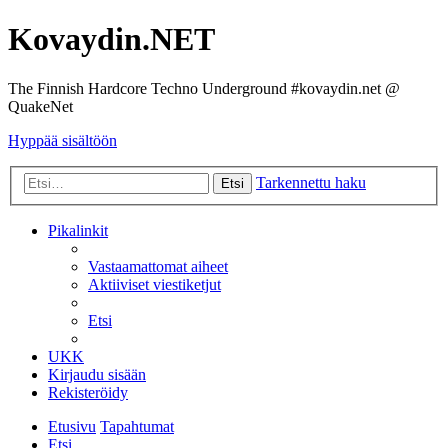
Kovaydin.NET
The Finnish Hardcore Techno Underground #kovaydin.net @
QuakeNet
Hyppää sisältöön
Tarkennettu haku
Etsi
Pikalinkit
Vastaamattomat aiheet
Aktiiviset viestiketjut
Etsi
UKK
Kirjaudu sisään
Rekisteröidy
Etusivu
Tapahtumat
Etsi