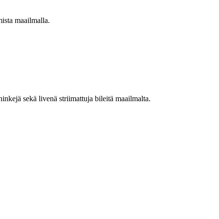
mista maailmalla.
nkejä sekä livenä striimattuja bileitä maailmalta.