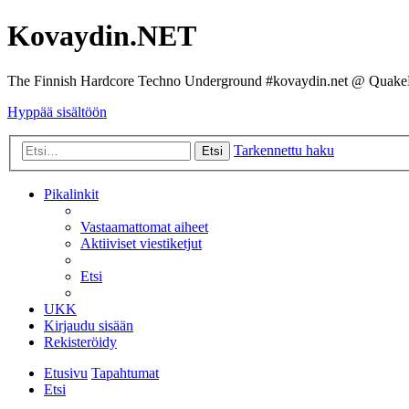
Kovaydin.NET
The Finnish Hardcore Techno Underground #kovaydin.net @ Quake
Hyppää sisältöön
Tarkennettu haku
Etsi
Pikalinkit
Vastaamattomat aiheet
Aktiiviset viestiketjut
Etsi
UKK
Kirjaudu sisään
Rekisteröidy
Etusivu
Tapahtumat
Etsi