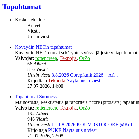
Tapahtumat
Keskustelualue
Aiheet
Viestit
Uusin viesti
Kovaydin.NETin tapahtumat
Kovaydin.NETin omat sekä yhteistyössä järjestetyt tapahtumat.
Valvojat:
rottencreep
,
Teknojta
,
OrZo
66
Aiheet
816
Viestit
Uusin viesti
8.8.2026 Corepiknik 2026 + Af…
Kirjoittaja
Teknojta
Näytä uusin viesti
27.07.2026, 14:08
Tapahtumat Suomessa
Mainostusta, keskustelua ja raportteja *core (pitoisista) tapaht
Valvojat:
rottencreep
,
Teknojta
,
OrZo
192
Aiheet
946
Viestit
Uusin viesti
La 1.8.2026 KOUVOSTOCORE @Kul…
Kirjoittaja
PUKE
Näytä uusin viesti
21.07.2026, 22:08