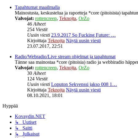
Tapahtumat maailmalla
Mainostusta, keskustelua ja raportteja *core (pitoisista) tapahtu
Valvojat:
rottencreep
,
Teknojta
,
OrZo
46
Aiheet
254
Viestit
Uusin viesti
23.9.2017 So Fucking Future: …
Kirjoittaja
Teknojta
Näytä uusin viesti
23.07.2017, 22:51
Radio/Webradio/Live stream ohjelmat ja tapahtumat
Tänne saa mainostaa *core (pitoisia) radio ja webbiradio häppeni
Valvojat:
rottencreep
,
Teknojta
,
OrZo
30
Aiheet
124
Viestit
Uusin viesti
Loputon Sekvenssi jakso 008 1…
Kirjoittaja
Teknojta
Näytä uusin viesti
08.10.2021, 18:01
Hyppää
Kovaydin.NET
↳ Uutiset
↳ Saitti
↳ Julkaisut