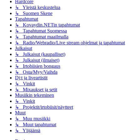
Hardcore
↳ Yleistä keskustelua
↳ Suomen Skene
Tapahtumat
↳ Kovaydin.NETin tapahtumat
↳ Tapahtumat Suomessa
↳ Tapahtumat maailmalla
↳ Radio/Webradio/Live stream ohjelmat ja tapahtumat
Julkaisut
↳ Julkaisut (kaupalliset)
↳ Julkaisut (ilmaiset)
↳ Irtobiisien bongaus
↳ Osta/Myy/Vaihda
Dj:t ja liveartistit
↳ Vinkit
↳ Mixaukset ja setit
Musiikin tekeminen
↳ Vinkit
↳ Projektit/irtobiisit/näytteet
Muut
↳ Muu musiikki
↳ Muut tapahtumat
↳ Ylijäämä