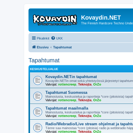
Kovaydin.NET
The Finnish Hardcore Techno Unde
Pikalinkit
UKK
Etusivu
Tapahtumat
Tapahtumat
KESKUSTELUALUE
Kovaydin.NETin tapahtumat
Kovaydin.NETin omat sekä yhteistyössä järjestetyt tapahtum
Valvojat:
rottencreep
,
Teknojta
,
OrZo
Tapahtumat Suomessa
Mainostusta, keskustelua ja raportteja *core (pitoisista) ta
Valvojat:
rottencreep
,
Teknojta
,
OrZo
Tapahtumat maailmalla
Mainostusta, keskustelua ja raportteja *core (pitoisista) tapa
Valvojat:
rottencreep
,
Teknojta
,
OrZo
Radio/Webradio/Live stream ohjelmat ja tapaht
Tänne saa mainostaa *core (pitoisia) radio ja webbiradio häppe
Valvojat:
rottencreep
,
Teknojta
,
OrZo