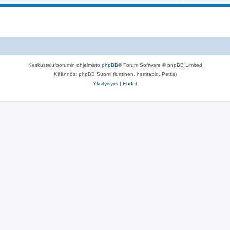
Keskustelufoorumin ohjelmisto
phpBB
® Forum Software © phpBB Limited
Käännös: phpBB Suomi (lurttinen, harritapio, Pettis)
Yksityisyys
|
Ehdot