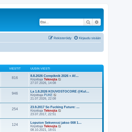
Etsi
Tarkennettu haku
Rekisteröidy
Kirjaudu sisään
VIESTIT
UUSIN VIESTI
8.8.2026 Corepiknik 2026 + Af…
816
N
Kirjoittaja
Teknojta
ä
27.07.2026, 14:08
y
t
La 1.8.2026 KOUVOSTOCORE @Kul…
946
ä
N
Kirjoittaja
PUKE
u
ä
21.07.2026, 22:08
u
y
s
t
23.9.2017 So Fucking Future: …
i
254
ä
N
Kirjoittaja
Teknojta
n
u
ä
23.07.2017, 22:51
v
u
y
i
s
t
e
Loputon Sekvenssi jakso 008 1…
i
124
ä
s
N
Kirjoittaja
Teknojta
n
u
t
ä
08.10.2021, 18:01
v
u
i