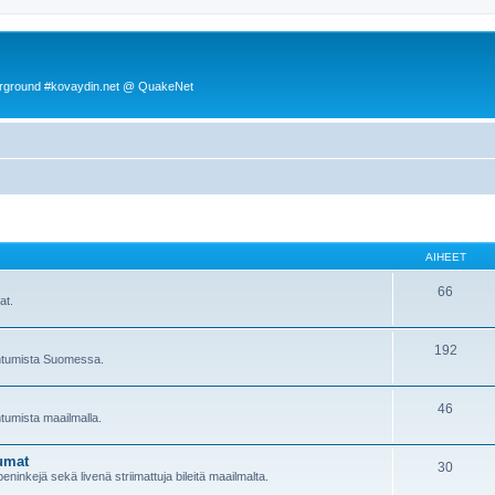
rground #kovaydin.net @ QuakeNet
AIHEET
66
at.
192
pahtumista Suomessa.
46
htumista maailmalla.
umat
30
ninkejä sekä livenä striimattuja bileitä maailmalta.