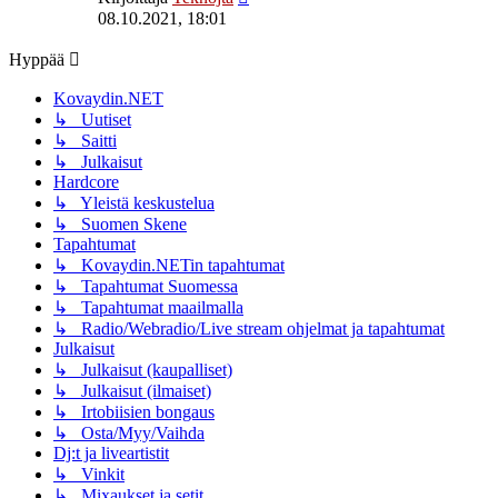
uusin
08.10.2021, 18:01
viesti
Hyppää
Kovaydin.NET
↳ Uutiset
↳ Saitti
↳ Julkaisut
Hardcore
↳ Yleistä keskustelua
↳ Suomen Skene
Tapahtumat
↳ Kovaydin.NETin tapahtumat
↳ Tapahtumat Suomessa
↳ Tapahtumat maailmalla
↳ Radio/Webradio/Live stream ohjelmat ja tapahtumat
Julkaisut
↳ Julkaisut (kaupalliset)
↳ Julkaisut (ilmaiset)
↳ Irtobiisien bongaus
↳ Osta/Myy/Vaihda
Dj:t ja liveartistit
↳ Vinkit
↳ Mixaukset ja setit