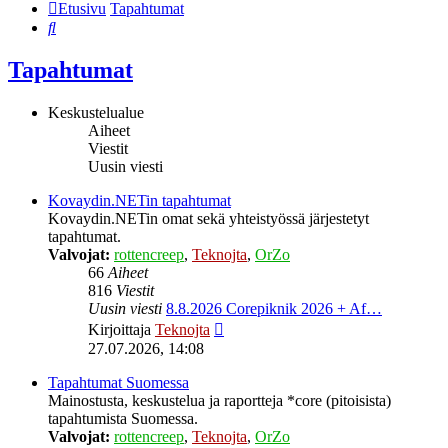
Etusivu
Tapahtumat
Etsi
Tapahtumat
Keskustelualue
Aiheet
Viestit
Uusin viesti
Kovaydin.NETin tapahtumat
Kovaydin.NETin omat sekä yhteistyössä järjestetyt
tapahtumat.
Valvojat:
rottencreep
,
Teknojta
,
OrZo
66
Aiheet
816
Viestit
Uusin viesti
8.8.2026 Corepiknik 2026 + Af…
Näytä
Kirjoittaja
Teknojta
uusin
27.07.2026, 14:08
viesti
Tapahtumat Suomessa
Mainostusta, keskustelua ja raportteja *core (pitoisista)
tapahtumista Suomessa.
Valvojat:
rottencreep
,
Teknojta
,
OrZo