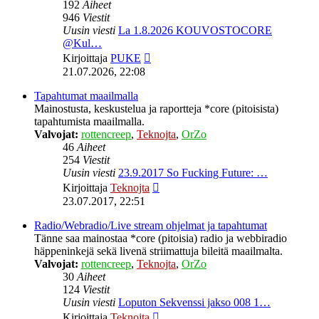
192
Aiheet
946
Viestit
Uusin viesti
La 1.8.2026 KOUVOSTOCORE
@Kul…
Näytä
Kirjoittaja
PUKE
uusin
21.07.2026, 22:08
viesti
Tapahtumat maailmalla
Mainostusta, keskustelua ja raportteja *core (pitoisista)
tapahtumista maailmalla.
Valvojat:
rottencreep
,
Teknojta
,
OrZo
46
Aiheet
254
Viestit
Uusin viesti
23.9.2017 So Fucking Future: …
Näytä
Kirjoittaja
Teknojta
uusin
23.07.2017, 22:51
viesti
Radio/Webradio/Live stream ohjelmat ja tapahtumat
Tänne saa mainostaa *core (pitoisia) radio ja webbiradio
häppeninkejä sekä livenä striimattuja bileitä maailmalta.
Valvojat:
rottencreep
,
Teknojta
,
OrZo
30
Aiheet
124
Viestit
Uusin viesti
Loputon Sekvenssi jakso 008 1…
Näytä
Kirjoittaja
Teknojta