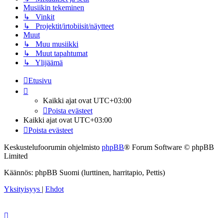
Musiikin tekeminen
↳ Vinkit
↳ Projektit/irtobiisit/näytteet
Muut
↳ Muu musiikki
↳ Muut tapahtumat
↳ Ylijäämä
Etusivu
Kaikki ajat ovat
UTC+03:00
Poista evästeet
Kaikki ajat ovat
UTC+03:00
Poista evästeet
Keskustelufoorumin ohjelmisto
phpBB
® Forum Software © phpBB
Limited
Käännös: phpBB Suomi (lurttinen, harritapio, Pettis)
Yksityisyys
|
Ehdot