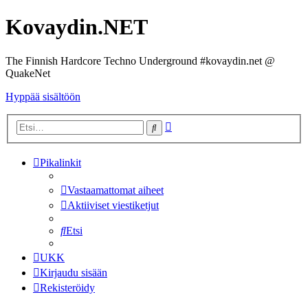
Kovaydin.NET
The Finnish Hardcore Techno Underground #kovaydin.net @
QuakeNet
Hyppää sisältöön
Tarkennettu
Etsi
haku
Pikalinkit
Vastaamattomat aiheet
Aktiiviset viestiketjut
Etsi
UKK
Kirjaudu sisään
Rekisteröidy