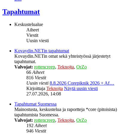
Tapahtumat
Keskustelualue
Aiheet
Viestit
Uusin viesti
Kovaydin.NETin tapahtumat
Kovaydin.NETin omat sekä yhteistyössä järjestetyt
tapahtumat.
Valvojat:
rottencreep
,
Teknojta
,
OrZo
66
Aiheet
816
Viestit
Uusin viesti
8.8.2026 Corepiknik 2026 + Af…
Kirjoittaja
Teknojta
Näytä uusin viesti
27.07.2026, 14:08
Tapahtumat Suomessa
Mainostusta, keskustelua ja raportteja *core (pitoisista)
tapahtumista Suomessa.
Valvojat:
rottencreep
,
Teknojta
,
OrZo
192
Aiheet
946
Viestit