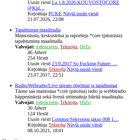
Uusin viesti
La 1.8.2026 KOUVOSTOCORE
@Kul…
Kirjoittaja
PUKE
Näytä uusin viesti
21.07.2026, 22:08
Tapahtumat maailmalla
Mainostusta, keskustelua ja raportteja *core (pitoisista)
tapahtumista maailmalla.
Valvojat:
rottencreep
,
Teknojta
,
OrZo
46
Aiheet
254
Viestit
Uusin viesti
23.9.2017 So Fucking Future: …
Kirjoittaja
Teknojta
Näytä uusin viesti
23.07.2017, 22:51
Radio/Webradio/Live stream ohjelmat ja tapahtumat
Tänne saa mainostaa *core (pitoisia) radio ja webbiradio
häppeninkejä sekä livenä striimattuja bileitä maailmalta.
Valvojat:
rottencreep
,
Teknojta
,
OrZo
30
Aiheet
124
Viestit
Uusin viesti
Loputon Sekvenssi jakso 008 1…
Kirjoittaja
Teknojta
Näytä uusin viesti
08.10.2021, 18:01