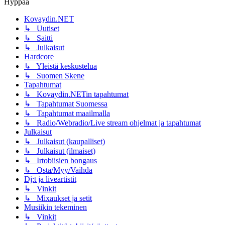
Hyppää
Kovaydin.NET
↳ Uutiset
↳ Saitti
↳ Julkaisut
Hardcore
↳ Yleistä keskustelua
↳ Suomen Skene
Tapahtumat
↳ Kovaydin.NETin tapahtumat
↳ Tapahtumat Suomessa
↳ Tapahtumat maailmalla
↳ Radio/Webradio/Live stream ohjelmat ja tapahtumat
Julkaisut
↳ Julkaisut (kaupalliset)
↳ Julkaisut (ilmaiset)
↳ Irtobiisien bongaus
↳ Osta/Myy/Vaihda
Dj:t ja liveartistit
↳ Vinkit
↳ Mixaukset ja setit
Musiikin tekeminen
↳ Vinkit