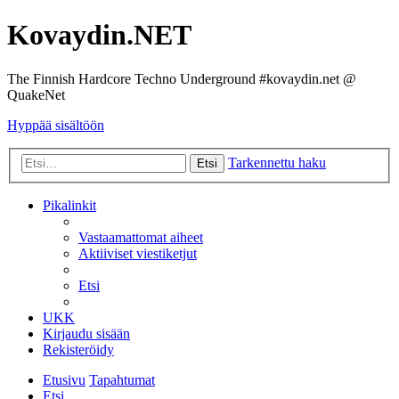
Kovaydin.NET
The Finnish Hardcore Techno Underground #kovaydin.net @
QuakeNet
Hyppää sisältöön
Tarkennettu haku
Etsi
Pikalinkit
Vastaamattomat aiheet
Aktiiviset viestiketjut
Etsi
UKK
Kirjaudu sisään
Rekisteröidy
Etusivu
Tapahtumat
Etsi