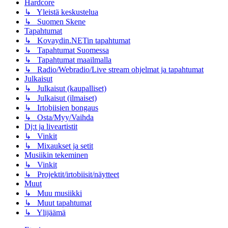
Hardcore
↳ Yleistä keskustelua
↳ Suomen Skene
Tapahtumat
↳ Kovaydin.NETin tapahtumat
↳ Tapahtumat Suomessa
↳ Tapahtumat maailmalla
↳ Radio/Webradio/Live stream ohjelmat ja tapahtumat
Julkaisut
↳ Julkaisut (kaupalliset)
↳ Julkaisut (ilmaiset)
↳ Irtobiisien bongaus
↳ Osta/Myy/Vaihda
Dj:t ja liveartistit
↳ Vinkit
↳ Mixaukset ja setit
Musiikin tekeminen
↳ Vinkit
↳ Projektit/irtobiisit/näytteet
Muut
↳ Muu musiikki
↳ Muut tapahtumat
↳ Ylijäämä