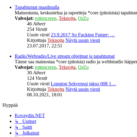
Tapahtumat maailmalla
Mainostusta, keskustelua ja raportteja *core (pitoisista) tapahtu
Valvojat:
rottencreep
,
Teknojta
,
OrZo
46
Aiheet
254
Viestit
Uusin viesti
23.9.2017 So Fucking Future: …
Kirjoittaja
Teknojta
Näytä uusin viesti
23.07.2017, 22:51
Radio/Webradio/Live stream ohjelmat ja tapahtumat
Tänne saa mainostaa *core (pitoisia) radio ja webbiradio häppeni
Valvojat:
rottencreep
,
Teknojta
,
OrZo
30
Aiheet
124
Viestit
Uusin viesti
Loputon Sekvenssi jakso 008 1…
Kirjoittaja
Teknojta
Näytä uusin viesti
08.10.2021, 18:01
Hyppää
Kovaydin.NET
↳ Uutiset
↳ Saitti
↳ Julkaisut