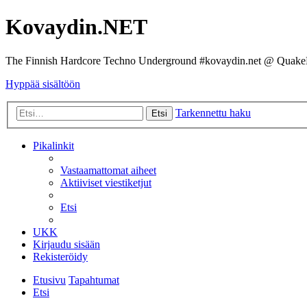
Kovaydin.NET
The Finnish Hardcore Techno Underground #kovaydin.net @ Quake
Hyppää sisältöön
Tarkennettu haku
Etsi
Pikalinkit
Vastaamattomat aiheet
Aktiiviset viestiketjut
Etsi
UKK
Kirjaudu sisään
Rekisteröidy
Etusivu
Tapahtumat
Etsi