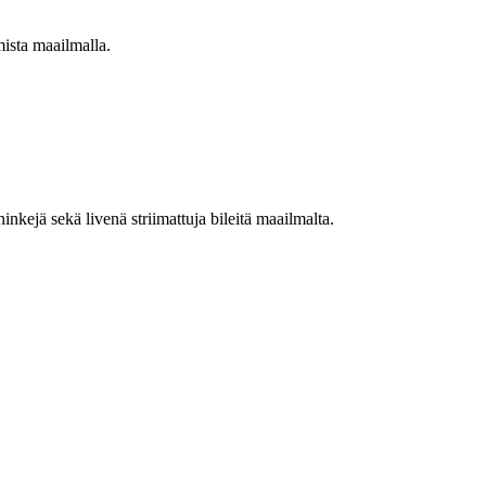
mista maailmalla.
nkejä sekä livenä striimattuja bileitä maailmalta.