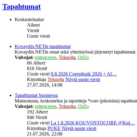
Tapahtumat
Keskustelualue
Aiheet
Viestit
Uusin viesti
Kovaydin.NETin tapahtumat
Kovaydin.NETin omat sekä yhteistyössä järjestetyt tapahtumat.
Valvojat:
rottencreep
,
Teknojta
,
OrZo
66
Aiheet
816
Viestit
Uusin viesti
8.8.2026 Corepiknik 2026 + Af…
Kirjoittaja
Teknojta
Näytä uusin viesti
27.07.2026, 14:08
Tapahtumat Suomessa
Mainostusta, keskustelua ja raportteja *core (pitoisista) tapaht
Valvojat:
rottencreep
,
Teknojta
,
OrZo
192
Aiheet
946
Viestit
Uusin viesti
La 1.8.2026 KOUVOSTOCORE @Kul…
Kirjoittaja
PUKE
Näytä uusin viesti
21.07.2026, 22:08