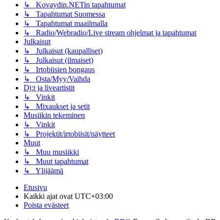
↳ Kovaydin.NETin tapahtumat
↳ Tapahtumat Suomessa
↳ Tapahtumat maailmalla
↳ Radio/Webradio/Live stream ohjelmat ja tapahtumat
Julkaisut
↳ Julkaisut (kaupalliset)
↳ Julkaisut (ilmaiset)
↳ Irtobiisien bongaus
↳ Osta/Myy/Vaihda
Dj:t ja liveartistit
↳ Vinkit
↳ Mixaukset ja setit
Musiikin tekeminen
↳ Vinkit
↳ Projektit/irtobiisit/näytteet
Muut
↳ Muu musiikki
↳ Muut tapahtumat
↳ Ylijäämä
Etusivu
Kaikki ajat ovat
UTC+03:00
Poista evästeet