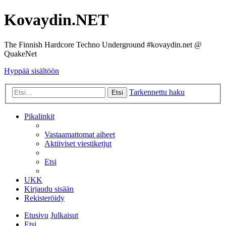
Kovaydin.NET
The Finnish Hardcore Techno Underground #kovaydin.net @
QuakeNet
Hyppää sisältöön
Tarkennettu haku
Etsi
Pikalinkit
Vastaamattomat aiheet
Aktiiviset viestiketjut
Etsi
UKK
Kirjaudu sisään
Rekisteröidy
Etusivu
Julkaisut
Etsi