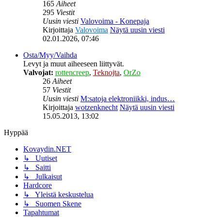
165
Aiheet
295
Viestit
Uusin viesti
Valovoima - Konepaja
Kirjoittaja
Valovoima
Näytä uusin viesti
02.01.2026, 07:46
Osta/Myy/Vaihda
Levyt ja muut aiheeseen liittyvät.
Valvojat:
rottencreep
,
Teknojta
,
OrZo
26
Aiheet
57
Viestit
Uusin viesti
M:satoja elektroniikki, indus…
Kirjoittaja
wotzenknecht
Näytä uusin viesti
15.05.2013, 13:02
Hyppää
Kovaydin.NET
↳ Uutiset
↳ Saitti
↳ Julkaisut
Hardcore
↳ Yleistä keskustelua
↳ Suomen Skene
Tapahtumat