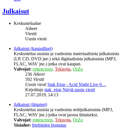
Julkaisut
Keskustelualue
Aiheet
Viestit
Uusin viesti
Julkaisut (kaupalliset)
Keskustelua uusista ja vanhoista materiaalisista julkaisuista
(LP, CD, DVD jne.) sekä digitaalisista julkaisuista (MP3,
FLAC, WAV jne.) jotka ovat kaupan.
Valvojat:
rottencreep
,
Teknojta
,
OrZo
236
Aiheet
592
Viestit
Uusin viesti
Stak Etop - Acid Night Live 0…
Kirjoittaja
stak_etop
Näytä uusin viesti
27.07.2019, 14:13
Julkaisut (ilmaiset)
Keskustelua uusista ja vanhoista nettijulkaisuista (MP3,
FLAC, WAV jne.) jotka ovat jaossa ilmaiseksi.
Valvojat:
rottencreep
,
Teknojta
,
OrZo
Sisäalue:
Irtobiisien bongaus