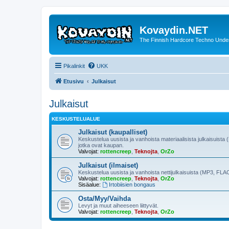
Kovaydin.NET
The Finnish Hardcore Techno Unde
Pikalinkit
UKK
Etusivu
Julkaisut
Julkaisut
KESKUSTELUALUE
Julkaisut (kaupalliset)
Keskustelua uusista ja vanhoista materiaalisista julkaisuista 
jotka ovat kaupan.
Valvojat:
rottencreep
,
Teknojta
,
OrZo
Julkaisut (ilmaiset)
Keskustelua uusista ja vanhoista nettijulkaisuista (MP3, FLAC
Valvojat:
rottencreep
,
Teknojta
,
OrZo
Sisäalue:
Irtobiisien bongaus
Osta/Myy/Vaihda
Levyt ja muut aiheeseen liittyvät.
Valvojat:
rottencreep
,
Teknojta
,
OrZo