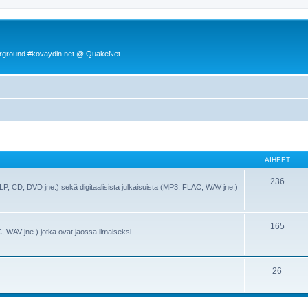
rground #kovaydin.net @ QuakeNet
AIHEET
236
(LP, CD, DVD jne.) sekä digitaalisista julkaisuista (MP3, FLAC, WAV jne.)
165
, WAV jne.) jotka ovat jaossa ilmaiseksi.
26