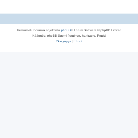
Keskustelufoorumin ohjelmisto
phpBB
® Forum Software © phpBB Limited
Käännös: phpBB Suomi (lurttinen, harritapio, Pettis)
Yksityisyys
|
Ehdot