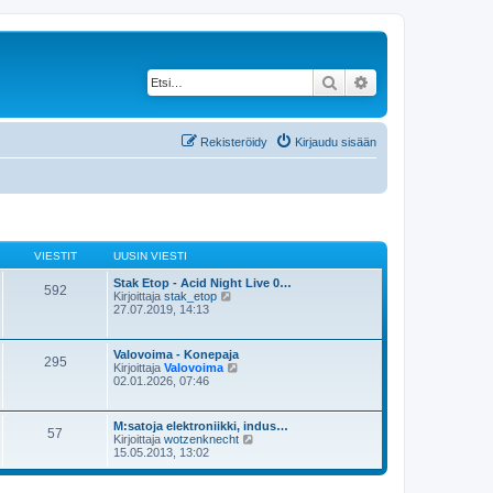
Etsi
Tarkennettu haku
Rekisteröidy
Kirjaudu sisään
VIESTIT
UUSIN VIESTI
Stak Etop - Acid Night Live 0…
592
N
Kirjoittaja
stak_etop
ä
27.07.2019, 14:13
y
t
ä
Valovoima - Konepaja
295
u
N
Kirjoittaja
Valovoima
u
ä
02.01.2026, 07:46
s
y
i
t
n
ä
M:satoja elektroniikki, indus…
v
57
u
N
Kirjoittaja
wotzenknecht
i
u
ä
15.05.2013, 13:02
e
s
y
s
i
t
t
n
ä
i