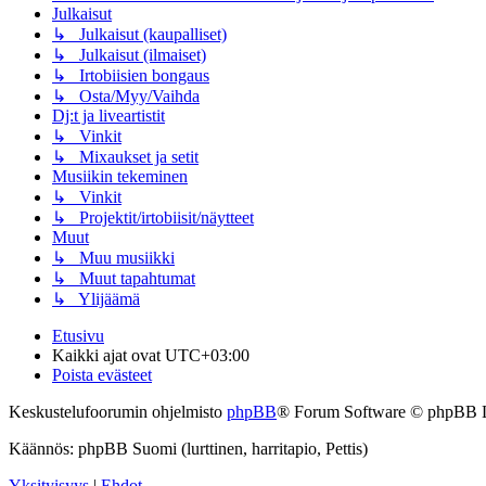
Julkaisut
↳ Julkaisut (kaupalliset)
↳ Julkaisut (ilmaiset)
↳ Irtobiisien bongaus
↳ Osta/Myy/Vaihda
Dj:t ja liveartistit
↳ Vinkit
↳ Mixaukset ja setit
Musiikin tekeminen
↳ Vinkit
↳ Projektit/irtobiisit/näytteet
Muut
↳ Muu musiikki
↳ Muut tapahtumat
↳ Ylijäämä
Etusivu
Kaikki ajat ovat
UTC+03:00
Poista evästeet
Keskustelufoorumin ohjelmisto
phpBB
® Forum Software © phpBB 
Käännös: phpBB Suomi (lurttinen, harritapio, Pettis)
Yksityisyys
|
Ehdot