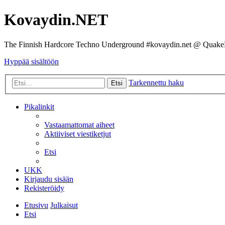
Kovaydin.NET
The Finnish Hardcore Techno Underground #kovaydin.net @ Quake
Hyppää sisältöön
Tarkennettu haku
Etsi
Pikalinkit
Vastaamattomat aiheet
Aktiiviset viestiketjut
Etsi
UKK
Kirjaudu sisään
Rekisteröidy
Etusivu
Julkaisut
Etsi