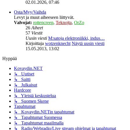
02.01.2026, 07:46
Osta/Myy/Vaihda
Levyt ja muut aiheeseen liittyvät.
Valvojat:
rottencreep
,
Teknojta
,
OrZo
26
Aiheet
57
Viestit
Uusin viesti
M:satoja elektroniikki, indus…
Kirjoittaja
wotzenknecht
Näytä uusin viesti
15.05.2013, 13:02
Hyppää
Kovaydin.NET
↳ Uutiset
↳ Saitti
↳ Julkaisut
Hardcore
↳ Yleistä keskustelua
↳ Suomen Skene
Tapahtumat
↳ Kovaydin.NETin tapahtumat
↳ Tapahtumat Suomessa
↳ Tapahtumat maailmalla
↳ Radio/Webradio/Live stream ohjelmat ja tapahtumat