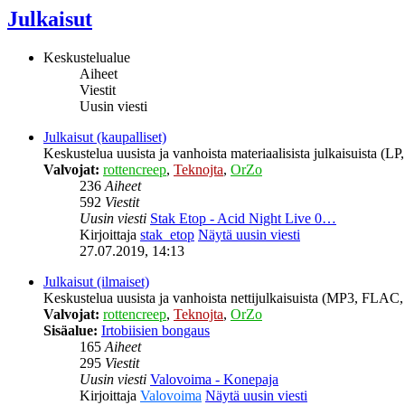
Julkaisut
Keskustelualue
Aiheet
Viestit
Uusin viesti
Julkaisut (kaupalliset)
Keskustelua uusista ja vanhoista materiaalisista julkaisuista (
Valvojat:
rottencreep
,
Teknojta
,
OrZo
236
Aiheet
592
Viestit
Uusin viesti
Stak Etop - Acid Night Live 0…
Kirjoittaja
stak_etop
Näytä uusin viesti
27.07.2019, 14:13
Julkaisut (ilmaiset)
Keskustelua uusista ja vanhoista nettijulkaisuista (MP3, FLAC, 
Valvojat:
rottencreep
,
Teknojta
,
OrZo
Sisäalue:
Irtobiisien bongaus
165
Aiheet
295
Viestit
Uusin viesti
Valovoima - Konepaja
Kirjoittaja
Valovoima
Näytä uusin viesti