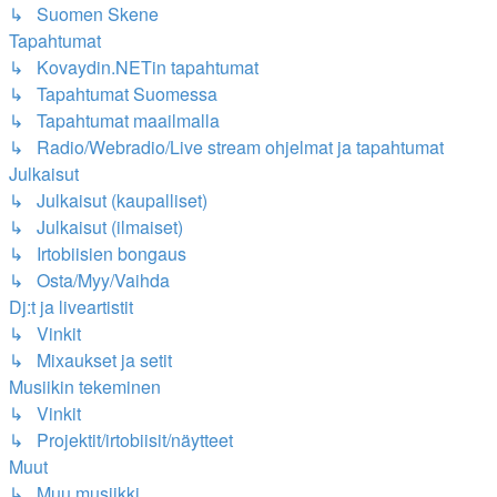
↳ Suomen Skene
Tapahtumat
↳ Kovaydin.NETin tapahtumat
↳ Tapahtumat Suomessa
↳ Tapahtumat maailmalla
↳ Radio/Webradio/Live stream ohjelmat ja tapahtumat
Julkaisut
↳ Julkaisut (kaupalliset)
↳ Julkaisut (ilmaiset)
↳ Irtobiisien bongaus
↳ Osta/Myy/Vaihda
Dj:t ja liveartistit
↳ Vinkit
↳ Mixaukset ja setit
Musiikin tekeminen
↳ Vinkit
↳ Projektit/irtobiisit/näytteet
Muut
↳ Muu musiikki