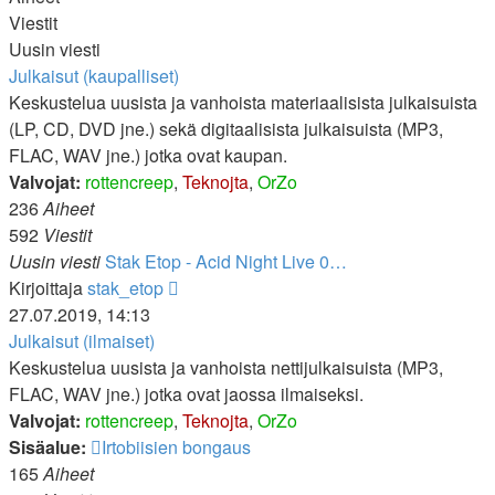
Viestit
Uusin viesti
Julkaisut (kaupalliset)
Keskustelua uusista ja vanhoista materiaalisista julkaisuista
(LP, CD, DVD jne.) sekä digitaalisista julkaisuista (MP3,
FLAC, WAV jne.) jotka ovat kaupan.
Valvojat:
rottencreep
,
Teknojta
,
OrZo
236
Aiheet
592
Viestit
Uusin viesti
Stak Etop - Acid Night Live 0…
Näytä
Kirjoittaja
stak_etop
uusin
27.07.2019, 14:13
viesti
Julkaisut (ilmaiset)
Keskustelua uusista ja vanhoista nettijulkaisuista (MP3,
FLAC, WAV jne.) jotka ovat jaossa ilmaiseksi.
Valvojat:
rottencreep
,
Teknojta
,
OrZo
Sisäalue:
Irtobiisien bongaus
165
Aiheet