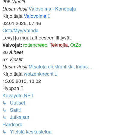
295
Viestit
Uusin viesti
Valovoima - Konepaja
Näytä
Kirjoittaja
Valovoima
uusin
02.01.2026, 07:46
viesti
Osta/Myy/Vaihda
Levyt ja muut aiheeseen liittyvät.
Valvojat:
rottencreep
,
Teknojta
,
OrZo
26
Aiheet
57
Viestit
Uusin viesti
M:satoja elektroniikki, indus…
Näytä
Kirjoittaja
wotzenknecht
uusin
15.05.2013, 13:02
viesti
Hyppää
Kovaydin.NET
↳ Uutiset
↳ Saitti
↳ Julkaisut
Hardcore
↳ Yleistä keskustelua