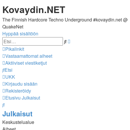
Kovaydin.NET
The Finnish Hardcore Techno Underground #kovaydin.net @
QuakeNet
Hyppää sisältöön
Tarkennettu
Etsi
haku
Pikalinkit
Vastaamattomat aiheet
Aktiiviset viestiketjut
Etsi
UKK
Kirjaudu sisään
Rekisteröidy
Etusivu
Julkaisut
Etsi
Julkaisut
Keskustelualue
Aiheet