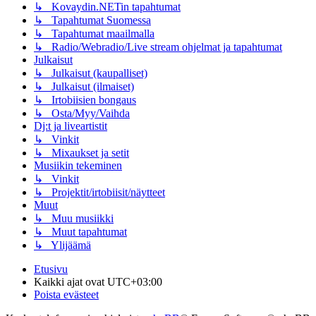
↳ Kovaydin.NETin tapahtumat
↳ Tapahtumat Suomessa
↳ Tapahtumat maailmalla
↳ Radio/Webradio/Live stream ohjelmat ja tapahtumat
Julkaisut
↳ Julkaisut (kaupalliset)
↳ Julkaisut (ilmaiset)
↳ Irtobiisien bongaus
↳ Osta/Myy/Vaihda
Dj:t ja liveartistit
↳ Vinkit
↳ Mixaukset ja setit
Musiikin tekeminen
↳ Vinkit
↳ Projektit/irtobiisit/näytteet
Muut
↳ Muu musiikki
↳ Muut tapahtumat
↳ Ylijäämä
Etusivu
Kaikki ajat ovat
UTC+03:00
Poista evästeet