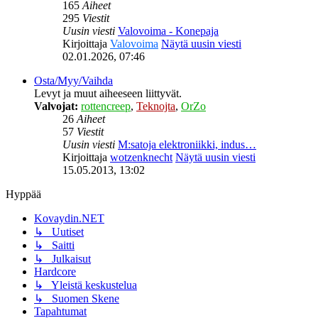
165
Aiheet
295
Viestit
Uusin viesti
Valovoima - Konepaja
Kirjoittaja
Valovoima
Näytä uusin viesti
02.01.2026, 07:46
Osta/Myy/Vaihda
Levyt ja muut aiheeseen liittyvät.
Valvojat:
rottencreep
,
Teknojta
,
OrZo
26
Aiheet
57
Viestit
Uusin viesti
M:satoja elektroniikki, indus…
Kirjoittaja
wotzenknecht
Näytä uusin viesti
15.05.2013, 13:02
Hyppää
Kovaydin.NET
↳ Uutiset
↳ Saitti
↳ Julkaisut
Hardcore
↳ Yleistä keskustelua
↳ Suomen Skene
Tapahtumat