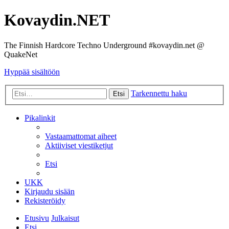
Kovaydin.NET
The Finnish Hardcore Techno Underground #kovaydin.net @
QuakeNet
Hyppää sisältöön
Tarkennettu haku
Etsi
Pikalinkit
Vastaamattomat aiheet
Aktiiviset viestiketjut
Etsi
UKK
Kirjaudu sisään
Rekisteröidy
Etusivu
Julkaisut
Etsi