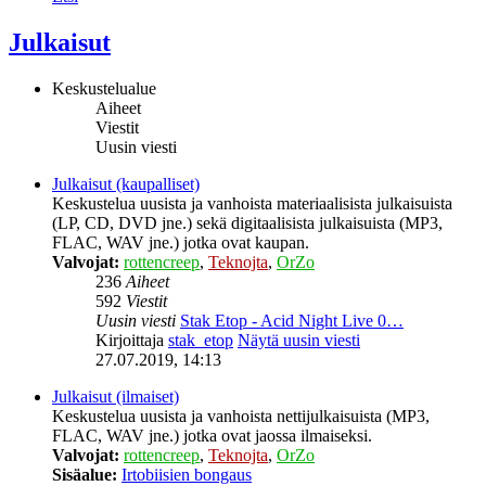
Julkaisut
Keskustelualue
Aiheet
Viestit
Uusin viesti
Julkaisut (kaupalliset)
Keskustelua uusista ja vanhoista materiaalisista julkaisuista
(LP, CD, DVD jne.) sekä digitaalisista julkaisuista (MP3,
FLAC, WAV jne.) jotka ovat kaupan.
Valvojat:
rottencreep
,
Teknojta
,
OrZo
236
Aiheet
592
Viestit
Uusin viesti
Stak Etop - Acid Night Live 0…
Kirjoittaja
stak_etop
Näytä uusin viesti
27.07.2019, 14:13
Julkaisut (ilmaiset)
Keskustelua uusista ja vanhoista nettijulkaisuista (MP3,
FLAC, WAV jne.) jotka ovat jaossa ilmaiseksi.
Valvojat:
rottencreep
,
Teknojta
,
OrZo
Sisäalue:
Irtobiisien bongaus