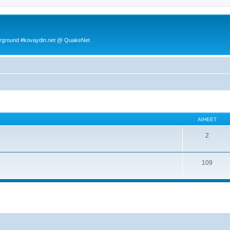
rground #kovaydin.net @ QuakeNet
AIHEET
2
109