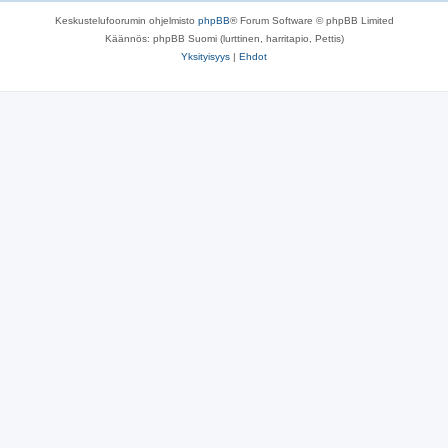
Keskustelufoorumin ohjelmisto
phpBB
® Forum Software © phpBB Limited
Käännös: phpBB Suomi (lurttinen, harritapio, Pettis)
Yksityisyys
|
Ehdot