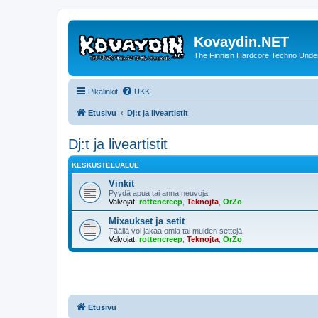
Kovaydin.NET
The Finnish Hardcore Techno Unde
Pikalinkit
UKK
Etusivu
Dj:t ja liveartistit
Dj:t ja liveartistit
KESKUSTELUALUE
Vinkit
Pyydä apua tai anna neuvoja.
Valvojat:
rottencreep
,
Teknojta
,
OrZo
Mixaukset ja setit
Täällä voi jakaa omia tai muiden settejä.
Valvojat:
rottencreep
,
Teknojta
,
OrZo
Etusivu