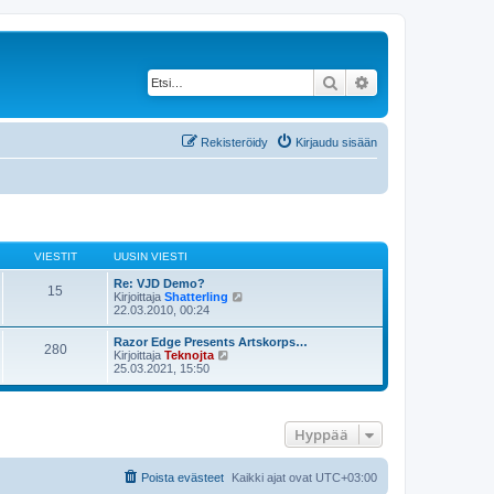
Etsi
Tarkennettu haku
Rekisteröidy
Kirjaudu sisään
VIESTIT
UUSIN VIESTI
Re: VJD Demo?
15
N
Kirjoittaja
Shatterling
ä
22.03.2010, 00:24
y
t
Razor Edge Presents Artskorps…
280
ä
N
Kirjoittaja
Teknojta
u
ä
25.03.2021, 15:50
u
y
s
t
i
ä
n
u
v
Hyppää
u
i
s
e
i
s
n
Poista evästeet
Kaikki ajat ovat
UTC+03:00
t
v
i