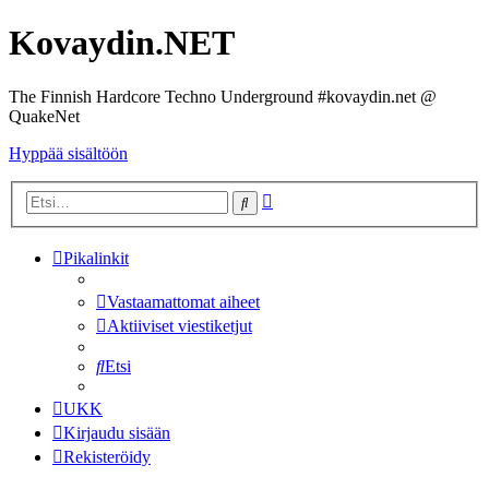
Kovaydin.NET
The Finnish Hardcore Techno Underground #kovaydin.net @
QuakeNet
Hyppää sisältöön
Tarkennettu
Etsi
haku
Pikalinkit
Vastaamattomat aiheet
Aktiiviset viestiketjut
Etsi
UKK
Kirjaudu sisään
Rekisteröidy