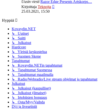
Uusin viesti
Razor Edge Presents Artskorps…
Näytä
Kirjoittaja
Teknojta
uusin
25.03.2021, 15:50
viesti
Hyppää
Kovaydin.NET
↳ Uutiset
↳ Saitti
↳ Julkaisut
Hardcore
↳ Yleistä keskustelua
↳ Suomen Skene
Tapahtumat
↳ Kovaydin.NETin tapahtumat
↳ Tapahtumat Suomessa
↳ Tapahtumat maailmalla
↳ Radio/Webradio/Live stream ohjelmat ja tapahtumat
Julkaisut
↳ Julkaisut (kaupalliset)
↳ Julkaisut (ilmaiset)
↳ Irtobiisien bongaus
↳ Osta/Myy/Vaihda
Dj:t ja liveartistit