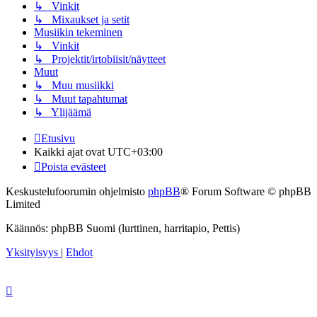
↳ Vinkit
↳ Mixaukset ja setit
Musiikin tekeminen
↳ Vinkit
↳ Projektit/irtobiisit/näytteet
Muut
↳ Muu musiikki
↳ Muut tapahtumat
↳ Ylijäämä
Etusivu
Kaikki ajat ovat
UTC+03:00
Poista evästeet
Keskustelufoorumin ohjelmisto
phpBB
® Forum Software © phpBB
Limited
Käännös: phpBB Suomi (lurttinen, harritapio, Pettis)
Yksityisyys
|
Ehdot