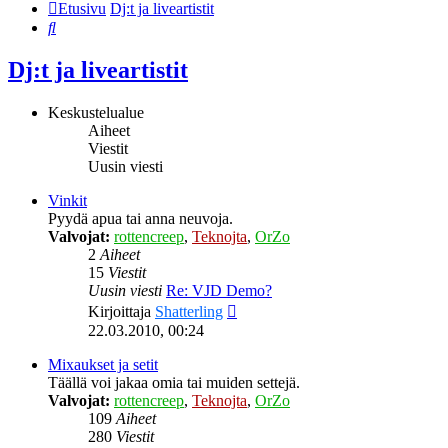
Etusivu
Dj:t ja liveartistit
Etsi
Dj:t ja liveartistit
Keskustelualue
Aiheet
Viestit
Uusin viesti
Vinkit
Pyydä apua tai anna neuvoja.
Valvojat:
rottencreep
,
Teknojta
,
OrZo
2
Aiheet
15
Viestit
Uusin viesti
Re: VJD Demo?
Näytä
Kirjoittaja
Shatterling
uusin
22.03.2010, 00:24
viesti
Mixaukset ja setit
Täällä voi jakaa omia tai muiden settejä.
Valvojat:
rottencreep
,
Teknojta
,
OrZo
109
Aiheet
280
Viestit