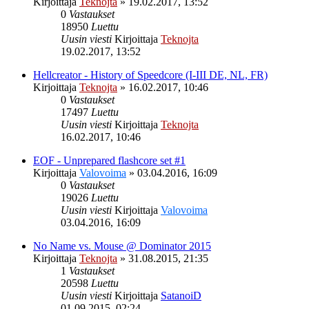
Kirjoittaja
Teknojta
»
19.02.2017, 13:52
0
Vastaukset
18950
Luettu
Uusin viesti
Kirjoittaja
Teknojta
19.02.2017, 13:52
Hellcreator - History of Speedcore (I-III DE, NL, FR)
Kirjoittaja
Teknojta
»
16.02.2017, 10:46
0
Vastaukset
17497
Luettu
Uusin viesti
Kirjoittaja
Teknojta
16.02.2017, 10:46
EOF - Unprepared flashcore set #1
Kirjoittaja
Valovoima
»
03.04.2016, 16:09
0
Vastaukset
19026
Luettu
Uusin viesti
Kirjoittaja
Valovoima
03.04.2016, 16:09
No Name vs. Mouse @ Dominator 2015
Kirjoittaja
Teknojta
»
31.08.2015, 21:35
1
Vastaukset
20598
Luettu
Uusin viesti
Kirjoittaja
SatanoiD
01.09.2015, 02:24