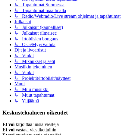
↳ Tapahtumat Suomessa
↳ Tapahtumat maailmalla
↳ Radio/Webradio/Live stream ohjelmat ja tapahtumat
Julkaisut
↳ Julkaisut (kaupalliset)
↳ Julkaisut (ilmaiset)
↳ Irtobiisien bongaus
↳ Osta/Myy/Vaihda
Dj:t ja liveartistit
↳ Vinkit
↳ Mixaukset ja setit
Musiikin tekeminen
↳ Vinkit
↳ Projektit/irtobiisit/näytteet
Muut
↳ Muu musiikki
↳ Muut tapahtumat
↳ Ylijäämä
Keskustelualueen oikeudet
Et voi
kirjoittaa uusia viestejä
Et voi
vastata viestiketjuihin