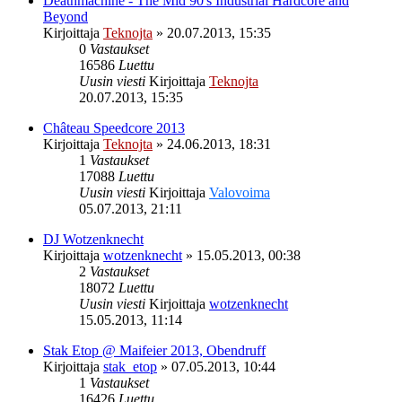
Deathmachine - The Mid 90's Industrial Hardcore and
Beyond
Kirjoittaja
Teknojta
»
20.07.2013, 15:35
0
Vastaukset
16586
Luettu
Uusin viesti
Kirjoittaja
Teknojta
20.07.2013, 15:35
Château Speedcore 2013
Kirjoittaja
Teknojta
»
24.06.2013, 18:31
1
Vastaukset
17088
Luettu
Uusin viesti
Kirjoittaja
Valovoima
05.07.2013, 21:11
DJ Wotzenknecht
Kirjoittaja
wotzenknecht
»
15.05.2013, 00:38
2
Vastaukset
18072
Luettu
Uusin viesti
Kirjoittaja
wotzenknecht
15.05.2013, 11:14
Stak Etop @ Maifeier 2013, Obendruff
Kirjoittaja
stak_etop
»
07.05.2013, 10:44
1
Vastaukset
16426
Luettu