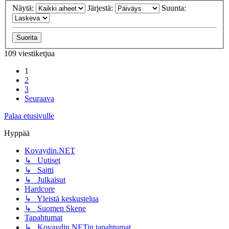
Näytä:
Järjestä:
Suunta:
109 viestiketjua
1
2
3
Seuraava
Palaa etusivulle
Hyppää
Kovaydin.NET
↳ Uutiset
↳ Saitti
↳ Julkaisut
Hardcore
↳ Yleistä keskustelua
↳ Suomen Skene
Tapahtumat
↳ Kovaydin.NETin tapahtumat