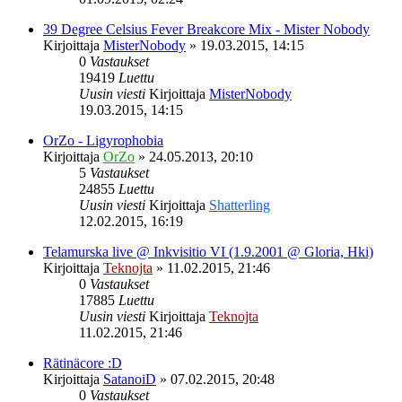
39 Degree Celsius Fever Breakcore Mix - Mister Nobody
Kirjoittaja
MisterNobody
»
19.03.2015, 14:15
0
Vastaukset
19419
Luettu
Uusin viesti
Kirjoittaja
MisterNobody
19.03.2015, 14:15
OrZo - Ligyrophobia
Kirjoittaja
OrZo
»
24.05.2013, 20:10
5
Vastaukset
24855
Luettu
Uusin viesti
Kirjoittaja
Shatterling
12.02.2015, 16:19
Telamurska live @ Inkvisitio VI (1.9.2001 @ Gloria, Hki)
Kirjoittaja
Teknojta
»
11.02.2015, 21:46
0
Vastaukset
17885
Luettu
Uusin viesti
Kirjoittaja
Teknojta
11.02.2015, 21:46
Rätinäcore :D
Kirjoittaja
SatanoiD
»
07.02.2015, 20:48
0
Vastaukset