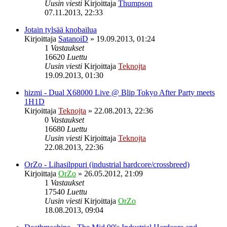
Uusin viesti
Kirjoittaja
Thumpson
07.11.2013, 22:33
Jotain tylsää knobailua
Kirjoittaja
SatanoiD
»
19.09.2013, 01:24
1
Vastaukset
16620
Luettu
Uusin viesti
Kirjoittaja
Teknojta
19.09.2013, 01:30
hizmi - Dual X68000 Live @ Blip Tokyo After Party meets
1H1D
Kirjoittaja
Teknojta
»
22.08.2013, 22:36
0
Vastaukset
16680
Luettu
Uusin viesti
Kirjoittaja
Teknojta
22.08.2013, 22:36
OrZo - Lihasilppuri (industrial hardcore/crossbreed)
Kirjoittaja
OrZo
»
26.05.2012, 21:09
1
Vastaukset
17540
Luettu
Uusin viesti
Kirjoittaja
OrZo
18.08.2013, 09:04