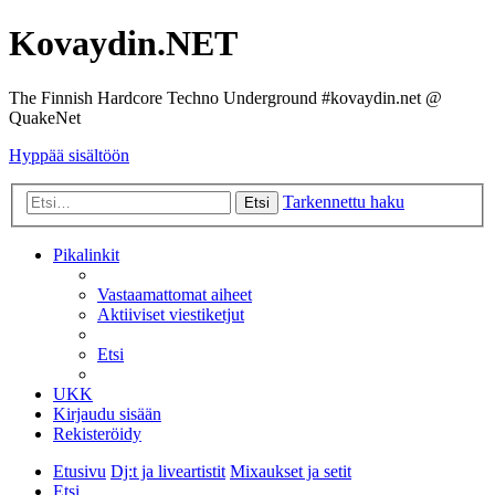
Kovaydin.NET
The Finnish Hardcore Techno Underground #kovaydin.net @
QuakeNet
Hyppää sisältöön
Tarkennettu haku
Etsi
Pikalinkit
Vastaamattomat aiheet
Aktiiviset viestiketjut
Etsi
UKK
Kirjaudu sisään
Rekisteröidy
Etusivu
Dj:t ja liveartistit
Mixaukset ja setit
Etsi