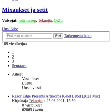
Mixaukset ja setit
Valvojat:
rottencreep
,
Teknojta
,
OrZo
Uusi Aihe
Tarkennettu haku
Etsi
109 viestiketjua
1
2
3
Seuraava
Aiheet
Vastaukset
Luettu
Uusin viesti
Razor Edge Presents Artskorps K-net Label (2021 Mix)
Kirjoittaja
Teknojta
»
25.03.2021, 15:50
0
Vastaukset
62065
Luettu