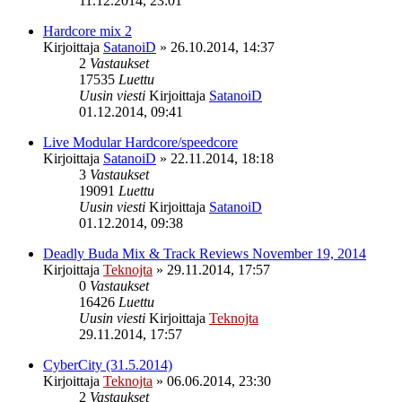
11.12.2014, 23:01
Hardcore mix 2
Kirjoittaja
SatanoiD
»
26.10.2014, 14:37
2
Vastaukset
17535
Luettu
Uusin viesti
Kirjoittaja
SatanoiD
01.12.2014, 09:41
Live Modular Hardcore/speedcore
Kirjoittaja
SatanoiD
»
22.11.2014, 18:18
3
Vastaukset
19091
Luettu
Uusin viesti
Kirjoittaja
SatanoiD
01.12.2014, 09:38
Deadly Buda Mix & Track Reviews November 19, 2014
Kirjoittaja
Teknojta
»
29.11.2014, 17:57
0
Vastaukset
16426
Luettu
Uusin viesti
Kirjoittaja
Teknojta
29.11.2014, 17:57
CyberCity (31.5.2014)
Kirjoittaja
Teknojta
»
06.06.2014, 23:30
2
Vastaukset