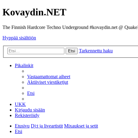
Kovaydin.NET
The Finnish Hardcore Techno Underground #kovaydin.net @ Quake
Hyppää sisältöön
Tarkennettu haku
Etsi
Pikalinkit
Vastaamattomat aiheet
Aktiiviset viestiketjut
Etsi
UKK
Kirjaudu sisään
Rekisteröidy
Etusivu
Dj:t ja liveartistit
Mixaukset ja setit
Etsi