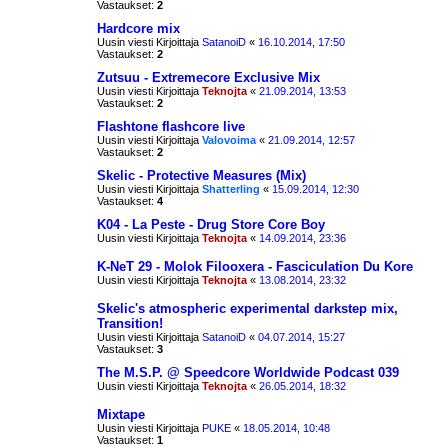
Vastaukset:
2
Hardcore mix
Uusin viesti Kirjoittaja
SatanoiD
«
16.10.2014, 17:50
Vastaukset:
2
Zutsuu - Extremecore Exclusive Mix
Uusin viesti Kirjoittaja
Teknojta
«
21.09.2014, 13:53
Vastaukset:
2
Flashtone flashcore live
Uusin viesti Kirjoittaja
Valovoima
«
21.09.2014, 12:57
Vastaukset:
2
Skelic - Protective Measures (Mix)
Uusin viesti Kirjoittaja
Shatterling
«
15.09.2014, 12:30
Vastaukset:
4
K04 - La Peste - Drug Store Core Boy
Uusin viesti Kirjoittaja
Teknojta
«
14.09.2014, 23:36
K-NeT 29 - Molok Filooxera - Fasciculation Du Kore
Uusin viesti Kirjoittaja
Teknojta
«
13.08.2014, 23:32
Skelic's atmospheric experimental darkstep mix,
Transition!
Uusin viesti Kirjoittaja
SatanoiD
«
04.07.2014, 15:27
Vastaukset:
3
The M.S.P. @ Speedcore Worldwide Podcast 039
Uusin viesti Kirjoittaja
Teknojta
«
26.05.2014, 18:32
Mixtape
Uusin viesti Kirjoittaja
PUKE
«
18.05.2014, 10:48
Vastaukset:
1