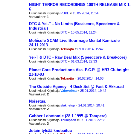
NIGHT TERROR RECORDINGS 100TH RELEASE MIX 1-
6
Uusin viesti Kirjoittaja
PUKE
«
15.05.2014, 11:54
Vastaukset:
1
DTC & Yei-T - No Limits (Breakcore, Speedcore &
Industrial)
Uusin viesti Kirjoittaja
DTC
«
15.05.2014, 11:24
Molécule SCAM Live Bourinage Mental Kamizole
24.11.2013
Uusin viesti Kirjoittaja
Teknojta
«
09.03.2014, 15:47
Yei-T & DTC - Raw Deal Mix (Speedcore & Breakcore)
Uusin viesti Kirjoittaja
DTC
«
01.03.2014, 22:33
Planet Core Productions Aka. P.C.P. @ HR3 Clubnight
23-10-93
Uusin viesti Kirjoittaja
Teknojta
«
20.02.2014, 14:03
The Outside Agency - 4 Deck Set @ Fast & Akkurad
Uusin viesti Kirjoittaja
Valovoima
«
25.01.2014, 19:42
Vastaukset:
2
Noisetus.
Uusin viesti Kirjoittaja
stak_etop
«
24.01.2014, 20:41
Vastaukset:
2
Gabber Lobotomie (28.1.1995 @ Tampere)
Uusin viesti Kirjoittaja
Thumpson
«
07.11.2013, 22:33
Vastaukset:
3
Jotain tylsää knobailua