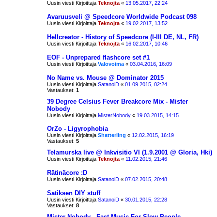
Uusin viesti Kirjoittaja
Teknojta
«
13.05.2017, 22:24
Avaruusveli @ Speedcore Worldwide Podcast 098
Uusin viesti Kirjoittaja
Teknojta
«
19.02.2017, 13:52
Hellcreator - History of Speedcore (I-III DE, NL, FR)
Uusin viesti Kirjoittaja
Teknojta
«
16.02.2017, 10:46
EOF - Unprepared flashcore set #1
Uusin viesti Kirjoittaja
Valovoima
«
03.04.2016, 16:09
No Name vs. Mouse @ Dominator 2015
Uusin viesti Kirjoittaja
SatanoiD
«
01.09.2015, 02:24
Vastaukset:
1
39 Degree Celsius Fever Breakcore Mix - Mister
Nobody
Uusin viesti Kirjoittaja
MisterNobody
«
19.03.2015, 14:15
OrZo - Ligyrophobia
Uusin viesti Kirjoittaja
Shatterling
«
12.02.2015, 16:19
Vastaukset:
5
Telamurska live @ Inkvisitio VI (1.9.2001 @ Gloria, Hki)
Uusin viesti Kirjoittaja
Teknojta
«
11.02.2015, 21:46
Rätinäcore :D
Uusin viesti Kirjoittaja
SatanoiD
«
07.02.2015, 20:48
Satiksen DIY stuff
Uusin viesti Kirjoittaja
SatanoiD
«
30.01.2015, 22:28
Vastaukset:
8
Mister Nobody - Fast Music For Slow People