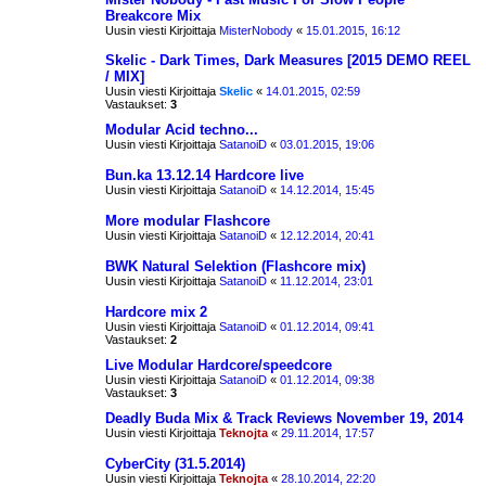
Breakcore Mix
Uusin viesti Kirjoittaja
MisterNobody
«
15.01.2015, 16:12
Skelic - Dark Times, Dark Measures [ 2015 DEMO REEL
/ MIX ]
Uusin viesti Kirjoittaja
Skelic
«
14.01.2015, 02:59
Vastaukset:
3
Modular Acid techno...
Uusin viesti Kirjoittaja
SatanoiD
«
03.01.2015, 19:06
Bun.ka 13.12.14 Hardcore live
Uusin viesti Kirjoittaja
SatanoiD
«
14.12.2014, 15:45
More modular Flashcore
Uusin viesti Kirjoittaja
SatanoiD
«
12.12.2014, 20:41
BWK Natural Selektion (Flashcore mix)
Uusin viesti Kirjoittaja
SatanoiD
«
11.12.2014, 23:01
Hardcore mix 2
Uusin viesti Kirjoittaja
SatanoiD
«
01.12.2014, 09:41
Vastaukset:
2
Live Modular Hardcore/speedcore
Uusin viesti Kirjoittaja
SatanoiD
«
01.12.2014, 09:38
Vastaukset:
3
Deadly Buda Mix & Track Reviews November 19, 2014
Uusin viesti Kirjoittaja
Teknojta
«
29.11.2014, 17:57
CyberCity (31.5.2014)
Uusin viesti Kirjoittaja
Teknojta
«
28.10.2014, 22:20