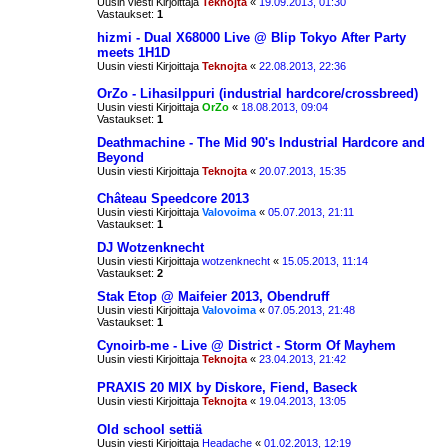
Uusin viesti Kirjoittaja
Teknojta
«
19.09.2013, 01:30
Vastaukset:
1
hizmi - Dual X68000 Live @ Blip Tokyo After Party
meets 1H1D
Uusin viesti Kirjoittaja
Teknojta
«
22.08.2013, 22:36
OrZo - Lihasilppuri (industrial hardcore/crossbreed)
Uusin viesti Kirjoittaja
OrZo
«
18.08.2013, 09:04
Vastaukset:
1
Deathmachine - The Mid 90's Industrial Hardcore and
Beyond
Uusin viesti Kirjoittaja
Teknojta
«
20.07.2013, 15:35
Château Speedcore 2013
Uusin viesti Kirjoittaja
Valovoima
«
05.07.2013, 21:11
Vastaukset:
1
DJ Wotzenknecht
Uusin viesti Kirjoittaja
wotzenknecht
«
15.05.2013, 11:14
Vastaukset:
2
Stak Etop @ Maifeier 2013, Obendruff
Uusin viesti Kirjoittaja
Valovoima
«
07.05.2013, 21:48
Vastaukset:
1
Cynoirb-me - Live @ District - Storm Of Mayhem
Uusin viesti Kirjoittaja
Teknojta
«
23.04.2013, 21:42
PRAXIS 20 MIX by Diskore, Fiend, Baseck
Uusin viesti Kirjoittaja
Teknojta
«
19.04.2013, 13:05
Old school settiä
Uusin viesti Kirjoittaja
Headache
«
01.02.2013, 12:19