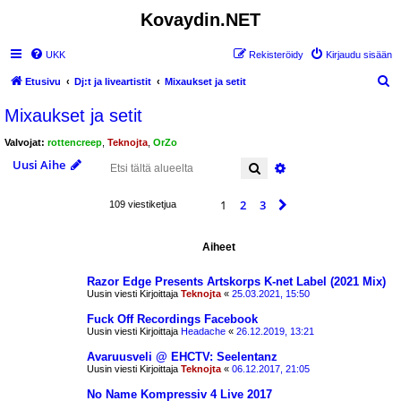
Kovaydin.NET
UKK
Rekisteröidy
Kirjaudu sisään
E
Etusivu
Dj:t ja liveartistit
Mixaukset ja setit
t
Mixaukset ja setit
s
Valvojat:
rottencreep
,
Teknojta
,
OrZo
i
Uusi Aihe
Etsi
Tarkennettu haku
1
2
3
Seuraava
109 viestiketjua
Aiheet
Razor Edge Presents Artskorps K-net Label (2021 Mix)
Uusin viesti Kirjoittaja
Teknojta
«
25.03.2021, 15:50
Fuck Off Recordings Facebook
Uusin viesti Kirjoittaja
Headache
«
26.12.2019, 13:21
Avaruusveli @ EHCTV: Seelentanz
Uusin viesti Kirjoittaja
Teknojta
«
06.12.2017, 21:05
No Name Kompressiv 4 Live 2017