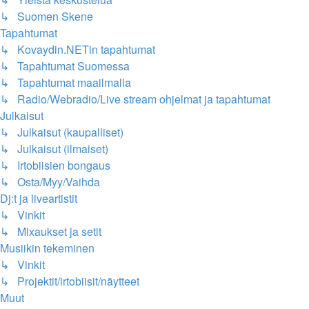
↳ Suomen Skene
Tapahtumat
↳ Kovaydin.NETin tapahtumat
↳ Tapahtumat Suomessa
↳ Tapahtumat maailmalla
↳ Radio/Webradio/Live stream ohjelmat ja tapahtumat
Julkaisut
↳ Julkaisut (kaupalliset)
↳ Julkaisut (ilmaiset)
↳ Irtobiisien bongaus
↳ Osta/Myy/Vaihda
Dj:t ja liveartistit
↳ Vinkit
↳ Mixaukset ja setit
Musiikin tekeminen
↳ Vinkit
↳ Projektit/irtobiisit/näytteet
Muut