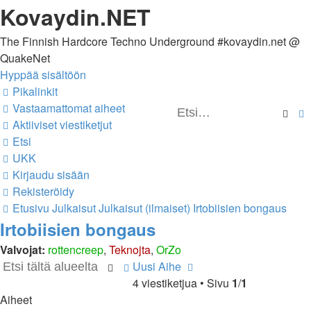
Kovaydin.NET
The Finnish Hardcore Techno Underground #kovaydin.net @
QuakeNet
Hyppää sisältöön
Pikalinkit
Vastaamattomat aiheet
Ets
Aktiiviset viestiketjut
Etsi
UKK
Kirjaudu sisään
Rekisteröidy
Etusivu
Julkaisut
Julkaisut (ilmaiset)
Irtobiisien bongaus
Irtobiisien bongaus
Valvojat:
rottencreep
,
Teknojta
,
OrZo
Uusi Aihe
Etsi
Tarkennettu
4 viestiketjua • Sivu
1
/
1
haku
Aiheet