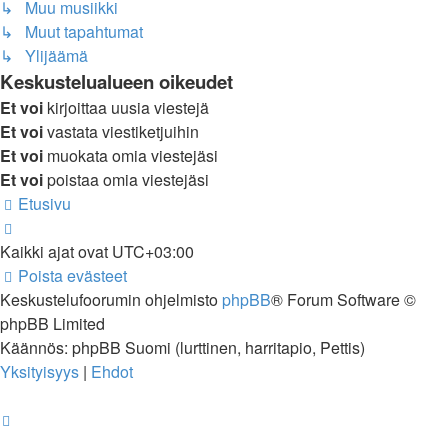
↳ Muu musiikki
↳ Muut tapahtumat
↳ Ylijäämä
Keskustelualueen oikeudet
Et voi
kirjoittaa uusia viestejä
Et voi
vastata viestiketjuihin
Et voi
muokata omia viestejäsi
Et voi
poistaa omia viestejäsi
Etusivu
Kaikki ajat ovat
UTC+03:00
Poista evästeet
Keskustelufoorumin ohjelmisto
phpBB
® Forum Software ©
phpBB Limited
Käännös: phpBB Suomi (lurttinen, harritapio, Pettis)
Yksityisyys
|
Ehdot