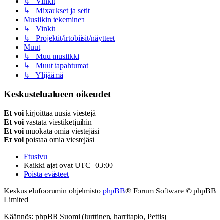
↳ Vinkit
↳ Mixaukset ja setit
Musiikin tekeminen
↳ Vinkit
↳ Projektit/irtobiisit/näytteet
Muut
↳ Muu musiikki
↳ Muut tapahtumat
↳ Ylijäämä
Keskustelualueen oikeudet
Et voi
kirjoittaa uusia viestejä
Et voi
vastata viestiketjuihin
Et voi
muokata omia viestejäsi
Et voi
poistaa omia viestejäsi
Etusivu
Kaikki ajat ovat
UTC+03:00
Poista evästeet
Keskustelufoorumin ohjelmisto
phpBB
® Forum Software © phpBB
Limited
Käännös: phpBB Suomi (lurttinen, harritapio, Pettis)