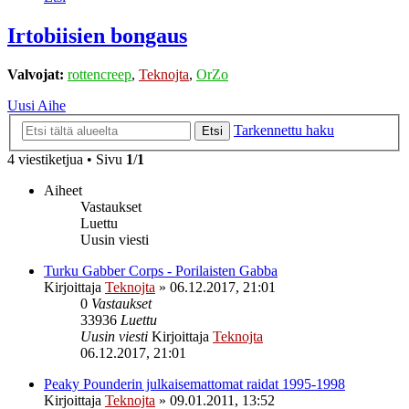
Irtobiisien bongaus
Valvojat:
rottencreep
,
Teknojta
,
OrZo
Uusi Aihe
Tarkennettu haku
Etsi
4 viestiketjua • Sivu
1
/
1
Aiheet
Vastaukset
Luettu
Uusin viesti
Turku Gabber Corps - Porilaisten Gabba
Kirjoittaja
Teknojta
»
06.12.2017, 21:01
0
Vastaukset
33936
Luettu
Uusin viesti
Kirjoittaja
Teknojta
06.12.2017, 21:01
Peaky Pounderin julkaisemattomat raidat 1995-1998
Kirjoittaja
Teknojta
»
09.01.2011, 13:52