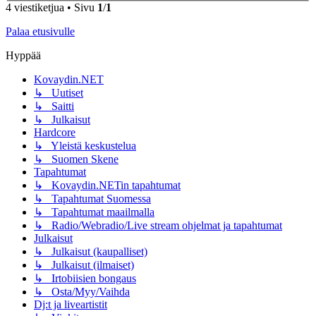
4 viestiketjua • Sivu
1
/
1
Palaa etusivulle
Hyppää
Kovaydin.NET
↳ Uutiset
↳ Saitti
↳ Julkaisut
Hardcore
↳ Yleistä keskustelua
↳ Suomen Skene
Tapahtumat
↳ Kovaydin.NETin tapahtumat
↳ Tapahtumat Suomessa
↳ Tapahtumat maailmalla
↳ Radio/Webradio/Live stream ohjelmat ja tapahtumat
Julkaisut
↳ Julkaisut (kaupalliset)
↳ Julkaisut (ilmaiset)
↳ Irtobiisien bongaus
↳ Osta/Myy/Vaihda
Dj:t ja liveartistit