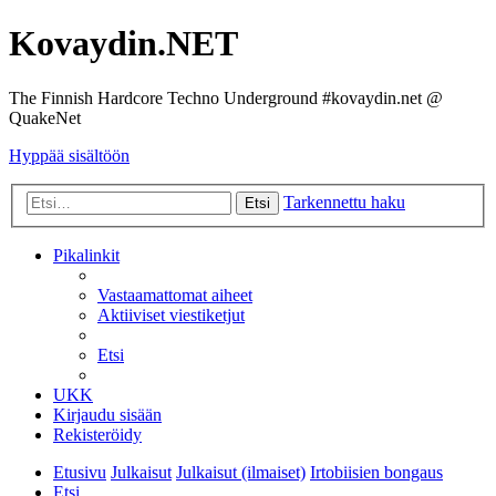
Kovaydin.NET
The Finnish Hardcore Techno Underground #kovaydin.net @
QuakeNet
Hyppää sisältöön
Tarkennettu haku
Etsi
Pikalinkit
Vastaamattomat aiheet
Aktiiviset viestiketjut
Etsi
UKK
Kirjaudu sisään
Rekisteröidy
Etusivu
Julkaisut
Julkaisut (ilmaiset)
Irtobiisien bongaus
Etsi