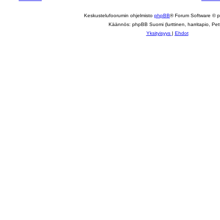
Keskustelufoorumin ohjelmisto
phpBB
® Forum Software © 
Käännös: phpBB Suomi (lurttinen, harritapio, Pett
Yksityisyys
|
Ehdot