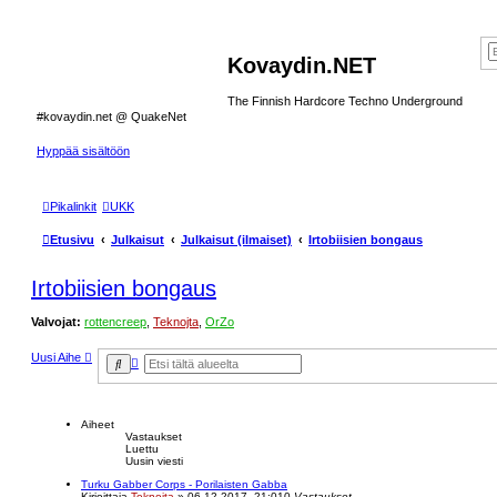
Kovaydin.NET
The Finnish Hardcore Techno Underground
#kovaydin.net @ QuakeNet
Hyppää sisältöön
Pikalinkit
UKK
Etusivu
Julkaisut
Julkaisut (ilmaiset)
Irtobiisien bongaus
Irtobiisien bongaus
Valvojat:
rottencreep
,
Teknojta
,
OrZo
Uusi Aihe
T
E
a
t
r
s
k
i
e
Aiheet
n
Vastaukset
n
Luettu
e
Uusin viesti
t
t
Turku Gabber Corps - Porilaisten Gabba
u
Kirjoittaja
Teknojta
»
06.12.2017, 21:01
0
Vastaukset