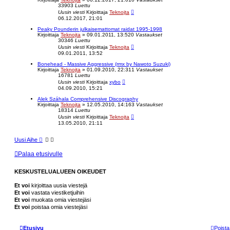
h
33903
Luettu
a
Uusin viesti
Kirjoittaja
Teknojta
k
06.12.2017, 21:01
u
Peaky Pounderin julkaisemattomat raidat 1995-1998
Kirjoittaja
Teknojta
»
09.01.2011, 13:52
0
Vastaukset
30346
Luettu
Uusin viesti
Kirjoittaja
Teknojta
09.01.2011, 13:52
Bonehead - Massive Aggressive (rmx by Nawoto Suzuki)
Kirjoittaja
Teknojta
»
01.09.2010, 22:31
1
Vastaukset
16781
Luettu
Uusin viesti
Kirjoittaja
xybo
04.09.2010, 15:21
Alek Száhala Comprehensive Discography
Kirjoittaja
Teknojta
»
12.05.2010, 14:16
3
Vastaukset
18314
Luettu
Uusin viesti
Kirjoittaja
Teknojta
13.05.2010, 21:11
Uusi Aihe
Palaa etusivulle
KESKUSTELUALUEEN OIKEUDET
Et voi
kirjoittaa uusia viestejä
Et voi
vastata viestiketjuihin
Et voi
muokata omia viestejäsi
Et voi
poistaa omia viestejäsi
Etusivu
Poista