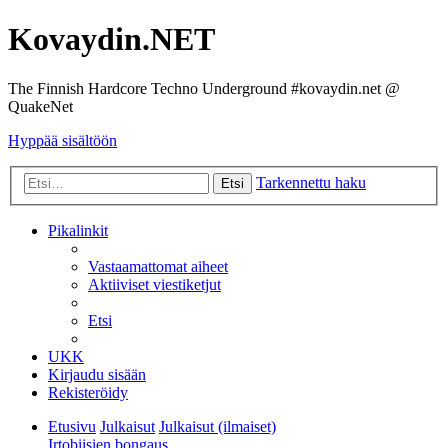
Kovaydin.NET
The Finnish Hardcore Techno Underground #kovaydin.net @
QuakeNet
Hyppää sisältöön
Tarkennettu haku
Etsi
Pikalinkit
Vastaamattomat aiheet
Aktiiviset viestiketjut
Etsi
UKK
Kirjaudu sisään
Rekisteröidy
Etusivu
Julkaisut
Julkaisut (ilmaiset)
Irtobiisien bongaus