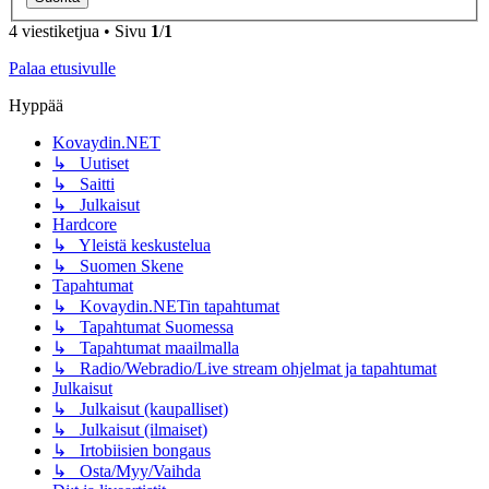
4 viestiketjua • Sivu
1
/
1
Palaa etusivulle
Hyppää
Kovaydin.NET
↳ Uutiset
↳ Saitti
↳ Julkaisut
Hardcore
↳ Yleistä keskustelua
↳ Suomen Skene
Tapahtumat
↳ Kovaydin.NETin tapahtumat
↳ Tapahtumat Suomessa
↳ Tapahtumat maailmalla
↳ Radio/Webradio/Live stream ohjelmat ja tapahtumat
Julkaisut
↳ Julkaisut (kaupalliset)
↳ Julkaisut (ilmaiset)
↳ Irtobiisien bongaus
↳ Osta/Myy/Vaihda