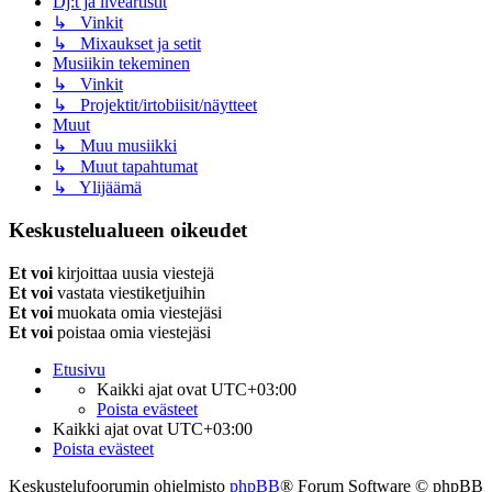
Dj:t ja liveartistit
↳ Vinkit
↳ Mixaukset ja setit
Musiikin tekeminen
↳ Vinkit
↳ Projektit/irtobiisit/näytteet
Muut
↳ Muu musiikki
↳ Muut tapahtumat
↳ Ylijäämä
Keskustelualueen oikeudet
Et voi
kirjoittaa uusia viestejä
Et voi
vastata viestiketjuihin
Et voi
muokata omia viestejäsi
Et voi
poistaa omia viestejäsi
Etusivu
Kaikki ajat ovat
UTC+03:00
Poista evästeet
Kaikki ajat ovat
UTC+03:00
Poista evästeet
Keskustelufoorumin ohjelmisto
phpBB
® Forum Software © phpBB