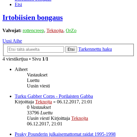
Etsi
Irtobiisien bongaus
Valvojat:
rottencreep
,
Teknojta
,
OrZo
Uusi Aihe
Tarkennettu haku
Etsi
4 viestiketjua • Sivu
1
/
1
Aiheet
Vastaukset
Luettu
Uusin viesti
Turku Gabber Corps - Porilaisten Gabba
Kirjoittaja
Teknojta
»
06.12.2017, 21:01
0
Vastaukset
33796
Luettu
Uusin viesti
Kirjoittaja
Teknojta
06.12.2017, 21:01
Peaky Pounderin julkaisemattomat raidat 1995-1998