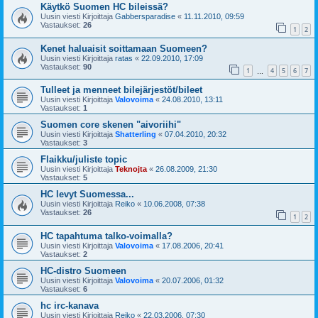
Käytkö Suomen HC bileissä?
Uusin viesti Kirjoittaja
Gabbersparadise
«
11.11.2010, 09:59
Vastaukset:
26
1
2
Kenet haluaisit soittamaan Suomeen?
Uusin viesti Kirjoittaja
ratas
«
22.09.2010, 17:09
Vastaukset:
90
1
4
5
6
7
…
Tulleet ja menneet bilejärjestöt/bileet
Uusin viesti Kirjoittaja
Valovoima
«
24.08.2010, 13:11
Vastaukset:
1
Suomen core skenen "aivoriihi"
Uusin viesti Kirjoittaja
Shatterling
«
07.04.2010, 20:32
Vastaukset:
3
Flaikku/juliste topic
Uusin viesti Kirjoittaja
Teknojta
«
26.08.2009, 21:30
Vastaukset:
5
HC levyt Suomessa...
Uusin viesti Kirjoittaja
Reiko
«
10.06.2008, 07:38
Vastaukset:
26
1
2
HC tapahtuma talko-voimalla?
Uusin viesti Kirjoittaja
Valovoima
«
17.08.2006, 20:41
Vastaukset:
2
HC-distro Suomeen
Uusin viesti Kirjoittaja
Valovoima
«
20.07.2006, 01:32
Vastaukset:
6
hc irc-kanava
Uusin viesti Kirjoittaja
Reiko
«
22.03.2006, 07:30