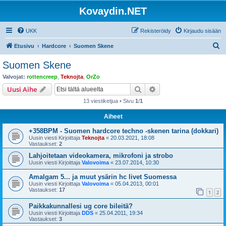
Kovaydin.NET
UKK
Rekisteröidy
Kirjaudu sisään
E
Etusivu
Hardcore
Suomen Skene
t
Suomen Skene
s
Valvojat:
rottencreep
,
Teknojta
,
OrZo
i
Etsi
Tarkennettu haku
Uusi Aihe
13 viestiketjua • Sivu
1
/
1
Aiheet
+358BPM - Suomen hardcore techno -skenen tarina (dokkari)
Uusin viesti Kirjoittaja
Teknojta
«
20.03.2021, 18:08
Vastaukset:
2
Lahjoitetaan videokamera, mikrofoni ja strobo
Uusin viesti Kirjoittaja
Valovoima
«
23.07.2014, 10:30
Amalgam 5... ja muut ysärin hc livet Suomessa
Uusin viesti Kirjoittaja
Valovoima
«
05.04.2013, 00:01
Vastaukset:
17
1
2
Paikkakunnallesi ug core bileitä?
Uusin viesti Kirjoittaja
DDS
«
25.04.2011, 19:34
Vastaukset:
3