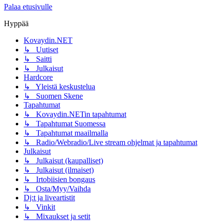
Palaa etusivulle
Hyppää
Kovaydin.NET
↳ Uutiset
↳ Saitti
↳ Julkaisut
Hardcore
↳ Yleistä keskustelua
↳ Suomen Skene
Tapahtumat
↳ Kovaydin.NETin tapahtumat
↳ Tapahtumat Suomessa
↳ Tapahtumat maailmalla
↳ Radio/Webradio/Live stream ohjelmat ja tapahtumat
Julkaisut
↳ Julkaisut (kaupalliset)
↳ Julkaisut (ilmaiset)
↳ Irtobiisien bongaus
↳ Osta/Myy/Vaihda
Dj:t ja liveartistit
↳ Vinkit
↳ Mixaukset ja setit