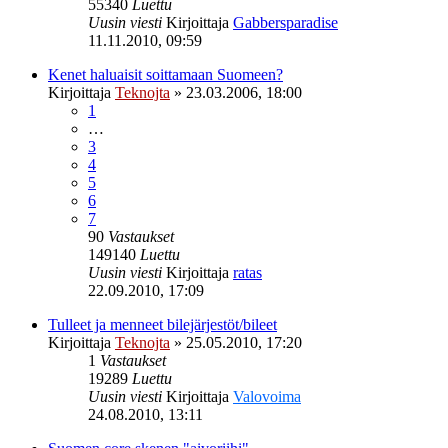
55340
Luettu
Uusin viesti
Kirjoittaja
Gabbersparadise
11.11.2010, 09:59
Kenet haluaisit soittamaan Suomeen?
Kirjoittaja
Teknojta
»
23.03.2006, 18:00
1
…
3
4
5
6
7
90
Vastaukset
149140
Luettu
Uusin viesti
Kirjoittaja
ratas
22.09.2010, 17:09
Tulleet ja menneet bilejärjestöt/bileet
Kirjoittaja
Teknojta
»
25.05.2010, 17:20
1
Vastaukset
19289
Luettu
Uusin viesti
Kirjoittaja
Valovoima
24.08.2010, 13:11