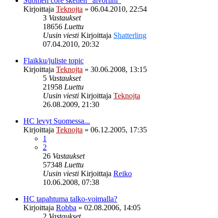
Suomen core skenen "aivoriihi"
Kirjoittaja
Teknojta
»
06.04.2010, 22:54
3
Vastaukset
18656
Luettu
Uusin viesti
Kirjoittaja
Shatterling
07.04.2010, 20:32
Flaikku/juliste topic
Kirjoittaja
Teknojta
»
30.06.2008, 13:15
5
Vastaukset
21958
Luettu
Uusin viesti
Kirjoittaja
Teknojta
26.08.2009, 21:30
HC levyt Suomessa...
Kirjoittaja
Teknojta
»
06.12.2005, 17:35
1
2
26
Vastaukset
57348
Luettu
Uusin viesti
Kirjoittaja
Reiko
10.06.2008, 07:38
HC tapahtuma talko-voimalla?
Kirjoittaja
Robba
»
02.08.2006, 14:05
2
Vastaukset