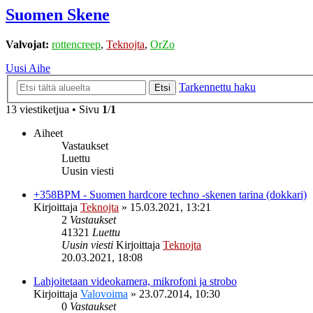
Suomen Skene
Valvojat:
rottencreep
,
Teknojta
,
OrZo
Uusi Aihe
Tarkennettu haku
Etsi
13 viestiketjua • Sivu
1
/
1
Aiheet
Vastaukset
Luettu
Uusin viesti
+358BPM - Suomen hardcore techno -skenen tarina (dokkari)
Kirjoittaja
Teknojta
»
15.03.2021, 13:21
2
Vastaukset
41321
Luettu
Uusin viesti
Kirjoittaja
Teknojta
20.03.2021, 18:08
Lahjoitetaan videokamera, mikrofoni ja strobo
Kirjoittaja
Valovoima
»
23.07.2014, 10:30
0
Vastaukset