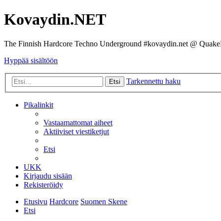
Kovaydin.NET
The Finnish Hardcore Techno Underground #kovaydin.net @ Quake
Hyppää sisältöön
Tarkennettu haku
Etsi
Pikalinkit
Vastaamattomat aiheet
Aktiiviset viestiketjut
Etsi
UKK
Kirjaudu sisään
Rekisteröidy
Etusivu
Hardcore
Suomen Skene
Etsi