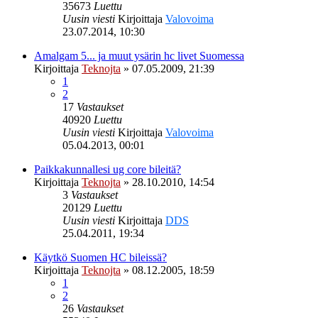
35673
Luettu
Uusin viesti
Kirjoittaja
Valovoima
23.07.2014, 10:30
Amalgam 5... ja muut ysärin hc livet Suomessa
Kirjoittaja
Teknojta
»
07.05.2009, 21:39
1
2
17
Vastaukset
40920
Luettu
Uusin viesti
Kirjoittaja
Valovoima
05.04.2013, 00:01
Paikkakunnallesi ug core bileitä?
Kirjoittaja
Teknojta
»
28.10.2010, 14:54
3
Vastaukset
20129
Luettu
Uusin viesti
Kirjoittaja
DDS
25.04.2011, 19:34
Käytkö Suomen HC bileissä?
Kirjoittaja
Teknojta
»
08.12.2005, 18:59
1
2
26
Vastaukset