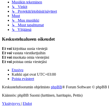
Musiikin tekeminen
↳ Vinkit
↳ Projektit/irtobiisit/näytteet
Muut
↳ Muu musiikki
↳ Muut tapahtumat
↳ Ylijäämä
Keskustelualueen oikeudet
Et voi
kirjoittaa uusia viestejä
Et voi
vastata viestiketjuihin
Et voi
muokata omia viestejäsi
Et voi
poistaa omia viestejäsi
Etusivu
Kaikki ajat ovat
UTC+03:00
Poista evästeet
Keskustelufoorumin ohjelmisto
phpBB
® Forum Software © phpBB 
Käännös: phpBB Suomi (lurttinen, harritapio, Pettis)
Yksityisyys
|
Ehdot