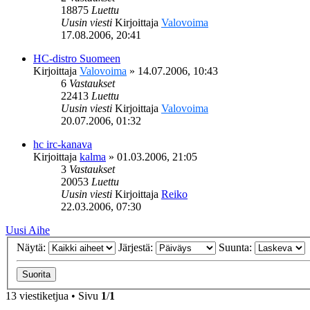
18875
Luettu
Uusin viesti
Kirjoittaja
Valovoima
17.08.2006, 20:41
HC-distro Suomeen
Kirjoittaja
Valovoima
»
14.07.2006, 10:43
6
Vastaukset
22413
Luettu
Uusin viesti
Kirjoittaja
Valovoima
20.07.2006, 01:32
hc irc-kanava
Kirjoittaja
kalma
»
01.03.2006, 21:05
3
Vastaukset
20053
Luettu
Uusin viesti
Kirjoittaja
Reiko
22.03.2006, 07:30
Uusi Aihe
Näytä:
Järjestä:
Suunta:
13 viestiketjua • Sivu
1
/
1