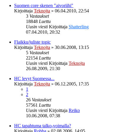
Suomen core skenen "aivoriihi"
Kirjoittaja
Teknojta
»
06.04.2010, 22:54
3
Vastaukset
18848
Luettu
Uusin viesti
Kirjoittaja
Shatterling
07.04.2010, 20:32
Flaikku/juliste topic
Kirjoittaja
Teknojta
»
30.06.2008, 13:15
5
Vastaukset
22154
Luettu
Uusin viesti
Kirjoittaja
Teknojta
26.08.2009, 21:30
HC levyt Suomessa...
Kirjoittaja
Teknojta
»
06.12.2005, 17:35
1
2
26
Vastaukset
57561
Luettu
Uusin viesti
Kirjoittaja
Reiko
10.06.2008, 07:38
HC tapahtuma talko-voimalla?
Kirjoittaja
Robba
»
02.08.2006, 14:05