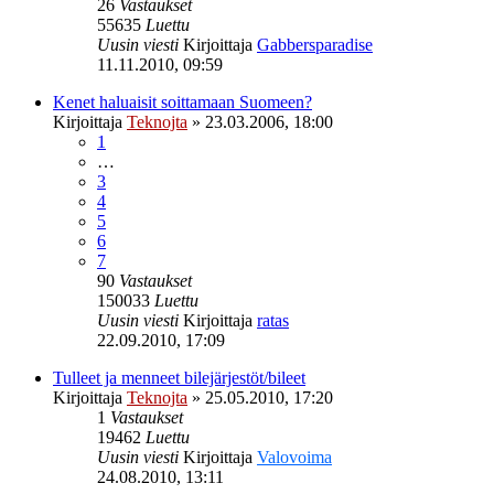
26
Vastaukset
55635
Luettu
Uusin viesti
Kirjoittaja
Gabbersparadise
11.11.2010, 09:59
Kenet haluaisit soittamaan Suomeen?
Kirjoittaja
Teknojta
»
23.03.2006, 18:00
1
…
3
4
5
6
7
90
Vastaukset
150033
Luettu
Uusin viesti
Kirjoittaja
ratas
22.09.2010, 17:09
Tulleet ja menneet bilejärjestöt/bileet
Kirjoittaja
Teknojta
»
25.05.2010, 17:20
1
Vastaukset
19462
Luettu
Uusin viesti
Kirjoittaja
Valovoima
24.08.2010, 13:11