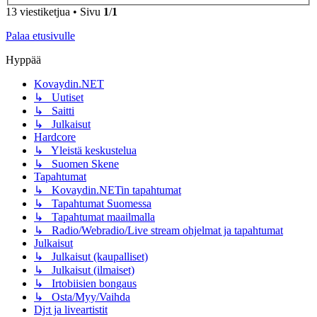
13 viestiketjua • Sivu
1
/
1
Palaa etusivulle
Hyppää
Kovaydin.NET
↳ Uutiset
↳ Saitti
↳ Julkaisut
Hardcore
↳ Yleistä keskustelua
↳ Suomen Skene
Tapahtumat
↳ Kovaydin.NETin tapahtumat
↳ Tapahtumat Suomessa
↳ Tapahtumat maailmalla
↳ Radio/Webradio/Live stream ohjelmat ja tapahtumat
Julkaisut
↳ Julkaisut (kaupalliset)
↳ Julkaisut (ilmaiset)
↳ Irtobiisien bongaus
↳ Osta/Myy/Vaihda
Dj:t ja liveartistit