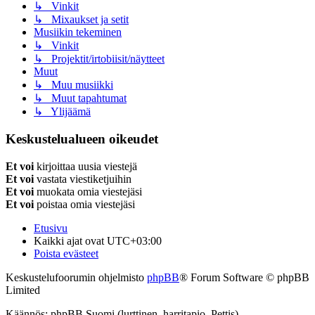
↳ Vinkit
↳ Mixaukset ja setit
Musiikin tekeminen
↳ Vinkit
↳ Projektit/irtobiisit/näytteet
Muut
↳ Muu musiikki
↳ Muut tapahtumat
↳ Ylijäämä
Keskustelualueen oikeudet
Et voi
kirjoittaa uusia viestejä
Et voi
vastata viestiketjuihin
Et voi
muokata omia viestejäsi
Et voi
poistaa omia viestejäsi
Etusivu
Kaikki ajat ovat
UTC+03:00
Poista evästeet
Keskustelufoorumin ohjelmisto
phpBB
® Forum Software © phpBB
Limited
Käännös: phpBB Suomi (lurttinen, harritapio, Pettis)