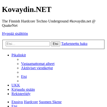
Kovaydin.NET
The Finnish Hardcore Techno Underground #kovaydin.net @
QuakeNet
Hyppää sisältöön
Tarkennettu haku
Etsi
Pikalinkit
Vastaamattomat aiheet
Aktiiviset viestiketjut
Etsi
UKK
Kirjaudu sisään
Rekisteröidy
Etusivu
Hardcore
Suomen Skene
Etsi