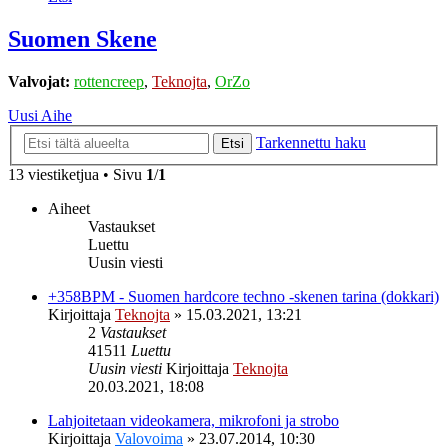
Suomen Skene
Valvojat:
rottencreep
,
Teknojta
,
OrZo
Uusi Aihe
Tarkennettu haku
Etsi
13 viestiketjua • Sivu
1
/
1
Aiheet
Vastaukset
Luettu
Uusin viesti
+358BPM - Suomen hardcore techno -skenen tarina (dokkari)
Kirjoittaja
Teknojta
»
15.03.2021, 13:21
2
Vastaukset
41511
Luettu
Uusin viesti
Kirjoittaja
Teknojta
20.03.2021, 18:08
Lahjoitetaan videokamera, mikrofoni ja strobo
Kirjoittaja
Valovoima
»
23.07.2014, 10:30