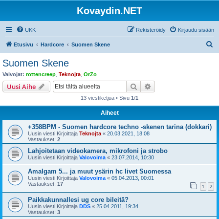
Kovaydin.NET
UKK
Rekisteröidy
Kirjaudu sisään
E
Etusivu
Hardcore
Suomen Skene
t
Suomen Skene
s
Valvojat:
rottencreep
,
Teknojta
,
OrZo
i
Etsi
Tarkennettu haku
Uusi Aihe
13 viestiketjua • Sivu
1
/
1
Aiheet
+358BPM - Suomen hardcore techno -skenen tarina (dokkari)
Uusin viesti Kirjoittaja
Teknojta
«
20.03.2021, 18:08
Vastaukset:
2
Lahjoitetaan videokamera, mikrofoni ja strobo
Uusin viesti Kirjoittaja
Valovoima
«
23.07.2014, 10:30
Amalgam 5... ja muut ysärin hc livet Suomessa
Uusin viesti Kirjoittaja
Valovoima
«
05.04.2013, 00:01
Vastaukset:
17
1
2
Paikkakunnallesi ug core bileitä?
Uusin viesti Kirjoittaja
DDS
«
25.04.2011, 19:34
Vastaukset:
3