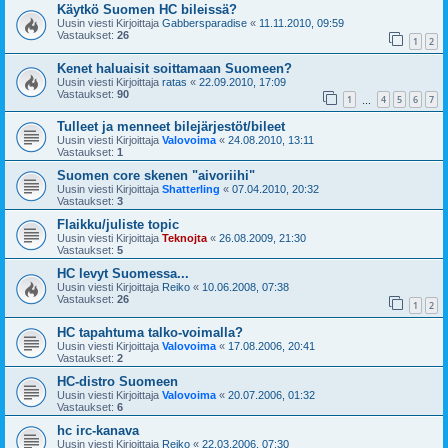
Käytkö Suomen HC bileissä?
Uusin viesti Kirjoittaja
Gabbersparadise
«
11.11.2010, 09:59
Vastaukset:
26
1
2
Kenet haluaisit soittamaan Suomeen?
Uusin viesti Kirjoittaja
ratas
«
22.09.2010, 17:09
Vastaukset:
90
1
4
5
6
7
…
Tulleet ja menneet bilejärjestöt/bileet
Uusin viesti Kirjoittaja
Valovoima
«
24.08.2010, 13:11
Vastaukset:
1
Suomen core skenen "aivoriihi"
Uusin viesti Kirjoittaja
Shatterling
«
07.04.2010, 20:32
Vastaukset:
3
Flaikku/juliste topic
Uusin viesti Kirjoittaja
Teknojta
«
26.08.2009, 21:30
Vastaukset:
5
HC levyt Suomessa...
Uusin viesti Kirjoittaja
Reiko
«
10.06.2008, 07:38
Vastaukset:
26
1
2
HC tapahtuma talko-voimalla?
Uusin viesti Kirjoittaja
Valovoima
«
17.08.2006, 20:41
Vastaukset:
2
HC-distro Suomeen
Uusin viesti Kirjoittaja
Valovoima
«
20.07.2006, 01:32
Vastaukset:
6
hc irc-kanava
Uusin viesti Kirjoittaja
Reiko
«
22.03.2006, 07:30