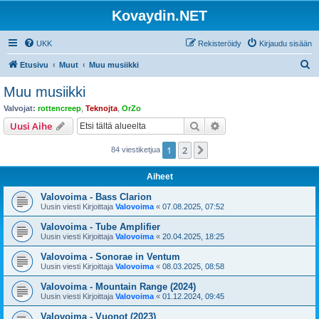
Kovaydin.NET
UKK
Rekisteröidy
Kirjaudu sisään
E
Etusivu
Muut
Muu musiikki
t
Muu musiikki
s
Valvojat:
rottencreep
,
Teknojta
,
OrZo
i
Etsi
Tarkennettu haku
Uusi Aihe
1
2
Seuraava
84 viestiketjua
Aiheet
Valovoima - Bass Clarion
Uusin viesti Kirjoittaja
Valovoima
«
07.08.2025, 07:52
Valovoima - Tube Amplifier
Uusin viesti Kirjoittaja
Valovoima
«
20.04.2025, 18:25
Valovoima - Sonorae in Ventum
Uusin viesti Kirjoittaja
Valovoima
«
08.03.2025, 08:58
Valovoima - Mountain Range (2024)
Uusin viesti Kirjoittaja
Valovoima
«
01.12.2024, 09:45
Valovoima - Vuonot (2023)