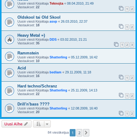
Uusin viesti Kirjoittaja
Teknojta
«
08.04.2010, 21:49
Vastaukset:
22
1
2
Oldskool tai Old Skool
Uusin viesti Kirjoittaja
asvp
«
26.03.2010, 22:37
Vastaukset:
18
1
2
Heavy Metal =)
Uusin viesti Kirjoittaja
DDS
«
03.02.2010, 21:21
Vastaukset:
35
1
2
3
Rammstein
Uusin viesti Kirjoittaja
Shatterling
«
05.12.2009, 16:42
Vastaukset:
10
Acid
Uusin viesti Kirjoittaja
bedlam
«
29.11.2009, 11:18
Vastaukset:
16
1
2
Hard techno/Schranz
Uusin viesti Kirjoittaja
Shatterling
«
25.11.2009, 14:13
Vastaukset:
22
1
2
Drill'n'bass ????
Uusin viesti Kirjoittaja
Shatterling
«
12.08.2009, 16:40
Vastaukset:
20
1
2
Uusi Aihe
1
2
Seuraava
84 viestiketjua