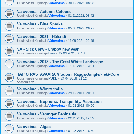
Uusin viesti Kirjoittaja
Valovoima
«
30.12.2023, 08:58
Valovoima - Autumn Colours
Uusin viesti Kirjoittaja
Valovoima
«
01.11.2022, 08:42
Valovoima - Blue Sparks
Uusin viesti Kirjoittaja
Valovoima
«
05.08.2022, 20:27
Valovoima - 2021 - Hálendi
Uusin viesti Kirjoittaja
Valovoima
«
11.09.2021, 20:46
VA - Sick Crew - Crappy new year
Uusin viesti Kirjoittaja
huru
«
12.03.2021, 00:18
Valovoima - 2018 - The Great White Landscape
Uusin viesti Kirjoittaja
Valovoima
«
14.12.2018, 13:51
TAPIO RASTAVAARA // Suomi Ragga-Jungle/-Tek/-Core
Uusin viesti Kirjoittaja
PUKE
«
24.04.2018, 21:12
Vastaukset:
7
Valovoima - Wintry trails
Uusin viesti Kirjoittaja
Valovoima
«
29.12.2017, 20:07
Valovoima - Euphoria, Tranquillity, Aspiration
Uusin viesti Kirjoittaja
Valovoima
«
01.01.2016, 00:20
Valovoima - Varanger Peninsula
Uusin viesti Kirjoittaja
Valovoima
«
22.11.2015, 12:55
Valovoima - Algae
Uusin viesti Kirjoittaja
Valovoima
«
01.03.2015, 18:30