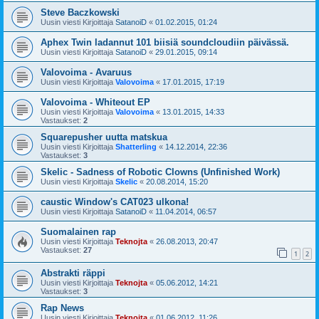
Steve Baczkowski
Uusin viesti Kirjoittaja
SatanoiD
«
01.02.2015, 01:24
Aphex Twin ladannut 101 biisiä soundcloudiin päivässä.
Uusin viesti Kirjoittaja
SatanoiD
«
29.01.2015, 09:14
Valovoima - Avaruus
Uusin viesti Kirjoittaja
Valovoima
«
17.01.2015, 17:19
Valovoima - Whiteout EP
Uusin viesti Kirjoittaja
Valovoima
«
13.01.2015, 14:33
Vastaukset:
2
Squarepusher uutta matskua
Uusin viesti Kirjoittaja
Shatterling
«
14.12.2014, 22:36
Vastaukset:
3
Skelic - Sadness of Robotic Clowns (Unfinished Work)
Uusin viesti Kirjoittaja
Skelic
«
20.08.2014, 15:20
caustic Window's CAT023 ulkona!
Uusin viesti Kirjoittaja
SatanoiD
«
11.04.2014, 06:57
Suomalainen rap
Uusin viesti Kirjoittaja
Teknojta
«
26.08.2013, 20:47
Vastaukset:
27
1
2
Abstrakti räppi
Uusin viesti Kirjoittaja
Teknojta
«
05.06.2012, 14:21
Vastaukset:
3
Rap News
Uusin viesti Kirjoittaja
Teknojta
«
01.06.2012, 11:26