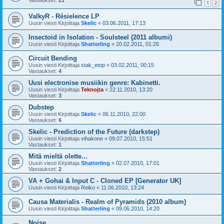
1
2
ValkyR - Résielence LP
Uusin viesti Kirjoittaja
Skelic
«
03.06.2011, 17:13
Insectoid in Isolation - Soulsteel (2011 albumi)
Uusin viesti Kirjoittaja
Shatterling
«
20.02.2011, 01:26
Circuit Bending
Uusin viesti Kirjoittaja
stak_etop
«
03.02.2011, 00:15
Vastaukset:
4
Uusi electronise musiikin genre: Kabinetti.
Uusin viesti Kirjoittaja
Teknojta
«
22.11.2010, 13:20
Vastaukset:
3
Dubstep
Uusin viesti Kirjoittaja
Skelic
«
06.11.2010, 22:00
Vastaukset:
6
Skelic - Prediction of the Future (darkstep)
Uusin viesti Kirjoittaja
vihakone
«
09.07.2010, 15:51
Vastaukset:
1
Mitä mieltä olette...
Uusin viesti Kirjoittaja
Shatterling
«
02.07.2010, 17:01
Vastaukset:
2
VA + Gohai & Input C - Cloned EP [Generator UK]
Uusin viesti Kirjoittaja
Reiko
«
11.06.2010, 13:24
Causa Materialis - Realm of Pyramids (2010 album)
Uusin viesti Kirjoittaja
Shatterling
«
09.06.2010, 14:20
Noise