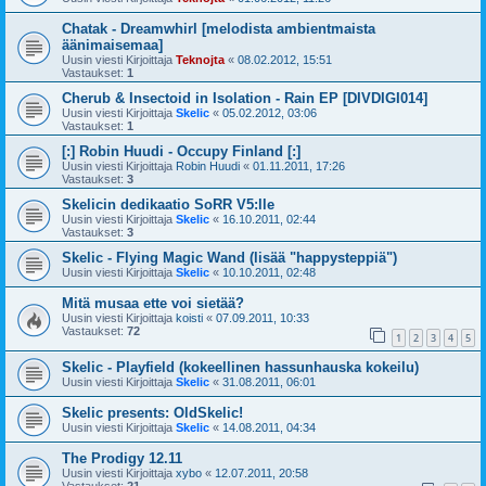
Chatak - Dreamwhirl [melodista ambientmaista
äänimaisemaa]
Uusin viesti Kirjoittaja
Teknojta
«
08.02.2012, 15:51
Vastaukset:
1
Cherub & Insectoid in Isolation - Rain EP [DIVDIGI014]
Uusin viesti Kirjoittaja
Skelic
«
05.02.2012, 03:06
Vastaukset:
1
[:] Robin Huudi - Occupy Finland [:]
Uusin viesti Kirjoittaja
Robin Huudi
«
01.11.2011, 17:26
Vastaukset:
3
Skelicin dedikaatio SoRR V5:lle
Uusin viesti Kirjoittaja
Skelic
«
16.10.2011, 02:44
Vastaukset:
3
Skelic - Flying Magic Wand (lisää "happysteppiä")
Uusin viesti Kirjoittaja
Skelic
«
10.10.2011, 02:48
Mitä musaa ette voi sietää?
Uusin viesti Kirjoittaja
koisti
«
07.09.2011, 10:33
Vastaukset:
72
1
2
3
4
5
Skelic - Playfield (kokeellinen hassunhauska kokeilu)
Uusin viesti Kirjoittaja
Skelic
«
31.08.2011, 06:01
Skelic presents: OldSkelic!
Uusin viesti Kirjoittaja
Skelic
«
14.08.2011, 04:34
The Prodigy 12.11
Uusin viesti Kirjoittaja
xybo
«
12.07.2011, 20:58
Vastaukset:
21